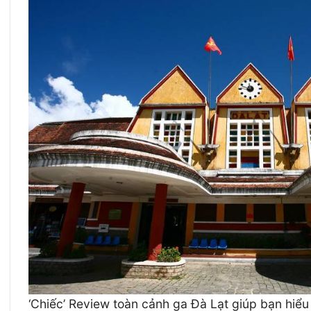
‘Chiếc’ Review toàn cảnh ga Đà Lạt giúp bạn hiểu