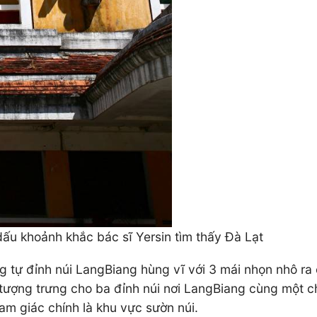
ấu khoảnh khắc bác sĩ Yersin tìm thấy Đà Lạt
ng tự đỉnh núi LangBiang hùng vĩ với 3 mái nhọn nhô r
 tượng trưng cho ba đỉnh núi nơi LangBiang cùng một c
tam giác chính là khu vực sườn núi.