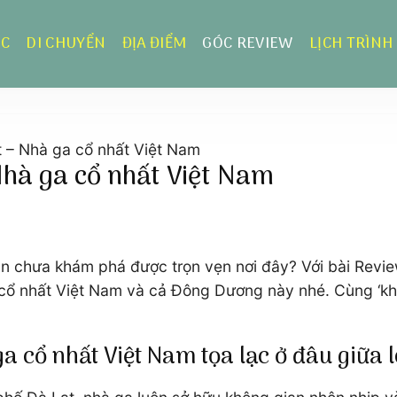
ỰC
DI CHUYỂN
ĐỊA ĐIỂM
GÓC REVIEW
LỊCH TRÌNH
 – Nhà ga cổ nhất Việt Nam
Nhà ga cổ nhất Việt Nam
n chưa khám phá được trọn vẹn nơi đây? Với bài Revi
 cổ nhất Việt Nam và cả Đông Dương này nhé. Cùng ‘khu
ga cổ nhất Việt Nam tọa lạc ở đâu giữ