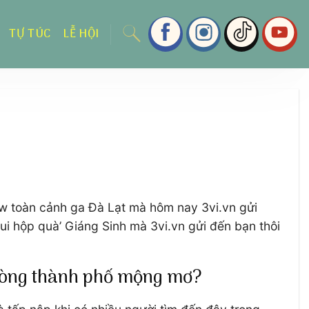
TỰ TÚC
LỄ HỘI
ew toàn cảnh ga Đà Lạt mà hôm nay 3vi.vn gửi
i hộp quà’ Giáng Sinh mà 3vi.vn gửi đến bạn thôi
a lòng thành phố mộng mơ?