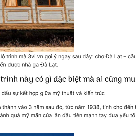
o lộ trình mà 3vi.vn gợi ý ngay sau đây: chợ Đà Lạt –
đến được nhà ga Đà Lạt.
 trình này có gì đặc biệt mà ai cũng m
 dấu sự kết hợp giữa mỹ thuật và kiến trúc
hành vào 3 năm sau đó, tức năm 1938, tính cho đến th
thành quả mỹ mãn của lần đầu tiên mạnh tay đưa yếu tố 