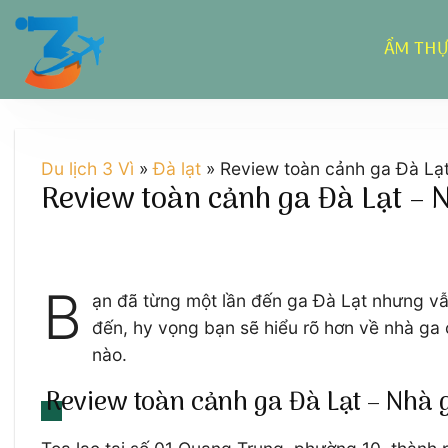
Chuyển
đến
ẨM TH
nội
dung
Du lịch 3 Vì
»
Đà lạt
»
Review toàn cảnh ga Đà Lạt
Review toàn cảnh ga Đà Lạt – 
B
ạn đã từng một lần đến ga Đà Lạt nhưng vẫ
đến, hy vọng bạn sẽ hiểu rõ hơn về nhà ga
nào.
Review toàn cảnh ga Đà Lạt – Nhà 