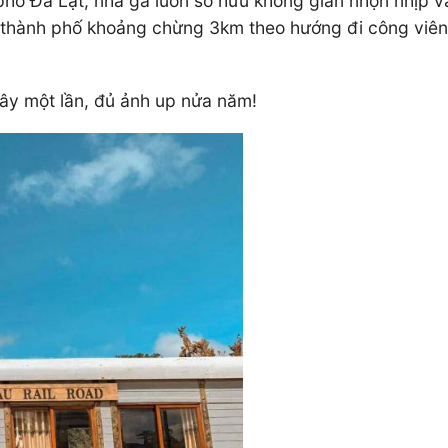
phố Đà Lạt, nhà ga luôn sở hữu không gian nhộn nhịp v
 thành phố khoảng chừng 3km theo hướng đi công viên 
ây một lần, đủ ảnh up nửa năm!