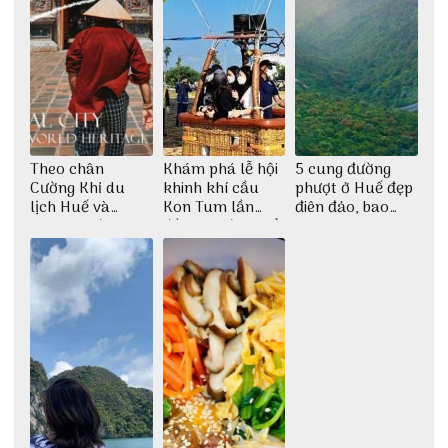
Theo chân
Khám phá lễ hội
5 cung đường
Cường Khỉ du
khinh khí cầu
phượt ở Huế đẹp
lịch Huế và
Kon Tum lần
điên đảo, bao
check-in đúng
đầu tiên được tổ
phê cho dân xê
những góc chụp
chức
dịch
đẹp