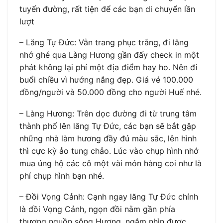
tuyến đường, rất tiện để các bạn di chuyển lần
lượt
– Lăng Tự Đức: Vẫn trang phục trắng, đi lăng
nhớ ghé qua Làng Hương gần đấy check in một
phát không lại phí một địa điểm hay ho. Nên đi
buổi chiều vì hướng nắng đẹp. Giá vé 100.000
đồng/người và 50.000 đồng cho người Huế nhé.
– Làng Hương: Trên dọc đường đi từ trung tâm
thành phố lên lăng Tự Đức, các bạn sẽ bắt gặp
những nhà làm hương đầy đủ màu sắc, lên hình
thì cực kỳ ảo tung chảo. Lúc vào chụp hình nhớ
mua ủng hộ các cô một vài món hàng coi như là
phí chụp hình bạn nhé.
– Đồi Vọng Cảnh: Cạnh ngay lăng Tự Đức chính
là đồi Vọng Cảnh, ngọn đồi nằm gần phía
thượng nguồn sông Hương, ngắm nhìn được