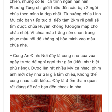
chiền, nhưng có lẽ lịch trình ngắn hạn nên
Phương Tùng chỉ giới thiệu đến các bạn 2 ngôi
chùa theo mình là đẹp nhất. Từ hướng chùa Linh
Mụ các bạn tiếp tục đi tiếp tầm 2km rẽ phải sẽ
tìm được chùa Huyền Không (Google map cho
chắc nhé). Vì chùa màu trắng nên chọn trang
phục màu nổi để không bị hòa mình vào màu
chùa nhé.
– Cung An Định: Nơi đây là cung nhỏ của vua
ngày trước để nghỉ ngơi thư giãn (kiểu như biệt
phủ riêng). Được lên rất nhiều MV ca nhạc, phim
ảnh mới đây như Gái già lắm chiêu, Không thể
cùng nhau suốt kiếp… Đây là điểm tham quan
rất đáng để các bạn đến check in nha.