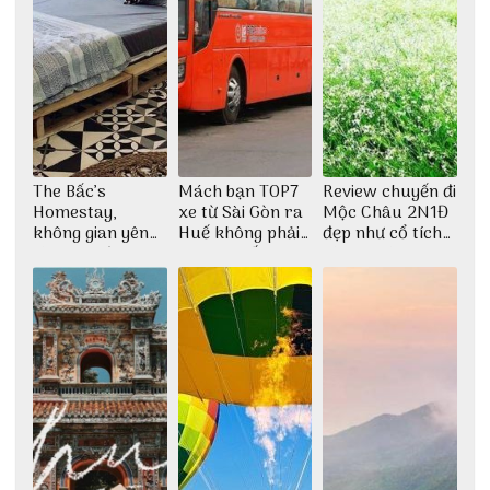
The Bấc’s
Mách bạn TOP7
Review chuyến đi
Homestay,
xe từ Sài Gòn ra
Mộc Châu 2N1Đ
không gian yên
Huế không phải
đẹp như cổ tích
bình tại Hòn Sơn
ai cũng biết
cùng nhóm bạn
Thu Hà