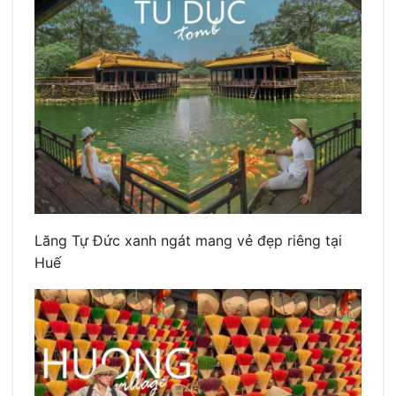
Lăng Tự Đức xanh ngát mang vẻ đẹp riêng tại
Huế