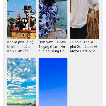
Khám phá lễ hội
Đón xem Review
Cùng đi khám
khinh khí cầu
1 ngày ở Lan Hạ
phá Son Juice &
Kon Tum lần
của cô nàng Linh
More Cafe Nha
đầu tiên được tổ
Trần
Trang với anh
chức
chàng Lộc Vũ