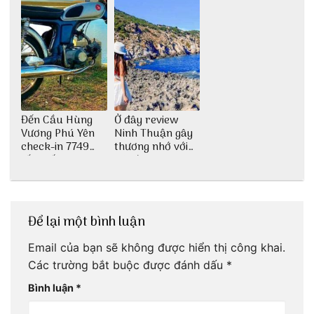
Đến Cầu Hùng
Ở đây review
Vương Phú Yên
Ninh Thuận gây
check-in 7749
thương nhớ với
tấm sống ảo
nét đẹp thiên
nhiên tuyệt sắc
Để lại một bình luận
Email của bạn sẽ không được hiển thị công khai.
Các trường bắt buộc được đánh dấu
*
Bình luận
*