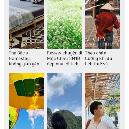
The Bấc’s
Review chuyến đi
Theo chân
Homestay,
Mộc Châu 2N1Đ
Cường Khỉ du
không gian yên
đẹp như cổ tích
lịch Huế và
bình tại Hòn Sơn
cùng nhóm bạn
check-in đúng
Thu Hà
những góc chụp
đẹp