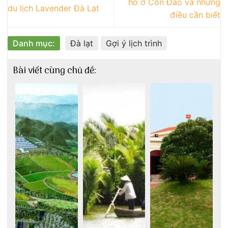
hô ở Côn Đảo và những
du lịch Lavender Đà Lạt
điều cần biết
Danh mục:
Đà lạt
Gợi ý lịch trình
Bài viết cùng chủ đề: