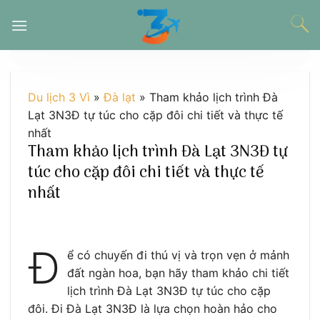
Chuyển
đến
nội
dung
Du lịch 3 Vì
»
Đà lạt
»
Tham khảo lịch trình Đà
Lạt 3N3Đ tự túc cho cặp đôi chi tiết và thực tế
nhất
Tham khảo lịch trình Đà Lạt 3N3Đ tự
túc cho cặp đôi chi tiết và thực tế
nhất
Đ
ể có chuyến đi thú vị và trọn vẹn ở mảnh
đất ngàn hoa, bạn hãy tham khảo chi tiết
lịch trình Đà Lạt 3N3Đ tự túc cho cặp
đôi. Đi Đà Lạt 3N3Đ là lựa chọn hoàn hảo cho