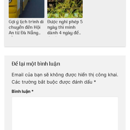
Gợi ý lịch trình di
Được nghỉ phép 5
chuyển đến Hội
ngày thì mình
An từ Đà Nẵng
dành 4 ngày để
bằng xe bus
đu đưa Lịch
trình Huế tự túc
4 ngày của 3vi.vn
thôi
Để lại một bình luận
Email của bạn sẽ không được hiển thị công khai.
Các trường bắt buộc được đánh dấu
*
Bình luận
*