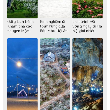
Gợi ý Lịch trình
Kinh nghiệm đi
Lịch trình Đồ
khám phá cao
tour rừng dừa
Sơn 2 ngày từ Hà
nguyên Mộc
Bảy Mẫu Hội An
Nội giải nhiệt
Châu 2N1Đ cực
1 ngày
ngày hè
chi tiết