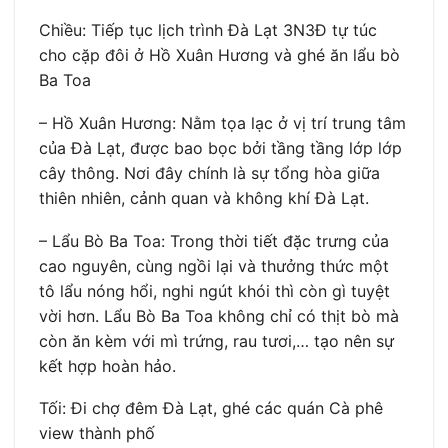
Chiều: Tiếp tục lịch trình Đà Lạt 3N3Đ tự túc
cho cặp đôi ở Hồ Xuân Hương và ghé ăn lẩu bò
Ba Toa
– Hồ Xuân Hương: Nằm tọa lạc ở vị trí trung tâm
của Đà Lạt, được bao bọc bởi tầng tầng lớp lớp
cây thông. Nơi đây chính là sự tổng hòa giữa
thiên nhiên, cảnh quan và không khí Đà Lạt.
– Lẩu Bò Ba Toa: Trong thời tiết đặc trưng của
cao nguyên, cùng ngồi lại và thưởng thức một
tô lẩu nóng hổi, nghi ngút khói thì còn gì tuyệt
vời hơn. Lẩu Bò Ba Toa không chỉ có thịt bò mà
còn ăn kèm với mì trứng, rau tươi,… tạo nên sự
kết hợp hoàn hảo.
Tối: Đi chợ đêm Đà Lạt, ghé các quán Cà phê
view thành phố