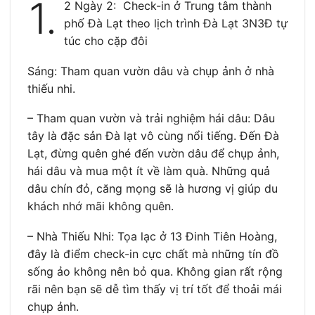
1.
2 Ngày 2: Check-in ở Trung tâm thành
phố Đà Lạt theo lịch trình Đà Lạt 3N3Đ tự
túc cho cặp đôi
Sáng: Tham quan vườn dâu và chụp ảnh ở nhà
thiếu nhi.
– Tham quan vườn và trải nghiệm hái dâu: Dâu
tây là đặc sản Đà lạt vô cùng nổi tiếng. Đến Đà
Lạt, đừng quên ghé đến vườn dâu để chụp ảnh,
hái dâu và mua một ít về làm quà. Những quả
dâu chín đỏ, căng mọng sẽ là hương vị giúp du
khách nhớ mãi không quên.
– Nhà Thiếu Nhi: Tọa lạc ở 13 Đinh Tiên Hoàng,
đây là điểm check-in cực chất mà những tín đồ
sống ảo không nên bỏ qua. Không gian rất rộng
rãi nên bạn sẽ dễ tìm thấy vị trí tốt để thoải mái
chụp ảnh.