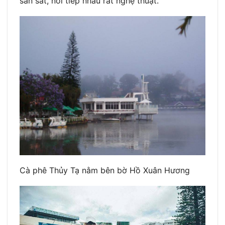
san sát, nối tiếp nhau rất nghệ thuật.
Cà phê Thủy Tạ nằm bên bờ Hồ Xuân Hương