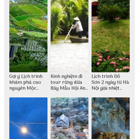
Gợi ý Lịch trình
Kinh nghiệm đi
Lịch trình Đồ
khám phá cao
tour rừng dừa
Sơn 2 ngày từ Hà
nguyên Mộc
Bảy Mẫu Hội An
Nội giải nhiệt
Châu 2N1Đ cực
1 ngày
ngày hè
chi tiết