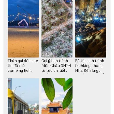
Thân gửi đến các
Gợi ý lịch trình
Bỏ túi Lịch trình
tín đồ mê
Mộc Châu 3N2Đ
trekking Phong
camping lịch
tự túc chi tiết
Nha Kẻ Bàng
trình cắm trại
nhất
3N2Đ cực chi tiết
Huế tự túc 2N1Đ
từ 3vi.vn
chi tiết nhất