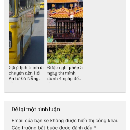
Gợi ý lịch trình di
Được nghỉ phép 5
chuyển đến Hội
ngày thì mình
An từ Đà Nẵng
dành 4 ngày để
bằng xe bus
đu đưa Lịch
trình Huế tự túc
4 ngày của 3vi.vn
thôi
Để lại một bình luận
Email của bạn sẽ không được hiển thị công khai.
Các trường bắt buộc được đánh dấu
*