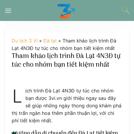
Chuyển
đến
nội
dung
Du lịch 3 Vì
»
Đà lạt
»
Tham khảo lịch trình Đà
Lạt 4N3Đ tự túc cho nhóm bạn tiết kiệm nhất
Tham khảo lịch trình Đà Lạt 4N3Đ tự
túc cho nhóm bạn tiết kiệm nhất
L
ịch trình Đà Lạt 4N3Đ tự túc cho nhóm
bạn được 3vi.vn giới thiệu ngay sau đây
sẽ giúp những ngày thong dong khám phá
thị trấn ngàn hoa thêm phần thuận lợi, với chi
phí tiết kiệm nhất.
Hướng dẫn di chuyển đến Đà Lạt tiết kiệm