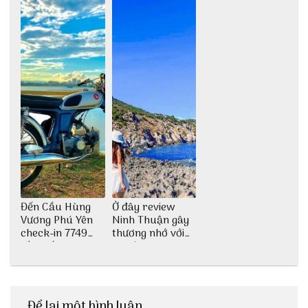
Đến Cầu Hùng
Ở đây review
Vương Phú Yên
Ninh Thuận gây
check-in 7749
thương nhớ với
tấm sống ảo
nét đẹp thiên
nhiên tuyệt sắc
Để lại một bình luận