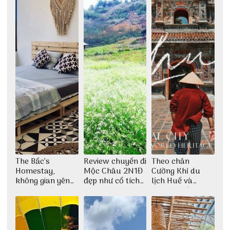
The Bấc’s
Review chuyến đi
Theo chân
Homestay,
Mộc Châu 2N1Đ
Cường Khỉ du
không gian yên
đẹp như cổ tích
lịch Huế và
bình tại Hòn Sơn
cùng nhóm bạn
check-in đúng
Thu Hà
những góc chụp
đẹp