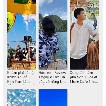
Khám phá lễ hội
Đón xem Review
Cùng đi khám
khinh khí cầu
1 ngày ở Lan Hạ
phá Son Juice &
Kon Tum lần
của cô nàng Linh
More Cafe Nha
đầu tiên được tổ
Trần
Trang với anh
chức
chàng Lộc Vũ