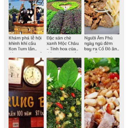
Khám phá lễ hội
Đặc sản chè
Người Âm Phủ
khinh khí cầu
xanh Mộc Châu
ngày ngủ đêm
Kon Tum lần
– Tinh hoa của
bay ra Cố Đô ăn
đầu tiên được tổ
đất trời Tây Bắc
Cơm Âm Phủ
chức
Huế