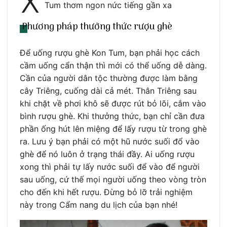
X
Tum thơm ngon nức tiếng gần xa
Phương pháp thưởng thức rượu ghè
Để uống rượu ghè Kon Tum, bạn phải học cách
cầm uống cẩn thận thì mới có thể uống dễ dàng.
Cần của người dân tộc thường được làm bằng
cây Triêng, cuống dài cả mét. Thân Triêng sau
khi chặt về phơi khô sẽ được rút bỏ lõi, cắm vào
bình rượu ghè. Khi thưởng thức, bạn chỉ cần đưa
phần ống hút lên miệng để lấy rượu từ trong ghè
ra. Lưu ý bạn phải có một hũ nước suối đổ vào
ghè để nó luôn ở trạng thái đầy. Ai uống rượu
xong thì phải tự lấy nước suối để vào để người
sau uống, cứ thế mọi người uống theo vòng tròn
cho đến khi hết rượu. Đừng bỏ lỡ trải nghiệm
này trong Cẩm nang du lịch của bạn nhé!