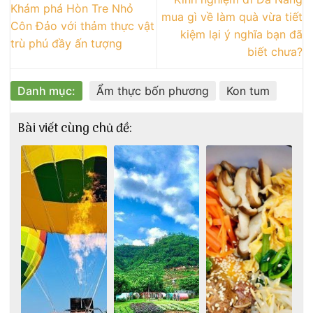
Khám phá Hòn Tre Nhỏ
mua gì về làm quà vừa tiết
Côn Đảo với thảm thực vật
kiệm lại ý nghĩa bạn đã
trù phú đầy ấn tượng
biết chưa?
Danh mục:
Ẩm thực bốn phương
Kon tum
Bài viết cùng chủ đề: