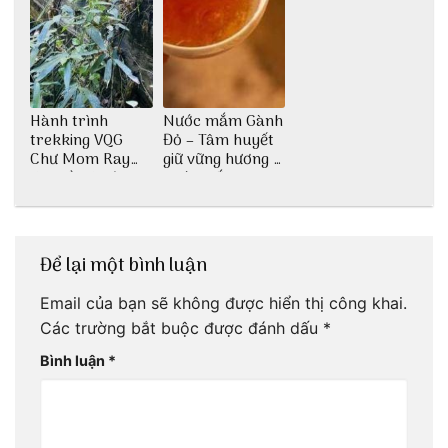
Hành trình
Nước mắm Gành
trekking VQG
Đỏ – Tâm huyết
Chư Mom Ray
giữ vững hương vị
tìm về núi rừng
nước mắm sau
đại ngàn
bao đời
Để lại một bình luận
Email của bạn sẽ không được hiển thị công khai.
Các trường bắt buộc được đánh dấu
*
Bình luận
*