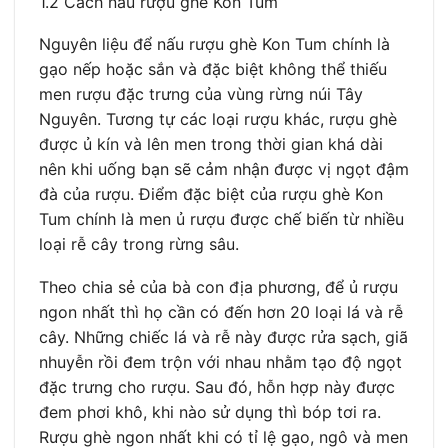
1.2 Cách nấu rượu ghè Kon Tum
Nguyên liệu để nấu rượu ghè Kon Tum chính là
gạo nếp hoặc sắn và đặc biệt không thể thiếu
men rượu đặc trưng của vùng rừng núi Tây
Nguyên. Tương tự các loại rượu khác, rượu ghè
được ủ kín và lên men trong thời gian khá dài
nên khi uống bạn sẽ cảm nhận được vị ngọt đậm
đà của rượu. Điểm đặc biệt của rượu ghè Kon
Tum chính là men ủ rượu được chế biến từ nhiều
loại rễ cây trong rừng sâu.
Theo chia sẻ của bà con địa phương, để ủ rượu
ngon nhất thì họ cần có đến hơn 20 loại lá và rễ
cây. Những chiếc lá và rễ này được rửa sạch, giã
nhuyễn rồi đem trộn với nhau nhằm tạo độ ngọt
đặc trưng cho rượu. Sau đó, hỗn hợp này được
đem phơi khô, khi nào sử dụng thì bóp tơi ra.
Rượu ghè ngon nhất khi có tỉ lệ gạo, ngô và men