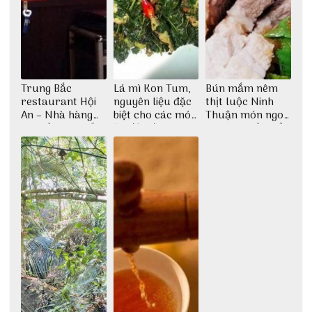
Trung Bắc
Lá mì Kon Tum,
Bún mắm nêm
restaurant Hội
nguyên liệu đặc
thịt luộc Ninh
An – Nhà hàng
biệt cho các món
Thuận món ngon
cao lầu có thiết
ăn độc đáo
dân dã miền biển
kế vô cùng ấn
tượng giữa lòng
phố Hội