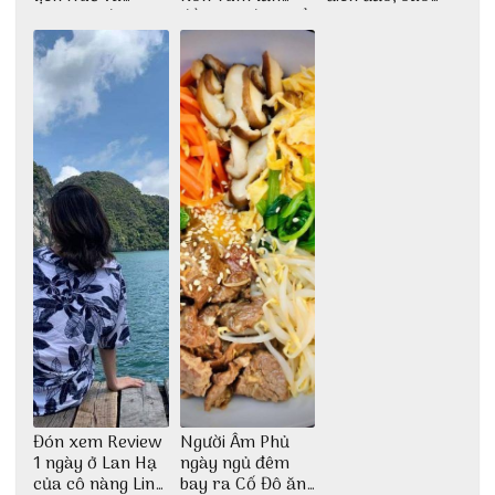
check-in đúng
đầu tiên được tổ
phê cho dân xê
những góc chụp
chức
dịch
đẹp
Đón xem Review
Người Âm Phủ
1 ngày ở Lan Hạ
ngày ngủ đêm
của cô nàng Linh
bay ra Cố Đô ăn