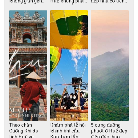
không gian yên
Huế không phải
đẹp như cổ tích
bình tại Hòn Sơn
ai cũng biết
cùng nhóm bạn
Thu Hà
Theo chân
Khám phá lễ hội
5 cung đường
Cường Khỉ du
khinh khí cầu
phượt ở Huế đẹp
lịch Huế và
Kon Tum lần
điên đảo, bao