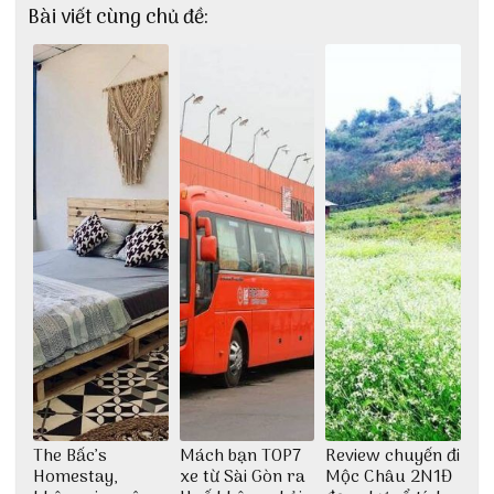
Bài viết cùng chủ đề:
The Bấc’s
Mách bạn TOP7
Review chuyến đi
Homestay,
xe từ Sài Gòn ra
Mộc Châu 2N1Đ