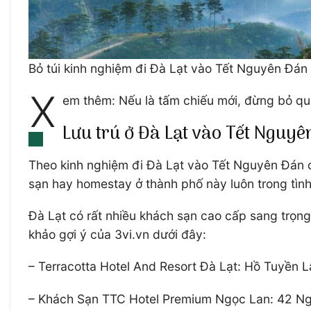
Bỏ túi kinh nghiệm đi Đà Lạt vào Tết Nguyên Đán
X
em thêm: Nếu là tấm chiếu mới, đừng bỏ qu
Lưu trú ở Đà Lạt vào Tết Nguy
Theo kinh nghiệm đi Đà Lạt vào Tết Nguyên Đán củ
sạn hay homestay ở thành phố này luôn trong tình
Đà Lạt có rất nhiều khách sạn cao cấp sang trọn
khảo gợi ý của 3vi.vn dưới đây:
– Terracotta Hotel And Resort Đà Lạt: Hồ Tuyền 
– Khách Sạn TTC Hotel Premium Ngọc Lan: 42 Ng