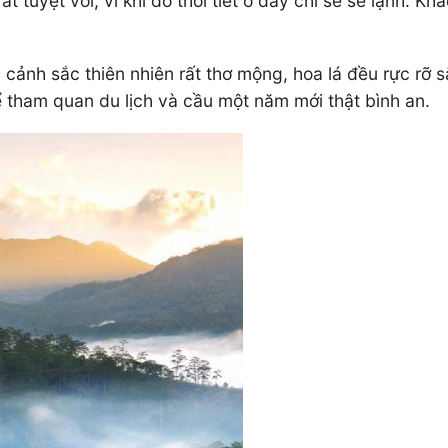
tuyệt vời, vì khi đó thời tiết ở đây chỉ se se lạnh. Kh
cảnh sắc thiên nhiên rất thơ mộng, hoa lá đều rực rỡ 
hể tham quan du lịch và cầu một năm mới thật bình an.