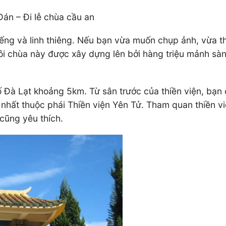
Đán – Đi lễ chùa cầu an
iếng và linh thiêng. Nếu bạn vừa muốn chụp ảnh, vừa th
 chùa này được xây dựng lên bởi hàng triệu mảnh sành,
ố Đà Lạt khoảng 5km. Từ sân trước của thiền viện, bạn
n nhất thuộc phái Thiền viện Yên Tử. Tham quan thiền v
 cũng yêu thích.