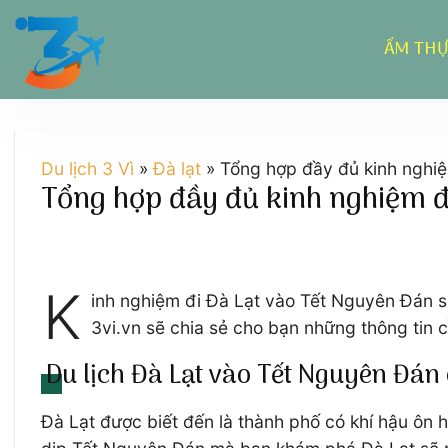
Chuyển
đến
ẨM TH
nội
dung
Du lịch 3 Vì
»
Đà lạt
»
Tổng hợp đầy đủ kinh nghi
Tổng hợp đầy đủ kinh nghiệm đ
K
inh nghiệm đi Đà Lạt vào Tết Nguyên Đán s
3vi.vn sẽ chia sẻ cho bạn những thông tin 
Du lịch Đà Lạt vào Tết Nguyên Đán
Đà Lạt được biết đến là thành phố có khí hậu ôn 