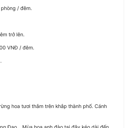
/ phòng / đêm.
m trở lên.
000 VNĐ / đêm.
.
rừng hoa tươi thắm trên khắp thành phố. Cánh
ng Đạo… Mùa hoa anh đào tại đây kéo dài đến