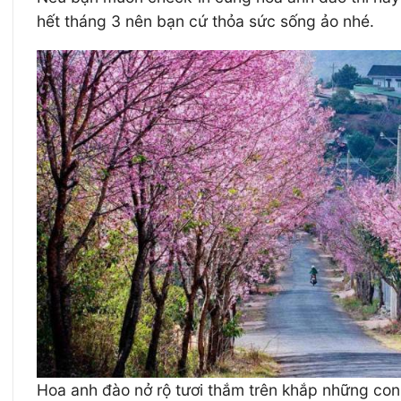
hết tháng 3 nên bạn cứ thỏa sức sống ảo nhé.
Hoa anh đào nở rộ tươi thắm trên khắp những co