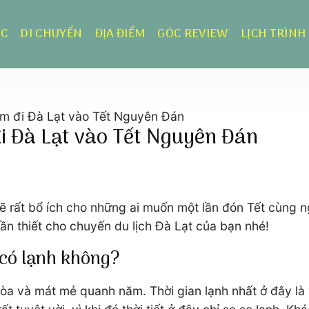
ỰC
DI CHUYỂN
ĐỊA ĐIỂM
GÓC REVIEW
LỊCH TRÌNH
ệm đi Đà Lạt vào Tết Nguyên Đán
i Đà Lạt vào Tết Nguyên Đán
ẽ rất bổ ích cho những ai muốn một lần đón Tết cùng n
cần thiết cho chuyến du lịch Đà Lạt của bạn nhé!
 có lạnh không?
hòa và mát mẻ quanh năm. Thời gian lạnh nhất ở đây l