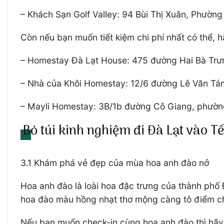
– Khách Sạn Golf Valley: 94 Bùi Thị Xuân, Phườn
Còn nếu bạn muốn tiết kiệm chi phí nhất có thể,
– Homestay Đà Lạt House: 475 đường Hai Bà Trưn
– Nhà của Khôi Homestay: 12/6 đường Lê Văn Tá
– Mayli Homestay: 3B/1b đường Cô Giang, phường
Bỏ túi kinh nghiệm đi Đà Lạt vào 
3.1 Khám phá vẻ đẹp của mùa hoa anh đào nở
Hoa anh đào là loài hoa đặc trưng của thành phố
hoa đào màu hồng nhạt thơ mộng càng tô điểm c
Nếu bạn muốn check-in cùng hoa anh đào thì hã