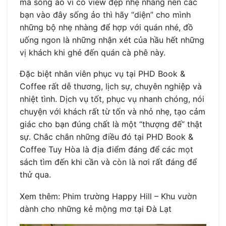
mà sống ảo vì có view đẹp nhẹ nhàng nên các
bạn vào đây sống ảo thì hãy “diện” cho mình
những bộ nhẹ nhàng để hợp với quán nhé, đồ
uống ngon là những nhận xét của hầu hết những
vị khách khi ghé đến quán cà phê này.
Đặc biệt nhân viên phục vụ tại PHD Book &
Coffee rất dễ thương, lịch sự, chuyên nghiệp và
nhiệt tình. Dịch vụ tốt, phục vụ nhanh chóng, nói
chuyện với khách rất từ tốn và nhỏ nhẹ, tạo cảm
giác cho bạn đúng chất là một “thượng đế” thật
sự. Chắc chắn những điều đó tại PHD Book &
Coffee Tuy Hòa là địa điểm đáng để các mọt
sách tìm đến khi cần và còn là nơi rất đáng để
thử qua.
Xem thêm: Phim trường Happy Hill – Khu vườn
dành cho những kẻ mộng mơ tại Đà Lạt