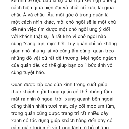
kế tinh tế độc đáo là sự pha trộn kết hợp phong
cách hiện giữa hiện đại và chút cổ xưa, lai giữa
châu Á và châu Âu, mỗi góc ở trong quán là
một cách nhìn khác, mỗi chỗ ngồi sẽ là một chủ
đề nên việc tìm được một chỗ ngồi ưng ý đối
với khách thật sự là rất khó vì chỗ ngồi nào
cũng “sang, xịn, mịn” hết. Tuy quán chỉ có không
gian nhỏ nhưng lại vô cùng ấm cúng, quán treo
những đồ vật cũ rất dễ thương. Mọi ngóc ngách
của quán đều có thể giúp bạn có 1 bức ảnh vô
cùng tuyệt hảo.
Quán được lấp các cửa kính trong suốt giúp
thực khách ngồi trong quán có thể phóng tầm
mắt ra nhìn ở ngoài trời, xung quanh bên ngoài
cũng thiên nhiên tươi mát, cây cối mọc um tùm,
trong quán cũng được trang trí rất nhiều cây
xanh có tác dụng giúp khách hàng đến đây có
cảm giác tươi mới và trong lành rũ bỏ những