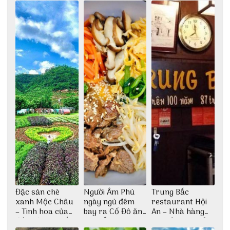
Đặc sản chè
Người Âm Phủ
Trung Bắc
xanh Mộc Châu
ngày ngủ đêm
restaurant Hội
– Tinh hoa của
bay ra Cố Đô ăn
An – Nhà hàng
đất trời Tây Bắc
Cơm Âm Phủ
cao lầu có thiết