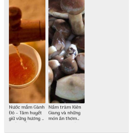
Nước mắm Gành
Nấm tràm Kiên
Đỏ – Tâm huyết
Giang và những
giữ vững hương vị
món ăn thơm
nước mắm sau
ngon khó cưỡng
bao đời