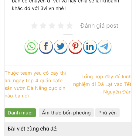
bạn có chuyến đi vui và hãy chia sẻ lại khoảnh
khắc đó với 3vi.vn nhé !
Đánh giá post
Thuộc team yêu cỏ cây thì
Tổng hợp đầy đủ kinh
lưu ngay top 4 quán cafe
nghiệm đi Đà Lạt vào Tết
sân vườn Đà Nẵng cực xịn
Nguyên Đán
nào bạn ơi
Danh mục:
Ẩm thực bốn phương
Phú yên
Bài viết cùng chủ đề: