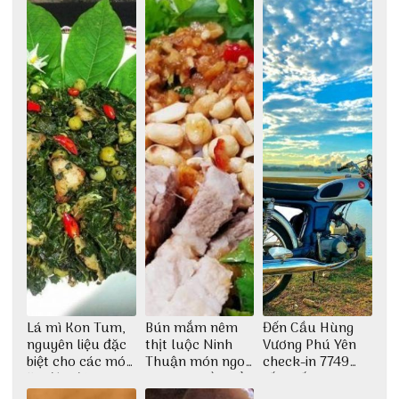
Huế
kế vô cùng ấn
tượng giữa lòng
phố Hội
Lá mì Kon Tum,
Bún mắm nêm
Đến Cầu Hùng
nguyên liệu đặc
thịt luộc Ninh
Vương Phú Yên
biệt cho các món
Thuận món ngon
check-in 7749
ăn độc đáo
dân dã miền biển
tấm sống ảo