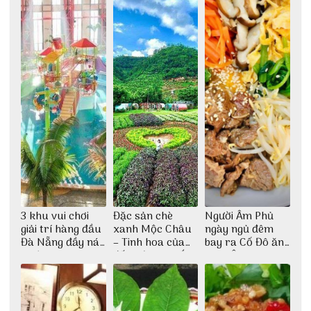
3 khu vui chơi
Đặc sản chè
Người Âm Phủ
giải trí hàng đầu
xanh Mộc Châu
ngày ngủ đêm
Đà Nẵng đầy náo
– Tinh hoa của
bay ra Cố Đô ăn
nhiệt
đất trời Tây Bắc
Cơm Âm Phủ
Huế