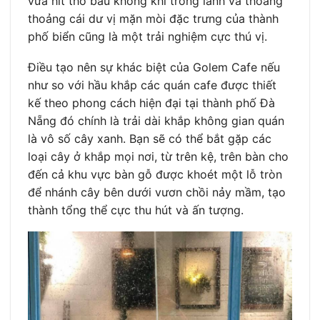
vừa hít thở bầu không khí trong lành và thoang
thoảng cái dư vị mặn mòi đặc trưng của thành
phố biển cũng là một trải nghiệm cực thú vị.
Điều tạo nên sự khác biệt của Golem Cafe nếu
như so với hầu khắp các quán cafe được thiết
kế theo phong cách hiện đại tại thành phố Đà
Nẵng đó chính là trải dài khắp không gian quán
là vô số cây xanh. Bạn sẽ có thể bắt gặp các
loại cây ở khắp mọi nơi, từ trên kệ, trên bàn cho
đến cả khu vực bàn gỗ được khoét một lỗ tròn
để nhánh cây bên dưới vươn chồi nảy mầm, tạo
thành tổng thể cực thu hút và ấn tượng.