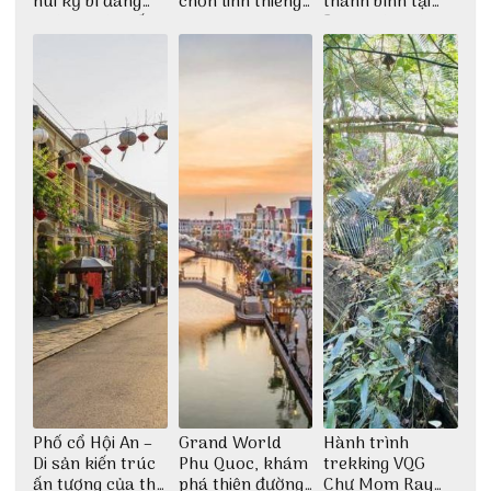
núi kỳ bí đáng
chốn linh thiêng
thanh bình tại
khám phá nhất
giữa không gian
Đảo Phú Quý
thiền định
Phố cổ Hội An –
Grand World
Hành trình
Di sản kiến trúc
Phu Quoc, khám
trekking VQG
ấn tượng của thế
phá thiên đường
Chư Mom Ray