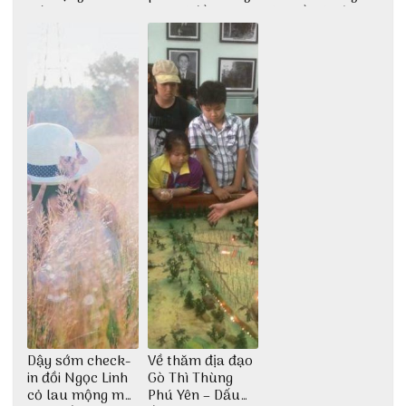
giới
giải trí đầy sôi
tìm về núi rừng
động
đại ngàn
Dậy sớm check-
Về thăm địa đạo
in đồi Ngọc Linh
Gò Thì Thùng
cỏ lau mộng mơ
Phú Yên – Dấu