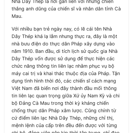
Nhà Dây Thép là nơi gắn liền với những chiến
thắng anh dũng của chiến sĩ và nhân dân tỉnh Cà
Mau.
Với nhiều bạn trẻ ngày nay, có lẽ cái tên Nhà
Dây Thép khá lạ lẫm nhưng thực ra, đây là một
nhà bưu điện do thực dân Pháp xây dựng vào
năm 1910. Ban đầu, di tích lịch sử quốc gia Nhà
Dây Thép vốn được sử dụng để thực hiện các
chức năng thông tin liên lạc nhằm phục vụ bộ
máy cai trị và khai thác thuộc địa của Pháp. Tận
dụng tình hình thời đó, các chiến sĩ cách mạng
Việt Nam đã biến nơi đây thành đầu mối thông
tin liên lạc quan trọng giữa Xứ ủy Nam Kỳ và chi
bộ Đảng Cà Mau trong thời kỳ kháng chiến
chống thực dân Pháp xâm lược. Cũng chính từ
cứ điểm liên lạc Nhà Dây Thép, những chỉ thị,
mệnh lệnh của cấp trên đều đến được với từng
chi bộ, đảng viên nên kịp thời tập trung, chỉ đạo