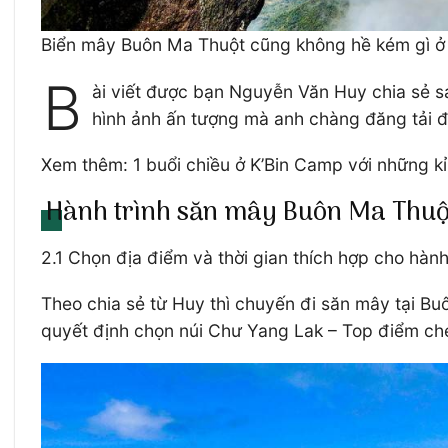
Biển mây Buôn Ma Thuột cũng không hề kém gì ở 
B
ài viết được bạn Nguyễn Văn Huy chia sẻ sa
hình ảnh ấn tượng mà anh chàng đăng tải 
Xem thêm: 1 buổi chiều ở K’Bin Camp với những 
Hành trình săn mây Buôn Ma Thuột 
2.1 Chọn địa điểm và thời gian thích hợp cho hà
Theo chia sẻ từ Huy thì chuyến đi săn mây tại Bu
quyết định chọn núi Chư Yang Lak – Top điểm ch