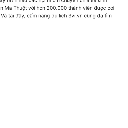
ấy rất nhiều các hội nhóm chuyên chia sẻ kinh
ôn Ma Thuột với hơn 200.000 thành viên được coi
à tại đây, cẩm nang du lịch 3vi.vn cũng đã tìm