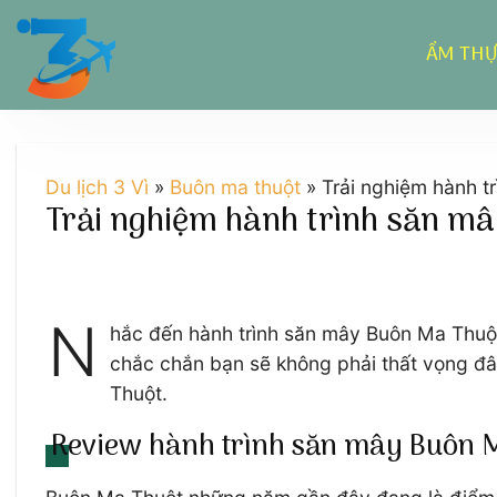
Chuyển
đến
ẨM TH
nội
dung
Du lịch 3 Vì
»
Buôn ma thuột
»
Trải nghiệm hành t
Trải nghiệm hành trình săn m
N
hắc đến hành trình săn mây Buôn Ma Thuột,
chắc chắn bạn sẽ không phải thất vọng đâu
Thuột.
Review hành trình săn mây Buôn Ma