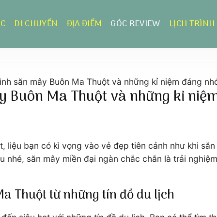
ỰC
DI CHUYỂN
ĐỊA ĐIỂM
GÓC REVIEW
LỊCH TRÌNH
rình săn mây Buôn Ma Thuột và những kỉ niệm đáng nh
ây Buôn Ma Thuột và những kỉ niệ
 liệu bạn có kì vọng vào vẻ đẹp tiên cảnh như khi săn
 nhé, săn mây miền đại ngàn chắc chắn là trải nghiệm
 Thuột từ những tín đồ du lịch