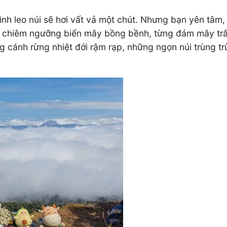
h leo núi sẽ hơi vất vả một chút. Nhưng bạn yên tâm, k
c chiêm ngưỡng biển mây bồng bềnh, từng đám mây trắ
ững cánh rừng nhiệt đới rậm rạp, những ngọn núi trùng t