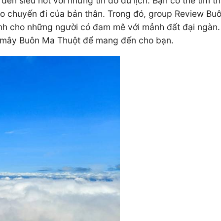
 siêu hot với những tín đồ du lịch. Bạn có thể tìm th
ho chuyến đi của bản thân. Trong đó, group Review Bu
nh cho những người có đam mê với mảnh đất đại ngàn. V
ăn mây Buôn Ma Thuột để mang đến cho bạn.