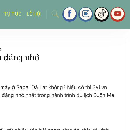
TỰ TÚC
LỄ HỘI
ớ
m đáng nhớ
 mây ở Sapa, Đà Lạt không? Nếu có thì 3vi.vn
 đáng nhớ nhất trong hành trình du lịch Buôn Ma