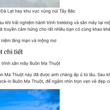
Đà Lạt hay khu vực vùng núi Tây Bắc
u khi trải nghiệm hành trình trekking và săn mây tại 
đã truyền cảm hứng cho rất nhiều bạn có cùng khao kh
kỉ niệm lãng mạn và mộng mơ
chi tiết
nh trình săn mây Buôn Ma Thuột
ôn Ma Thuột này đã được anh chàng ấp ủ từ lâu. Sau kh
eck-in Buôn Ma Thuột, để ngắm nhìn trọn vẹn vẻ đẹp c