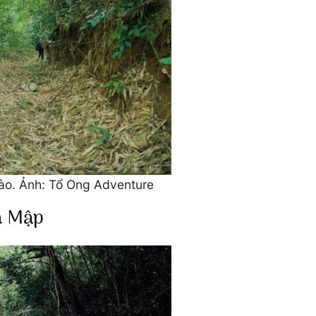
nào. Ảnh: Tổ Ong Adventure
ia Mập