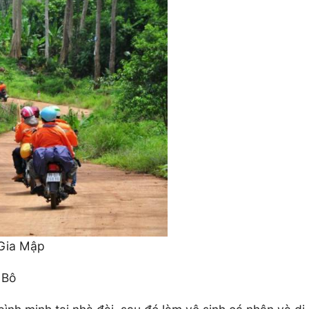
 Gia Mập
 Bô