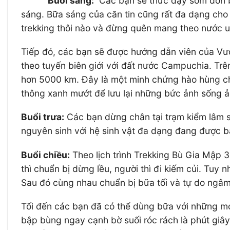
Buổi sáng:
Các bạn sẽ thức dậy sớm đón bì
sáng. Bữa sáng của căn tin cũng rất đa dạng cho 
trekking thôi nào và đừng quên mang theo nước 
Tiếp đó, các bạn sẽ được hướng dẫn viên của Vư
theo tuyến biên giới với đất nước Campuchia. Tr
hơn 5000 km. Đây là một minh chứng hào hùng cho
thông xanh mướt để lưu lại những bức ảnh sống ảo
Buổi trưa:
Các bạn dừng chân tại trạm kiểm lâm số
nguyên sinh với hệ sinh vật đa dạng đang được bả
Buổi chiều:
Theo lịch trình Trekking Bù Gia Mập 
thì chuẩn bị dừng lều, người thì đi kiếm củi. Tuy
Sau đó cùng nhau chuẩn bị bữa tối và tự do ngâm
Tối đến các bạn đã có thể dùng bữa với những mó
bập bùng ngay cạnh bờ suối róc rách là phút giây