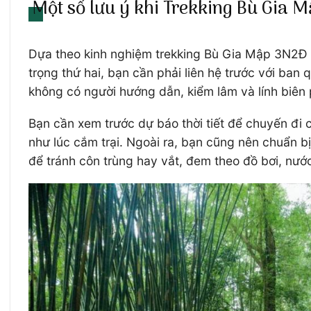
Một số lưu ý khi Trekking Bù Gia 
Dựa theo kinh nghiệm trekking Bù Gia Mập 3N2Đ c
trọng thứ hai, bạn cần phải liên hệ trước với ba
không có người hướng dẫn, kiểm lâm và lính biê
Bạn cần xem trước dự báo thời tiết để chuyến đi 
như lúc cắm trại. Ngoài ra, bạn cũng nên chuẩn b
để tránh côn trùng hay vắt, đem theo đồ bơi, nư