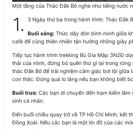
Một tầng của Thác Đắk Bô nghe như tiếng nước r
1.
3 Ngày thứ ba trong hành trình: Thác Đắk 
Buổi sáng:
Thức dậy đón bình minh giữa kh
café để cùng thiên nhiên tận hưởng những giây p
Tiếp tục hành trình trekking Bù Gia Mập 3N2Đ dọc 
thải của mình, đừng bỏ quên thứ gì lại trong rừn
thác Đắk Bô để trải nghiệm cảm giác bơi lội giữ
con thác. Đừng quá lo lắng nếu bạn không biết bơ
Buổi trưa:
Các bạn di chuyến đến trạm kiểm lâm số
sinh cá nhân.
Đến buổi chiều quay trở về TP Hồ Chí Minh, kết t
Đồng Xoài. Nếu các bạn là một tín đồ của các món