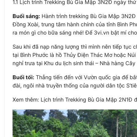
1.1 Lịch trình Trekking Bù Gia Mập 3N2Đ ngày t
Buổi sáng:
Hành trình trekking Bù Gia Mập 3N2Đ k
Đồng Xoài, trung tâm hành chính của tỉnh Bình P
ra món gì cho bữa sáng nhé! Để 3vi.vn bật mí ch
Sau khi đã nạp năng lượng thì mình nên tiếp tục 
tại Bình Phước là hồ Thủy Điện Thác Mơ hoặc Núi 
nghỉ trưa tại Khu du lịch sinh thái – Nhà hàng Cây
Buổi tối:
Thẳng tiến đến với Vườn quốc gia để bắt
đài, ngôi nhà truyền thống của người dân tộc S’ti
Xem thêm: Lịch trình Trekking Bù Gia Mập 2N1Đ đ