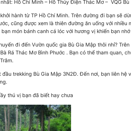
hứ nhất: Hồ Chí Minh – Hồ Thủy Điện Thác Mơ – VQG Bù
hởi hành từ TP Hồ Chí Minh. Trên đường đi bạn sẽ dừng
hước, cũng được xem là thiên đường ăn uống với nhiều 
o bạn món bánh canh cá lóc với hương vị khiến bạn nh
chuyến đi đến Vườn quốc gia Bù Gia Mập thôi nhỉ? Trên 
Bà Rá Thác Mơ Bình Phước . Bạn có thể tham quan, c
 Trâm.
 đầu trekking Bù Gia Mập 3N2Đ. Đến nơi, bạn liên hệ vớ
êng.
ầy thú vị bạn đã biết hay chưa