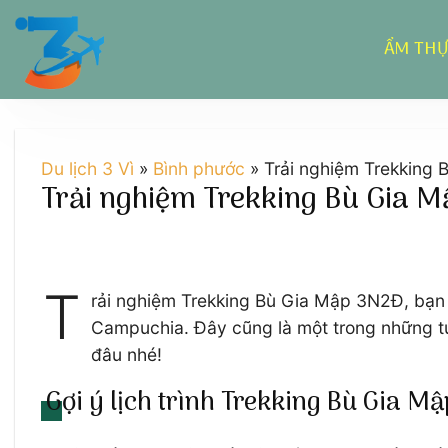
Chuyển
đến
ẨM TH
nội
dung
Du lịch 3 Vì
»
Bình phước
»
Trải nghiệm Trekking B
Trải nghiệm Trekking Bù Gia Mập
T
rải nghiệm Trekking Bù Gia Mập 3N2Đ, bạn 
Campuchia. Đây cũng là một trong những t
đâu nhé!
Gợi ý lịch trình Trekking Bù Gia M