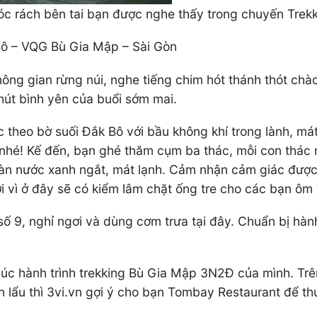
óc rách bên tai bạn được nghe thấy trong chuyến Tre
Bô – VQG Bù Gia Mập – Sài Gòn
ông gian rừng núi, nghe tiếng chim hót thánh thót chà
hút bình yên của buổi sớm mai.
theo bờ suối Đắk Bô với bầu không khí trong lành, mát 
g nhé! Kế đến, bạn ghé thăm cụm ba thác, mỗi con thác
a làn nước xanh ngắt, mát lạnh. Cảm nhận cảm giác đượ
i vì ở đây sẽ có kiểm lâm chặt ống tre cho các bạn ôm
 9, nghỉ ngơi và dùng cơm trưa tại đây. Chuẩn bị hành 
húc hành trình trekking Bù Gia Mập 3N2Đ của mình. Trên
 lẩu thì 3vi.vn gợi ý cho bạn Tombay Restaurant để t