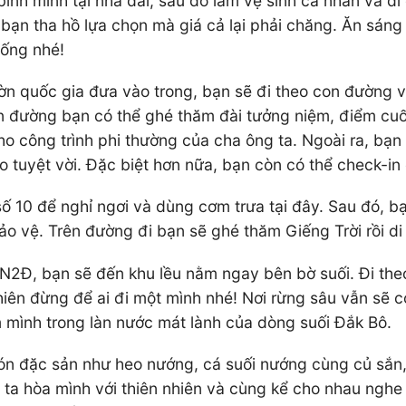
nh minh tại nhà đài, sau đó làm vệ sinh cá nhân và di
bạn tha hồ lựa chọn mà giá cả lại phải chăng. Ăn sáng 
uống nhé!
ờn quốc gia đưa vào trong, bạn sẽ đi theo con đường 
ên đường bạn có thể ghé thăm đài tưởng niệm, điểm c
 công trình phi thường của cha ông ta. Ngoài ra, bạn
 tuyệt vời. Đặc biệt hơn nữa, bạn còn có thể check-in
 10 để nghỉ ngơi và dùng cơm trưa tại đây. Sau đó, b
o vệ. Trên đường đi bạn sẽ ghé thăm Giếng Trời rồi di
3N2Đ, bạn sẽ đến khu lều nằm ngay bên bờ suối. Đi the
 nhiên đừng để ai đi một mình nhé! Nơi rừng sâu vẫn sẽ 
 mình trong làn nước mát lành của dòng suối Đắk Bô.
n đặc sản như heo nướng, cá suối nướng cùng củ sắn, 
 ta hòa mình với thiên nhiên và cùng kể cho nhau nghe