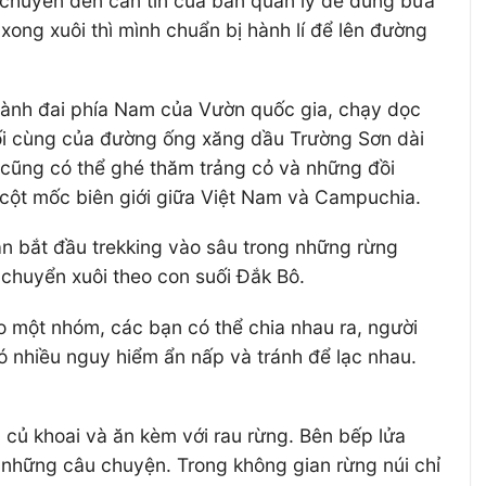
 chuyển đến căn tin của ban quản lý để dùng bữa
xong xuôi thì mình chuẩn bị hành lí để lên đường
vành đai phía Nam của Vườn quốc gia, chạy dọc
uối cùng của đường ống xăng dầu Trường Sơn dài
 cũng có thể ghé thăm trảng cỏ và những đồi
 cột mốc biên giới giữa Việt Nam và Campuchia.
ạn bắt đầu trekking vào sâu trong những rừng
 chuyển xuôi theo con suối Đắk Bô.
o một nhóm, các bạn có thể chia nhau ra, người
có nhiều nguy hiểm ẩn nấp và tránh để lạc nhau.
củ khoai và ăn kèm với rau rừng. Bên bếp lửa
 những câu chuyện. Trong không gian rừng núi chỉ