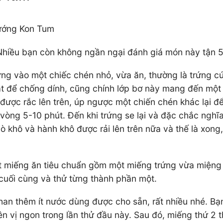
Nướng Kon Tum
 Nhiều bạn còn không ngần ngại đánh giá món này tận 5
g vào một chiếc chén nhỏ, vừa ăn, thường là trứng cút
ật để chống dính, cũng chính lớp bơ này mang đến một 
i được rắc lên trên, úp ngược một chiến chén khác lại 
vòng 5-10 phút. Đến khi trứng se lại và đặc chắc nghĩa
ò khô và hành khô được rải lên trên nữa và thế là xon
t miếng ăn tiêu chuẩn gồm một miếng trứng vừa miệng v
cuối cùng và thử từng thành phần một.
han thêm ít nước dùng được cho sẵn, rất nhiều nhé. Bạ
n vị ngon trong lần thử đầu này. Sau đó, miếng thứ 2 t