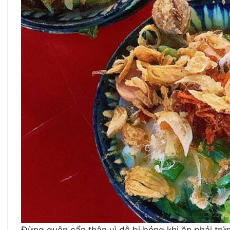
Đừng quên cẩn thận vì dễ bị bỏng khi ăn phải trứ