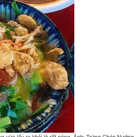
ng vừa lấy ra khỏi lò rất nóng. Ảnh: Trứng Chén Nướng