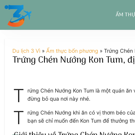
Chuyển
đến
ẨM TH
nội
dung
Du lịch 3 Vì
»
Ẩm thực bốn phương
»
Trứng Chén 
Trứng Chén Nướng Kon Tum, địa
T
rứng Chén Nướng Kon Tum là một quán ăn vặ
đừng bỏ qua nơi này nhé.
T
rứng Chén Nướng khi ăn có vị thơm béo củ
bạn sẽ chỉ muốn đến Kon Tum để thưởng thứ