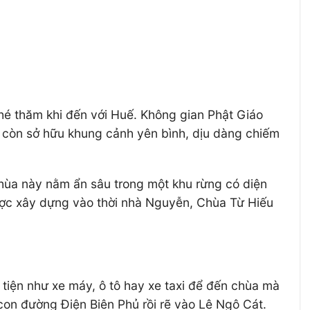
hé thăm khi đến với Huế. Không gian Phật Giáo
y còn sở hữu khung cảnh yên bình, dịu dàng chiếm
hùa này nằm ẩn sâu trong một khu rừng có diện
được xây dựng vào thời nhà Nguyễn, Chùa Từ Hiếu
tiện như xe máy, ô tô hay xe taxi để đến chùa mà
on đường Điện Biên Phủ rồi rẽ vào Lê Ngô Cát.