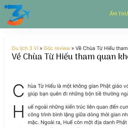
Chuyển
đến
ẨM TH
nội
dung
Du lịch 3 Vì
»
Góc review
»
Về Chùa Từ Hiếu tham
Về Chùa Từ Hiếu tham quan kh
C
hùa Từ Hiếu là một không gian Phật giáo v
giúp bạn quên đi những bộn bề thường ng
H
uế ngoài những kiến trúc liên quan đến c
công trình bình lặng giữa dòng thời gian
mặc. Ngoài ra, Huế còn một địa danh Phật G