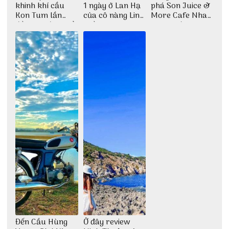
khinh khí cầu
1 ngày ở Lan Hạ
phá Son Juice &
Kon Tum lần
của cô nàng Linh
More Cafe Nha
đầu tiên được tổ
Trần
Trang với anh
chức
chàng Lộc Vũ
Đến Cầu Hùng
Ở đây review