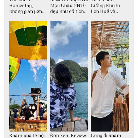
Homestay,
Mộc Châu 2N1Đ
Cường Khỉ du
không gian yên
đẹp như cổ tích
lịch Huế và
bình tại Hòn Sơn
cùng nhóm bạn
check-in đúng
Thu Hà
những góc chụp
đẹp
Khám phá lễ hội
Đón xem Review
Cùng đi khám