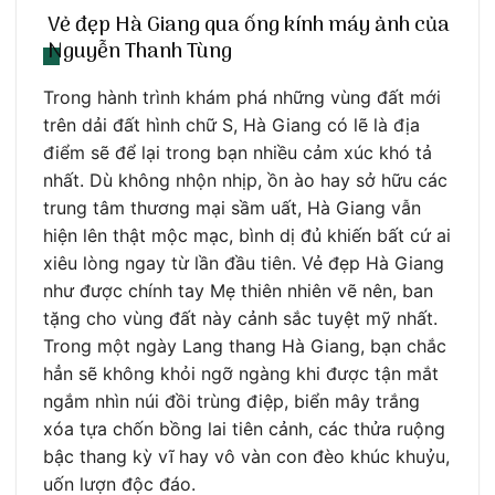
Vẻ đẹp Hà Giang qua ống kính máy ảnh của
Nguyễn Thanh Tùng
Trong hành trình khám phá những vùng đất mới
trên dải đất hình chữ S, Hà Giang có lẽ là địa
điểm sẽ để lại trong bạn nhiều cảm xúc khó tả
nhất. Dù không nhộn nhịp, ồn ào hay sở hữu các
trung tâm thương mại sầm uất, Hà Giang vẫn
hiện lên thật mộc mạc, bình dị đủ khiến bất cứ ai
xiêu lòng ngay từ lần đầu tiên. Vẻ đẹp Hà Giang
như được chính tay Mẹ thiên nhiên vẽ nên, ban
tặng cho vùng đất này cảnh sắc tuyệt mỹ nhất.
Trong một ngày Lang thang Hà Giang, bạn chắc
hẳn sẽ không khỏi ngỡ ngàng khi được tận mắt
ngắm nhìn núi đồi trùng điệp, biển mây trắng
xóa tựa chốn bồng lai tiên cảnh, các thửa ruộng
bậc thang kỳ vĩ hay vô vàn con đèo khúc khuỷu,
uốn lượn độc đáo.