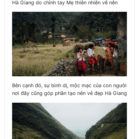
Hà Giang do chính tay Mẹ thiên nhiên vẽ nên
Bên cạnh đó, sự bình dị, mộc mạc của con người
nơi đây cũng góp phần tạo nên vẻ đẹp Hà Giang