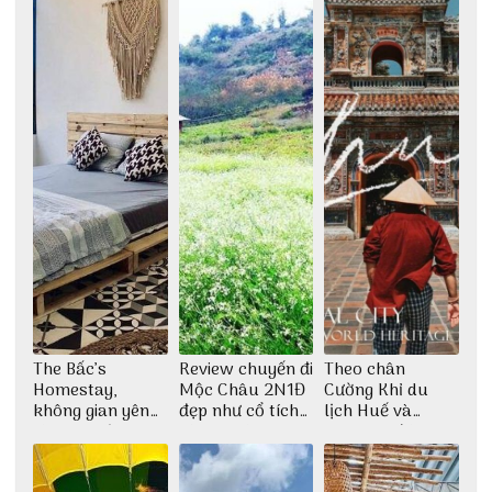
The Bấc’s
Review chuyến đi
Theo chân
Homestay,
Mộc Châu 2N1Đ
Cường Khỉ du
không gian yên
đẹp như cổ tích
lịch Huế và
bình tại Hòn Sơn
cùng nhóm bạn
check-in đúng
Thu Hà
những góc chụp
đẹp