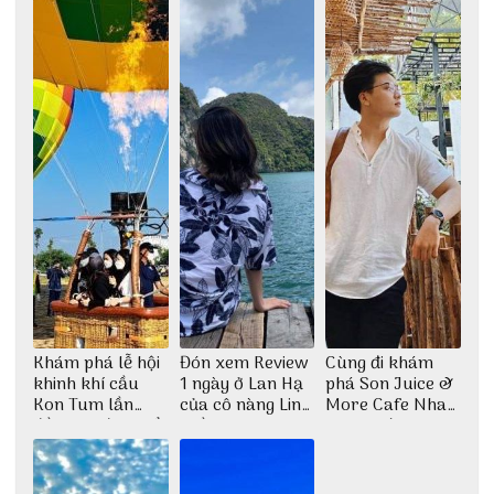
Khám phá lễ hội
Đón xem Review
Cùng đi khám
khinh khí cầu
1 ngày ở Lan Hạ
phá Son Juice &
Kon Tum lần
của cô nàng Linh
More Cafe Nha
đầu tiên được tổ
Trần
Trang với anh
chức
chàng Lộc Vũ