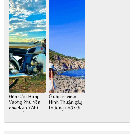
Đến Cầu Hùng
Ở đây review
Vương Phú Yên
Ninh Thuận gây
check-in 7749
thương nhớ với
tấm sống ảo
nét đẹp thiên
nhiên tuyệt sắc