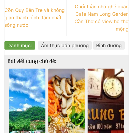
Cuối tuần nhớ ghé quán
Cồn Quy Bến Tre và không
Cafe Nam Long Garden
gian thanh bình đậm chất
Cần Thơ có view hồ thơ
sông nước
mộng
Danh mục:
Ẩm thực bốn phương
Bình dương
Bài viết cùng chủ đề: