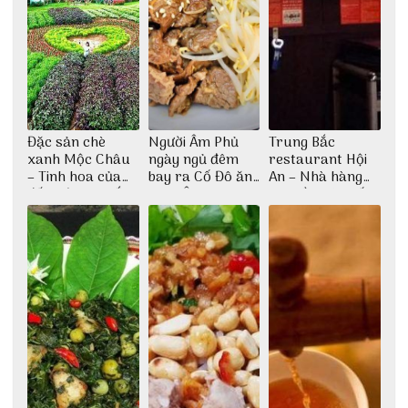
Đặc sản chè
Người Âm Phủ
Trung Bắc
xanh Mộc Châu
ngày ngủ đêm
restaurant Hội
– Tinh hoa của
bay ra Cố Đô ăn
An – Nhà hàng
đất trời Tây Bắc
Cơm Âm Phủ
cao lầu có thiết
Huế
kế vô cùng ấn
tượng giữa lòng
phố Hội