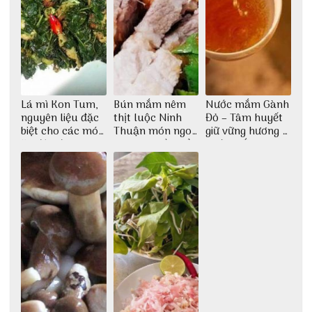
Lá mì Kon Tum,
Bún mắm nêm
Nước mắm Gành
nguyên liệu đặc
thịt luộc Ninh
Đỏ – Tâm huyết
biệt cho các món
Thuận món ngon
giữ vững hương vị
ăn độc đáo
dân dã miền biển
nước mắm sau
bao đời