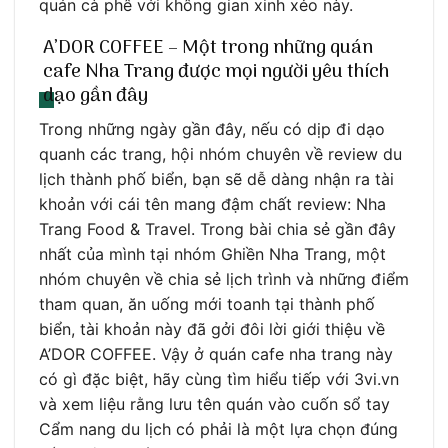
quán cà phê với không gian xinh xẻo này.
A’DOR COFFEE – Một trong những quán
cafe Nha Trang được mọi người yêu thích
dạo gần đây
Trong những ngày gần đây, nếu có dịp đi dạo
quanh các trang, hội nhóm chuyên về review du
lịch thành phố biển, bạn sẽ dễ dàng nhận ra tài
khoản với cái tên mang đậm chất review: Nha
Trang Food & Travel. Trong bài chia sẻ gần đây
nhất của mình tại nhóm Ghiền Nha Trang, một
nhóm chuyên về chia sẻ lịch trình và những điểm
tham quan, ăn uống mới toanh tại thành phố
biển, tài khoản này đã gởi đôi lời giới thiệu về
A’DOR COFFEE. Vậy ở quán cafe nha trang này
có gì đặc biệt, hãy cùng tìm hiểu tiếp với 3vi.vn
và xem liệu rằng lưu tên quán vào cuốn sổ tay
Cẩm nang du lịch có phải là một lựa chọn đúng