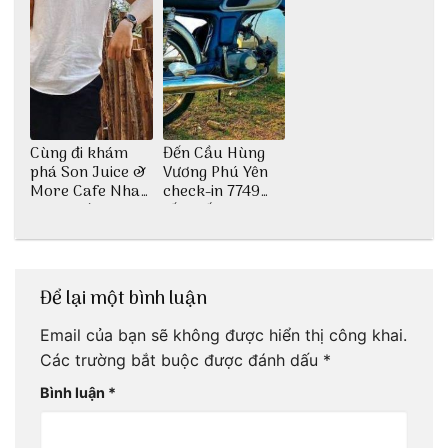
Cùng đi khám
Đến Cầu Hùng
phá Son Juice &
Vương Phú Yên
More Cafe Nha
check-in 7749
Trang với anh
tấm sống ảo
chàng Lộc Vũ
Để lại một bình luận
Email của bạn sẽ không được hiển thị công khai.
Các trường bắt buộc được đánh dấu
*
Bình luận
*