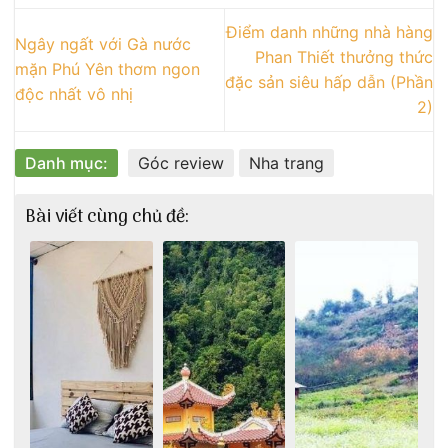
Điểm danh những nhà hàng
Ngây ngất với Gà nước
Phan Thiết thưởng thức
mặn Phú Yên thơm ngon
đặc sản siêu hấp dẫn (Phần
độc nhất vô nhị
2)
Danh mục:
Góc review
Nha trang
Bài viết cùng chủ đề: