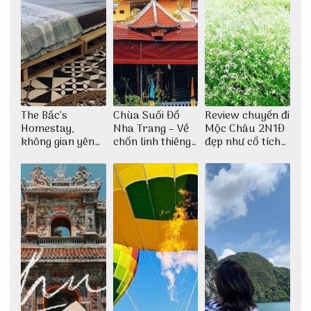
The Bấc’s
Chùa Suối Đổ
Review chuyến đi
Homestay,
Nha Trang – Về
Mộc Châu 2N1Đ
không gian yên
chốn linh thiêng
đẹp như cổ tích
bình tại Hòn Sơn
giữa không gian
cùng nhóm bạn
thiền định
Thu Hà