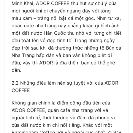
Minh Khai, A’DOR COFFEE thu hút sự chú ý của
mọi người khi di chuyển ngang đây với tông
màu xám – trắng nổi bật cả một góc. Nhìn từ xa,
quán cafe nha trang này chẳng khác gì hình ảnh
một đất nước Hàn Quốc thu nhỏ với từng chi tiết
đều toát lên vẻ đẹp tinh tế. Trong những ngày
đẹp trời sau khi đã thưởng thức những tô Bún cá
Nha Trang hấp dẫn và bạn vẫn không biết đi
đâu, vậy thì A’DOR là địa điểm bạn có thể ghé
đến.
2.2 Những điều làm nên sự tuyệt vời của A’DOR
COFFEE
Không gian chính là điểm cộng đầu tiên của
A’DOR COFFEE, quán cafe nha trang với vẻ
ngoài tinh tế, thời thượng và đậm đà phong vị
của đất nước kim chi nổi tiếng. Khác với một
Birmingham Coffee với vẻ ngoài cực chất, A’DOR