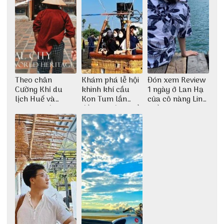
Theo chân
Khám phá lễ hội
Đón xem Review
Cường Khỉ du
khinh khí cầu
1 ngày ở Lan Hạ
lịch Huế và
Kon Tum lần
của cô nàng Linh
check-in đúng
đầu tiên được tổ
Trần
những góc chụp
chức
đẹp