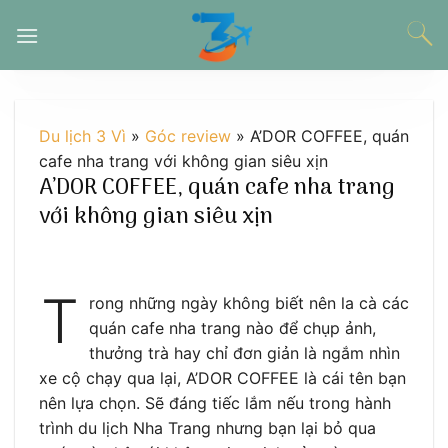
Chuyển
đến
nội
dung
Du lịch 3 Vì
»
Góc review
»
A’DOR COFFEE, quán
cafe nha trang với không gian siêu xịn
A’DOR COFFEE, quán cafe nha trang
với không gian siêu xịn
T
rong những ngày không biết nên la cà các
quán cafe nha trang nào để chụp ảnh,
thưởng trà hay chỉ đơn giản là ngắm nhìn
xe cộ chạy qua lại, A’DOR COFFEE là cái tên bạn
nên lựa chọn. Sẽ đáng tiếc lắm nếu trong hành
trình du lịch Nha Trang nhưng bạn lại bỏ qua