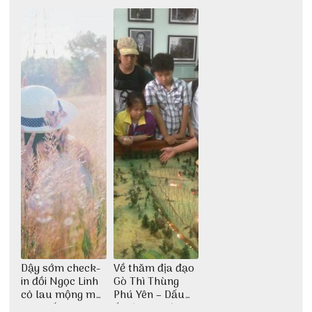
giới
giải trí đầy sôi
tìm về núi rừng
động
đại ngàn
Dậy sớm check-
Về thăm địa đạo
in đồi Ngọc Linh
Gò Thì Thùng
cỏ lau mộng mơ
Phú Yên – Dấu
tại Huế nè bạn
ấn lịch sử còn