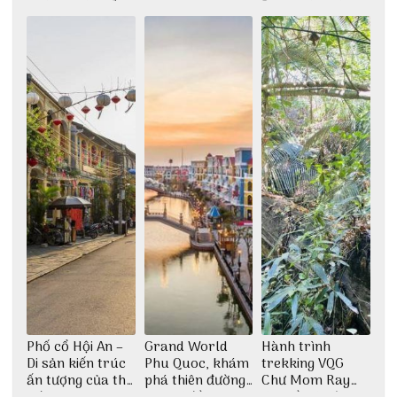
khám phá nhất
giữa không gian
Đảo Phú Quý
thiền định
Phố cổ Hội An –
Grand World
Hành trình
Di sản kiến trúc
Phu Quoc, khám
trekking VQG
ấn tượng của thế
phá thiên đường
Chư Mom Ray