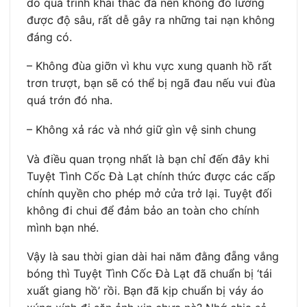
do quá trình khai thác đá nên không đo lường
được độ sâu, rất dễ gây ra những tai nạn không
đáng có.
– Không đùa giỡn vì khu vực xung quanh hồ rất
trơn trượt, bạn sẽ có thể bị ngã đau nếu vui đùa
quá trớn đó nha.
– Không xả rác và nhớ giữ gìn vệ sinh chung
Và điều quan trọng nhất là bạn chỉ đến đây khi
Tuyệt Tình Cốc Đà Lạt chính thức được các cấp
chính quyền cho phép mở cửa trở lại. Tuyệt đối
không đi chui để đảm bảo an toàn cho chính
mình bạn nhé.
Vậy là sau thời gian dài hai năm đằng đẵng vắng
bóng thì Tuyệt Tình Cốc Đà Lạt đã chuẩn bị ‘tái
xuất giang hồ’ rồi. Bạn đã kịp chuẩn bị váy áo