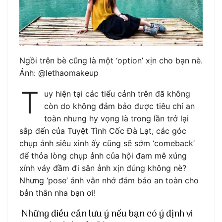
Ngồi trên bè cũng là một ‘option’ xịn cho bạn nè.
Ảnh: @lethaomakeup
T
uy hiện tại các tiểu cảnh trên đã không
còn do không đảm bảo được tiêu chí an
toàn nhưng hy vọng là trong lần trở lại
sắp đến của Tuyệt Tình Cốc Đà Lạt, các góc
chụp ảnh siêu xinh ấy cũng sẽ sớm ‘comeback’
để thỏa lòng chụp ảnh của hội đam mê xúng
xính váy đầm đi săn ảnh xịn đúng không nè?
Nhưng ‘pose’ ảnh vẫn nhớ đảm bảo an toàn cho
bản thân nha bạn ơi!
Những điều cần lưu ý nếu bạn có ý định vi