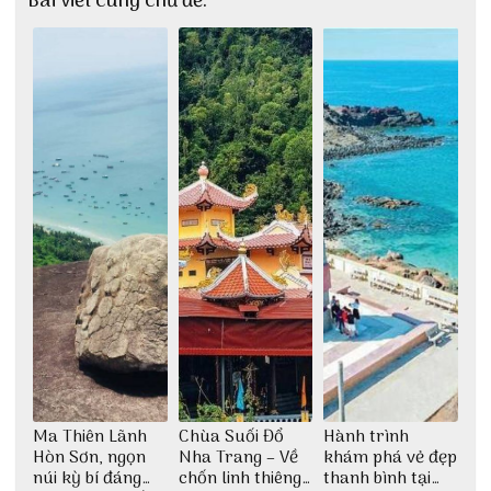
Bài viết cùng chủ đề:
Ma Thiên Lãnh
Chùa Suối Đổ
Hành trình
Hòn Sơn, ngọn
Nha Trang – Về
khám phá vẻ đẹp
núi kỳ bí đáng
chốn linh thiêng
thanh bình tại