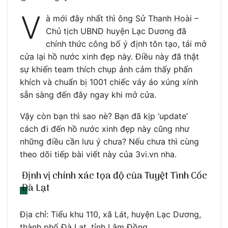
V
à mới đây nhất thì ông Sử Thanh Hoài –
Chủ tịch UBND huyện Lạc Dương đã
chính thức công bố ý định tôn tạo, tái mở
cửa lại hồ nước xinh đẹp này. Điều này đã thật
sự khiến team thích chụp ảnh cảm thấy phấn
khích và chuẩn bị 1001 chiếc váy áo xúng xính
sẵn sàng đến đây ngay khi mở cửa.
Vậy còn bạn thì sao nè? Bạn đã kịp ‘update’
cách đi đến hồ nước xinh đẹp này cũng như
những điều cần lưu ý chưa? Nếu chưa thì cùng
theo dõi tiếp bài viết này của 3vi.vn nha.
Định vị chính xác tọa độ của Tuyệt Tình Cốc
Đà Lạt
Địa chỉ: Tiểu khu 110, xã Lát, huyện Lạc Dương,
thành phố Đà Lạt, tỉnh Lâm Đồng