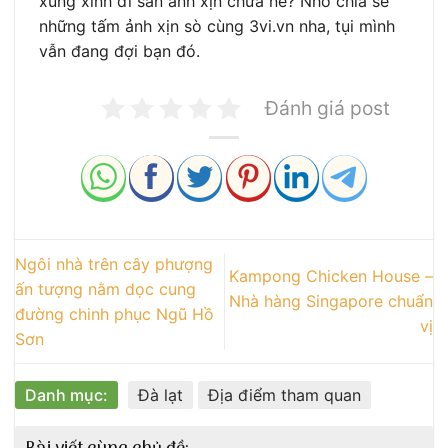
xúng xính đi săn ảnh xịn chưa nè? Nhớ chia sẻ
những tấm ảnh xịn sò cùng 3vi.vn nha, tụi mình
vẫn đang đợi bạn đó.
Đánh giá post
Ngôi nhà trên cây phượng
Kampong Chicken House –
ấn tượng nằm dọc cung
Nhà hàng Singapore chuẩn
đường chinh phục Ngũ Hồ
vị
Sơn
Danh mục:
Đà lạt
Địa điểm tham quan