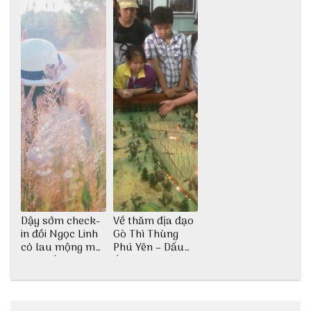
Dậy sớm check-
Về thăm địa đạo
in đồi Ngọc Linh
Gò Thì Thùng
cỏ lau mộng mơ
Phú Yên – Dấu
tại Huế nè bạn
ấn lịch sử còn
ơi!
mãi với thời gian