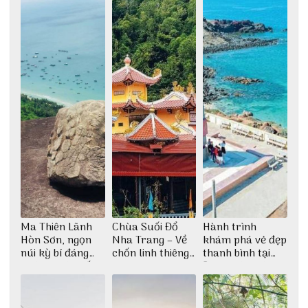
Ma Thiên Lãnh
Chùa Suối Đổ
Hành trình
Hòn Sơn, ngọn
Nha Trang – Về
khám phá vẻ đẹp
núi kỳ bí đáng
chốn linh thiêng
thanh bình tại
khám phá nhất
giữa không gian
Đảo Phú Quý
thiền định