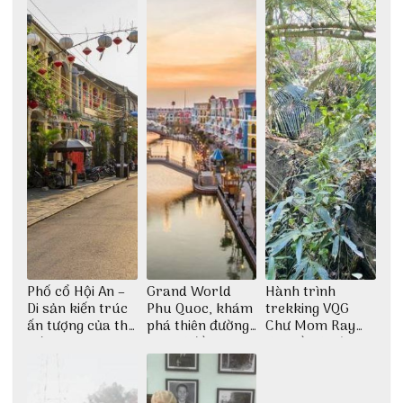
Phố cổ Hội An –
Grand World
Hành trình
Di sản kiến trúc
Phu Quoc, khám
trekking VQG
ấn tượng của thế
phá thiên đường
Chư Mom Ray
giới
giải trí đầy sôi
tìm về núi rừng
động
đại ngàn