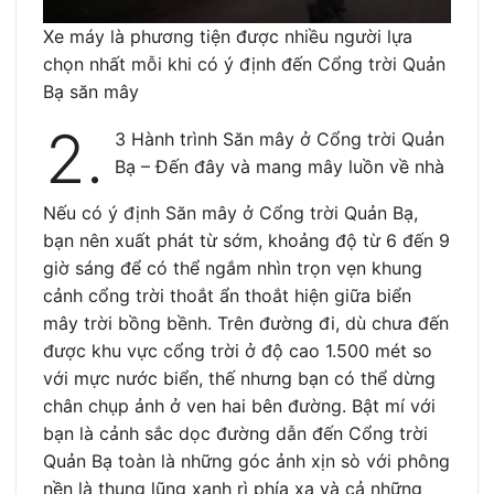
Xe máy là phương tiện được nhiều người lựa
chọn nhất mỗi khi có ý định đến Cổng trời Quản
Bạ săn mây
2.
3 Hành trình Săn mây ở Cổng trời Quản
Bạ – Đến đây và mang mây luồn về nhà
Nếu có ý định Săn mây ở Cổng trời Quản Bạ,
bạn nên xuất phát từ sớm, khoảng độ từ 6 đến 9
giờ sáng để có thể ngắm nhìn trọn vẹn khung
cảnh cổng trời thoắt ẩn thoắt hiện giữa biển
mây trời bồng bềnh. Trên đường đi, dù chưa đến
được khu vực cổng trời ở độ cao 1.500 mét so
với mực nước biển, thế nhưng bạn có thể dừng
chân chụp ảnh ở ven hai bên đường. Bật mí với
bạn là cảnh sắc dọc đường dẫn đến Cổng trời
Quản Bạ toàn là những góc ảnh xịn sò với phông
nền là thung lũng xanh rì phía xa và cả những