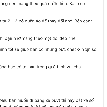
hông nên mang theo quá nhiều tiền. Bạn nên
h từ 2 – 3 bộ quần áo để thay đổi nhé. Bên cạnh
.
 thì bạn nhớ mang theo một đôi dép nhé.
hình tốt sẽ giúp bạn có những bức check-in xịn sò
ng hợp có tai nạn trong quá trình vui chơi.
 Nếu bạn muốn đi bằng xe buýt thì hãy bắt xe số
bạn đi bằng xe ô tô hoặc xe máy thì cứ chạy