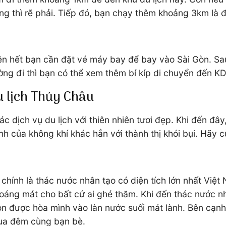
g thì rẽ phải. Tiếp đó, bạn chạy thêm khoảng 3km là đ
ên hết bạn cần đặt vé máy bay để bay vào Sài Gòn. Sau 
ng đi thì bạn có thể xem thêm bí kíp di chuyển đến K
u lịch Thủy Châu
ác dịch vụ du lịch với thiên nhiên tươi đẹp. Khi đến đâ
h của không khí khác hẳn với thành thị khói bụi. Hãy c
chính là thác nước nhân tạo có diện tích lớn nhất Việt
hoáng mát cho bất cứ ai ghé thăm. Khi đến thác nước n
n được hòa mình vào làn nước suối mát lành. Bên cạnh 
qua đêm cùng bạn bè.