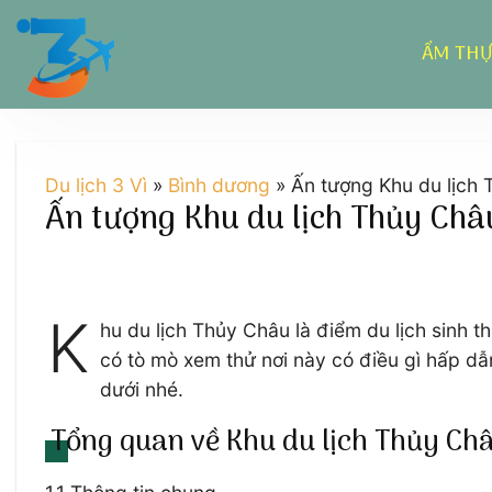
Chuyển
đến
ẨM TH
nội
dung
Du lịch 3 Vì
»
Bình dương
»
Ấn tượng Khu du lịch 
Ấn tượng Khu du lịch Thủy Châ
K
hu du lịch Thủy Châu là điểm du lịch sinh 
có tò mò xem thử nơi này có điều gì hấp dẫ
dưới nhé.
Tổng quan về Khu du lịch Thủy Ch