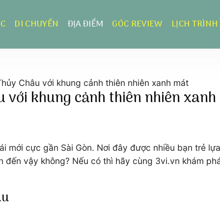
ỰC
DI CHUYỂN
ĐỊA ĐIỂM
GÓC REVIEW
LỊCH TRÌNH
Thủy Châu với khung cảnh thiên nhiên xanh mát
u với khung cảnh thiên nhiên xanh
thái mới cực gần Sài Gòn. Nơi đây được nhiều bạn trẻ l
n đến vậy không? Nếu có thì hãy cùng 3vi.vn khám phá 
âu