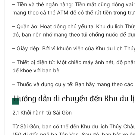
– Tiền và thẻ ngân hàng: Tiền mặt cũng đóng vai
mang theo cả thẻ ATM để có thể rút tiền trong trư
– Quần áo: Hoạt động chủ yếu tại Khu du lịch Thủy
đó, bạn nên nhớ mang theo túi chống nước để đựng 
– Giày dép: Bởi vì khuôn viên của Khu du lịch Thủ
– Thiết bị điện tử: Một chiếc máy ảnh nét, độ ph
để khoe với bạn bè.
– Thuốc và dụng cụ y tế: Bạn hãy mang theo các lo
Hướng dẫn di chuyển đến Khu du l
2.1 Khởi hành từ Sài Gòn
Từ Sài Gòn, bạn có thể đến Khu du lịch Thủy Châ
150 đi đến ngã ba Tân Vạn. Sau đó, bạn bắt xe ô