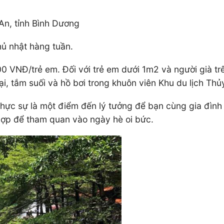
 An, tỉnh Bình Dương
hủ nhật hàng tuần.
 VNĐ/trẻ em. Đối với trẻ em dưới 1m2 và người già trê
, tắm suối và hồ bơi trong khuôn viên Khu du lịch Thủ
c sự là một điểm đến lý tưởng để bạn cùng gia đình ng
 hợp để tham quan vào ngày hè oi bức.