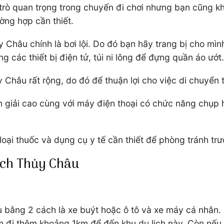
 trò quan trọng trong chuyến đi chơi nhưng bạn cũng k
ờng hợp cần thiết.
 Châu chính là bơi lội. Do đó bạn hãy trang bị cho mìn
các thiết bị điện tử, túi ni lông để đựng quần áo ướt
y Châu rất rộng, do đó để thuận lợi cho việc di chuyển
ân giải cao cùng với máy điện thoại có chức năng chụp 
ại thuốc và dụng cụ y tế cần thiết để phòng tránh trườ
ịch Thủy Châu
u bằng 2 cách là xe buýt hoặc ô tô và xe máy cá nhân.
m đi thêm khoảng 1km để đến khu du lịch này. Còn nếu 