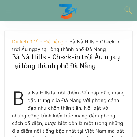
Chuyển
đến
nội
dung
Du lịch 3 Vì
»
Đà nẵng
»
Bà Nà Hills – Check-in
trời Âu ngay tại lòng thành phố Đà Nẵng
Bà Nà Hills – Check-in trời Âu ngay
tại lòng thành phố Đà Nẵng
B
à Nà Hills là một điểm đến hấp dẫn, mang
đặc trưng của Đà Nẵng với phong cảnh
đẹp như chốn thần tiên. Nổi bật với
những công trình kiến trúc mang đậm phong
cách cổ điện, được biết đến là một trong những
địa điểm nổi tiếng bậc nhất tại Việt Nam mà bất