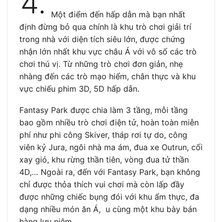
4.
Một điểm đến hấp dẫn mà bạn nhất
định đừng bỏ qua chính là khu trò chơi giải trí
trong nhà với diện tích siêu lớn, được chứng
nhận lớn nhất khu vực châu Á với vô số các trò
chơi thú vị. Từ những trò chơi đơn giản, nhẹ
nhàng đến các trò mạo hiểm, chân thực và khu
vực chiếu phim 3D, 5D hấp dẫn.
Fantasy Park được chia làm 3 tầng, mỗi tầng
bao gồm nhiều trò chơi điện tử, hoàn toàn miễn
phí như phi công Skiver, tháp rơi tự do, công
viên kỷ Jura, ngôi nhà ma ám, đua xe Outrun, cối
xay gió, khu rừng thần tiên, vòng đua tử thần
4D,… Ngoài ra, đến với Fantasy Park, bạn không
chỉ được thỏa thích vui chơi mà còn lấp đầy
được những chiếc bụng đói với khu ẩm thực, đa
dạng nhiều món ăn Á, u cùng một khu bày bán
hàng lưu niệm.