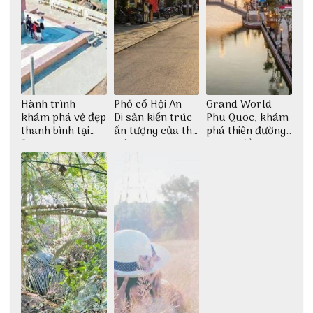
Hành trình
Phố cổ Hội An –
Grand World
khám phá vẻ đẹp
Di sản kiến trúc
Phu Quoc, khám
thanh bình tại
ấn tượng của thế
phá thiên đường
Đảo Phú Quý
giới
giải trí đầy sôi
động