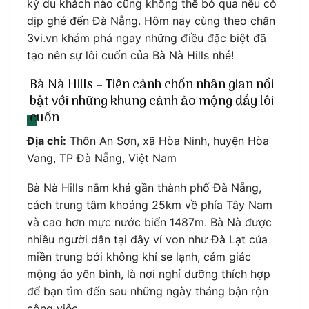
kỳ du khách nào cũng không thể bỏ qua nếu có
dịp ghé đến Đà Nẵng. Hôm nay cùng theo chân
3vi.vn khám phá ngay những điều đặc biệt đã
tạo nên sự lôi cuốn của Bà Nà Hills nhé!
Bà Nà Hills – Tiên cảnh chốn nhân gian nổi
bật với những khung cảnh ảo mộng đầy lôi
cuốn
Địa chỉ:
Thôn An Sơn, xã Hòa Ninh, huyện Hòa
Vang, TP Đà Nẵng, Việt Nam
Bà Nà Hills nằm khá gần thành phố Đà Nẵng,
cách trung tâm khoảng 25km về phía Tây Nam
và cao hơn mực nước biển 1487m. Bà Nà được
nhiều người dân tại đây ví von như Đà Lạt của
miền trung bởi không khí se lạnh, cảm giác
mộng áo yên bình, là nơi nghỉ dưỡng thích hợp
để bạn tìm đến sau những ngày tháng bận rộn
công việc.