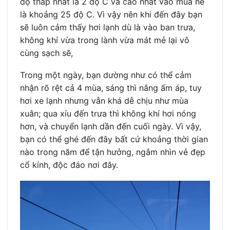
độ thấp nhất là 2 độ C và cao nhất vào mùa hè
là khoảng 25 độ C. Vì vậy nên khi đến đây bạn
sẽ luôn cảm thấy hơi lạnh dù là vào ban trưa,
không khí vừa trong lành vừa mát mẻ lại vô
cùng sạch sẽ,
Trong một ngày, bạn dường như có thể cảm
nhận rõ rệt cả 4 mùa, sáng thì nắng ấm áp, tuy
hơi xe lạnh nhưng vẫn khá dễ chịu như mùa
xuân; qua xíu đến trưa thì không khí hơi nóng
hơn, và chuyển lạnh dần đến cuối ngày. Vì vậy,
bạn có thể ghé đến đây bất cứ khoảng thời gian
nào trong năm để tận hưởng, ngắm nhìn vẻ đẹp
cổ kính, độc đáo nơi đây.