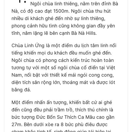
Ngôi chùa linh thiêng, nằm trên đỉnh Bà
Nà, có độ cao đạt 1500m. Ngôi chùa thu hút
nhiều di khách ghé đến nhờ sự linh thiêng,
phong cảnh hữu tình cũng không gian đầy yên
tĩnh, nằm lặng lẽ bên cạnh Bà Nà Hills.
Chùa Linh Ứng là một điểm du lịch tâm linh nổi
tiếng khiến mọi du khách đều muốn ghé đến.
Ngôi chùa có phong cách kiến trúc hoàn toàn
tương tự với một số ngôi chùa cổ điển tại Việt
Nam, nổi bật với thiết kế mái ngói cong cong,
diện tích sân rộng lớn, thoáng mát và được lót
bằng đá.
Một điểm nhấn ấn tượng, khiến bất cứ ai ghé
đến cũng đều phải trầm trồ, thích thú chính là
bức tượng Đức Bổn Sư Thích Ca Mâu cao gần
27m. Bên dưới xòe ra 8 bức phù điêu được
chạm khắc tinh tế, sinh động giúp tái hiện lại