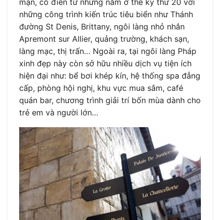
mạn, cổ điển từ những năm ở thế kỷ thứ 20 với
những công trình kiến trúc tiêu biển như Thánh
đường St Denis, Brittany, ngôi làng nhỏ nhắn
Apremont sur Allier, quảng trường, khách sạn,
làng mạc, thị trấn… Ngoài ra, tại ngôi làng Pháp
xinh đẹp này còn sở hữu nhiều dịch vụ tiện ích
hiện đại như: bể bơi khép kín, hệ thống spa đẳng
cấp, phòng hội nghị, khu vực mua sắm, café
quán bar, chương trình giải trí bốn mùa dành cho
trẻ em và người lớn…