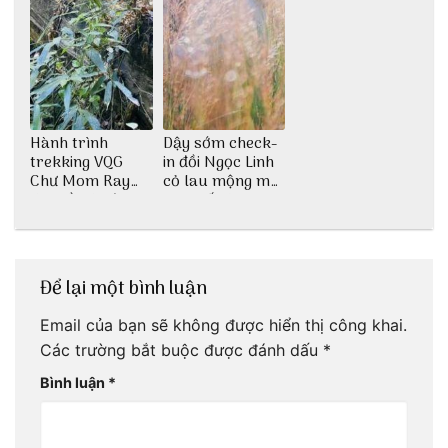
Hành trình
Dậy sớm check-
trekking VQG
in đồi Ngọc Linh
Chư Mom Ray
cỏ lau mộng mơ
tìm về núi rừng
tại Huế nè bạn
đại ngàn
ơi!
Để lại một bình luận
Email của bạn sẽ không được hiển thị công khai.
Các trường bắt buộc được đánh dấu
*
Bình luận
*