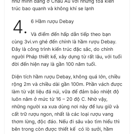
như mình đang ở Châu Âu với những tòa kiến
trúc bao quanh và không khí se lạnh
4.
6 Hầm rượu Debay
Và điểm đến hấp dẫn tiếp theo bạn
cùng 3vi.vn ghé đến chính là hầm rượu Debay.
Đây là công trình kiến trúc đặc sắc, do chính
người Pháp thiết kế, xây dựng từ rất lâu, với tuổi
đời đến hiện nay là gần 100 năm tuổi.
Diện tích hầm rượu Debay, không quá lớn, chiều
rộng 2m và chiều dài gần 100m. Phần vách được
làm từ vật liệu đá núi, vữa để đảm bảo nhiệt độ
luôn nằm ở mức từ 16 – 20 độ C. Nhờ vậy,
những người xa xưa dùng nơi này để lưu giữ và
cất trữ rượu ngon, nhất là các loại rượu vang
thơm lừng, độc đáo. Nếu đi sâu vào tìm hiểu thì
bên trong còn được thiết kế có lò sưởi, hầm