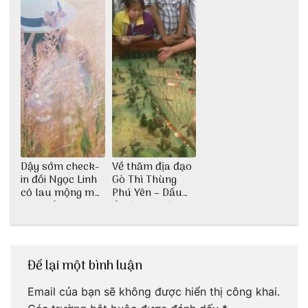
Dậy sớm check-
Về thăm địa đạo
in đồi Ngọc Linh
Gò Thì Thùng
cỏ lau mộng mơ
Phú Yên – Dấu
tại Huế nè bạn
ấn lịch sử còn
ơi!
mãi với thời gian
Để lại một bình luận
Email của bạn sẽ không được hiển thị công khai.