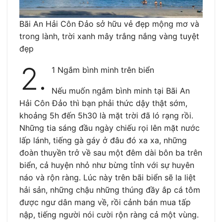
Bãi An Hải Côn Đảo sở hữu vẻ đẹp mộng mơ và
trong lành, trời xanh mây trắng nắng vàng tuyệt
đẹp
2.
1 Ngắm bình minh trên biển
Nếu muốn ngắm bình minh tại Bãi An
Hải Côn Đảo thì bạn phải thức dậy thật sớm,
khoảng 5h đến 5h30 là mặt trời đã ló rạng rồi.
Những tia sáng đầu ngày chiếu rọi lên mặt nước
lấp lánh, tiếng gà gáy ở đâu đó xa xa, những
đoàn thuyền trở về sau một đêm dài bôn ba trên
biển, cả huyện nhỏ như bừng tỉnh với sự huyên
náo và rộn ràng. Lúc này trên bãi biển sẽ la liệt
hải sản, những chậu những thúng đầy ắp cá tôm
được ngư dân mang về, rồi cảnh bán mua tấp
nập, tiếng người nói cười rộn ràng cả một vùng.