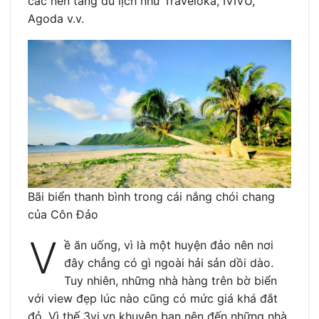
các nền tảng du lịch như Traveloka, IVIVU,
Agoda v.v.
Bãi biển thanh bình trong cái nắng chói chang
của Côn Đảo
V
ề ăn uống, vì là một huyện đảo nên nơi
đây chẳng có gì ngoài hải sản dồi dào.
Tuy nhiên, những nhà hàng trên bờ biển
với view đẹp lúc nào cũng có mức giá khá đắt
đỏ. Vì thế 3vi.vn khuyên bạn nên đến những nhà