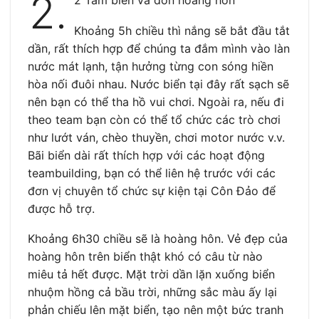
2.
2 Tắm biển và đón hoàng hôn
Khoảng 5h chiều thì nắng sẽ bắt đầu tắt
dần, rất thích hợp để chúng ta đắm mình vào làn
nước mát lạnh, tận hưởng từng con sóng hiền
hòa nối đuôi nhau. Nước biển tại đây rất sạch sẽ
nên bạn có thể tha hồ vui chơi. Ngoài ra, nếu đi
theo team bạn còn có thể tổ chức các trò chơi
như lướt ván, chèo thuyền, chơi motor nước v.v.
Bãi biển dài rất thích hợp với các hoạt động
teambuilding, bạn có thể liên hệ trước với các
đơn vị chuyên tổ chức sự kiện tại Côn Đảo để
được hỗ trợ.
Khoảng 6h30 chiều sẽ là hoàng hôn. Vẻ đẹp của
hoàng hôn trên biển thật khó có câu từ nào
miêu tả hết được. Mặt trời dần lặn xuống biển
nhuộm hồng cả bầu trời, những sắc màu ấy lại
phản chiếu lên mặt biển, tạo nên một bức tranh