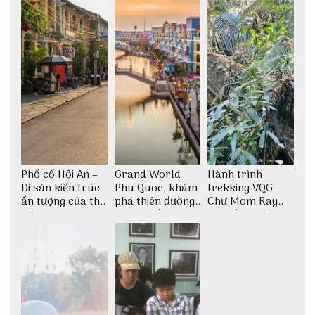
Phố cổ Hội An –
Grand World
Hành trình
Di sản kiến trúc
Phu Quoc, khám
trekking VQG
ấn tượng của thế
phá thiên đường
Chư Mom Ray
giới
giải trí đầy sôi
tìm về núi rừng
động
đại ngàn