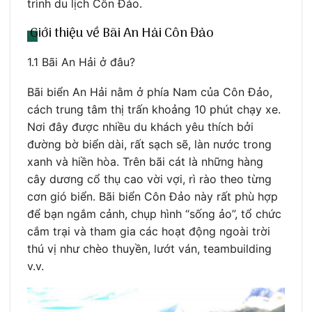
trình du lịch Côn Đảo.
Giới thiệu về Bãi An Hải Côn Đảo
1.1 Bãi An Hải ở đâu?
Bãi biển An Hải nằm ở phía Nam của Côn Đảo,
cách trung tâm thị trấn khoảng 10 phút chạy xe.
Nơi đây được nhiều du khách yêu thích bởi
đường bờ biển dài, rất sạch sẽ, làn nước trong
xanh và hiền hòa. Trên bãi cát là những hàng
cây dương cổ thụ cao vời vợi, rì rào theo từng
cơn gió biển. Bãi biển Côn Đảo này rất phù hợp
để bạn ngắm cảnh, chụp hình “sống ảo”, tổ chức
cắm trại và tham gia các hoạt động ngoài trời
thú vị như chèo thuyền, lướt ván, teambuilding
v.v.