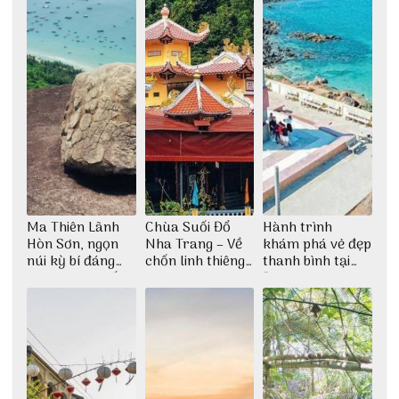
Ma Thiên Lãnh
Chùa Suối Đổ
Hành trình
Hòn Sơn, ngọn
Nha Trang – Về
khám phá vẻ đẹp
núi kỳ bí đáng
chốn linh thiêng
thanh bình tại
khám phá nhất
giữa không gian
Đảo Phú Quý
thiền định