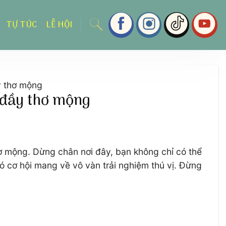
TỰ TÚC
LỄ HỘI
y thơ mộng
 đầy thơ mộng
hơ mộng. Dừng chân nơi đây, bạn không chỉ có thể
 cơ hội mang về vô vàn trải nghiệm thú vị. Đừng