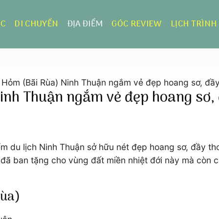
ỰC
DI CHUYỂN
ĐỊA ĐIỂM
GÓC REVIEW
LỊCH TRÌNH
 Hỏm (Bãi Rùa) Ninh Thuận ngắm vẻ đẹp hoang sơ, đầ
inh Thuận ngắm vẻ đẹp hoang sơ,
iểm du lịch Ninh Thuận sở hữu nét đẹp hoang sơ, đầy t
đã ban tặng cho vùng đất miền nhiệt đới này mà còn có
Rùa)