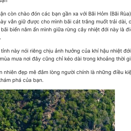
huận
 còn chào đón các bạn gần xa với Bãi Hỏm (Bãi Rùa) xi
này vẫn giữ được cho mình bãi cát trắng muốt trải dài,
y, bãi biển nằm ẩn mình giữa rừng cây nhiệt đới này là
.
ỉnh này nói riêng chịu ảnh hưởng của khí hậu nhiệt đới
ùa mưa nơi đây cũng chỉ kéo dài trong khoảng thời gia
ên nhiên đẹp mê đắm lòng người chính là những điều ki
 khám phá của bạn.