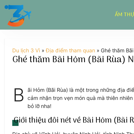
Chuyển
đến
ẨM TH
nội
dung
Du lịch 3 Vì
»
Địa điểm tham quan
»
Ghé thăm Bãi
Ghé thăm Bãi Hỏm (Bãi Rùa) N
B
ãi Hỏm (Bãi Rùa) là một trong những địa đ
cảm nhận trọn vẹn món quà mà thiên nhiên 
bỏ lỡ nha!
Giới thiệu đôi nét về Bãi Hỏm (Bãi 