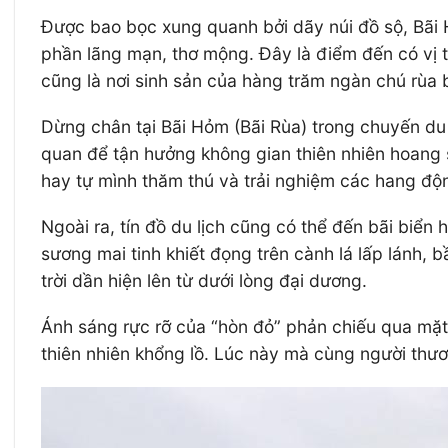
Được bao bọc xung quanh bởi dãy núi đồ sộ, Bãi 
phần lãng mạn, thơ mộng. Đây là điểm đến có vị 
cũng là nơi sinh sản của hàng trăm ngàn chú rùa
Dừng chân tại Bãi Hỏm (Bãi Rùa) trong chuyến du l
quan để tận hưởng không gian thiên nhiên hoang 
hay tự mình thăm thú và trải nghiệm các hang độn
Ngoài ra, tín đồ du lịch cũng có thể đến bãi biể
sương mai tinh khiết đọng trên cành lá lấp lánh,
trời dần hiện lên từ dưới lòng đại dương.
Ánh sáng rực rỡ của “hòn đỏ” phản chiếu qua mặt 
thiên nhiên khổng lồ. Lúc này mà cùng người thươn