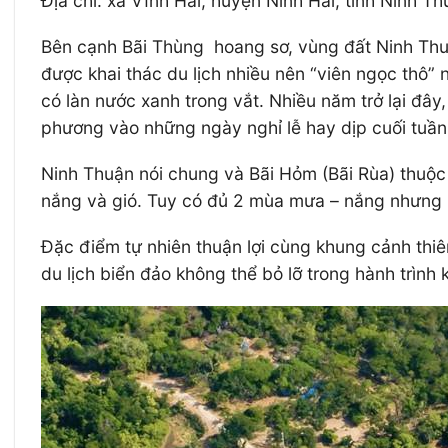
Địa chỉ: xã Vĩnh Hải, huyện Ninh Hải, tỉnh Ninh T
Bên cạnh Bãi Thùng hoang sơ, vùng đất Ninh Thuận
được khai thác du lịch nhiều nên “viên ngọc thô” 
có làn nước xanh trong vắt. Nhiều năm trở lại đâ
phương vào những ngày nghỉ lễ hay dịp cuối tuần
Ninh Thuận nói chung và Bãi Hỏm (Bãi Rùa) thuộc t
nắng và gió. Tuy có đủ 2 mùa mưa – nắng nhưng m
Đặc điểm tự nhiên thuận lợi cùng khung cảnh thi
du lịch biển đảo không thể bỏ lỡ trong hành trình