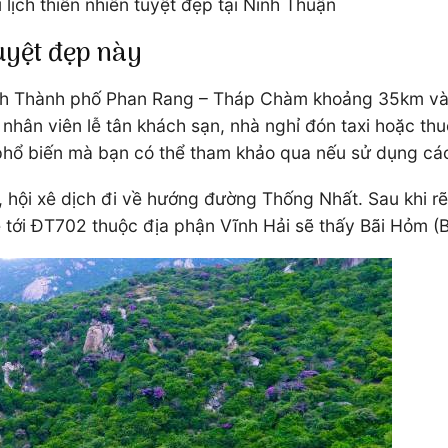
lịch thiên nhiên tuyệt đẹp tại Ninh Thuận
tuyệt đẹp này
í cách Thành phố Phan Rang – Tháp Chàm khoảng 35km v
hờ nhân viên lễ tân khách sạn, nhà nghỉ đón taxi hoặc t
g phổ biến mà bạn có thể tham khảo qua nếu sử dụng cá
, hội xê dịch đi về hướng đường Thống Nhất. Sau khi r
 tới ĐT702 thuộc địa phận Vĩnh Hải sẽ thấy Bãi Hỏm (