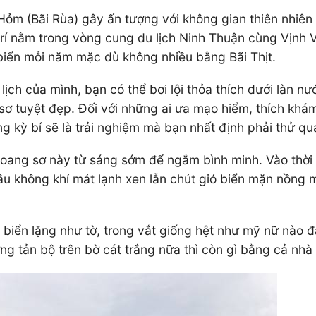
Hỏm (Bãi Rùa) gây ấn tượng với không gian thiên nhiê
trí nằm trong vòng cung du lịch Ninh Thuận cùng Vịnh 
 biển mỗi năm mặc dù không nhiều bằng Bãi Thịt.
ịch của mình, bạn có thể bơi lội thỏa thích dưới làn n
sơ tuyệt đẹp. Đối với những ai ưa mạo hiểm, thích kh
g kỳ bí sẽ là trải nghiệm mà bạn nhất định phải thử qu
n hoang sơ này từ sáng sớm để ngắm bình minh. Vào thời
 bầu không khí mát lạnh xen lẫn chút gió biển mặn nồn
biển lặng như tờ, trong vắt giống hệt như mỹ nữ nào đ
g tản bộ trên bờ cát trắng nữa thì còn gì bằng cả nhà 