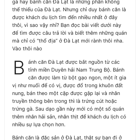
gà hay bánh căn Đà Lạt là những phần không
thể thiếu của Đà Lạt. Nhưng chỉ duy bánh căn là
được khách du lịch tìm đến nhiều nhất ở đây
thôi, vì sao vậy nhỉ? Bạn đọc bài viết dưới này
để tìm được câu trả lời và biết thêm những quán
mà chỉ có “thổ địa” ở Đà Lạt mới rành thôi nha.
Vào thôi nào
B
ánh căn Đà Lạt được bắt nguồn từ các
tỉnh miền Duyên hải Nam Trung Bộ. Bánh
căn được làm từ bột gạo ngon, một ít gia
vị như muối để có vị, được đổ trong khuôn đất
nung, bán theo một cặp được gập lại và nhân
truyền thông bên trong thì là trứng cút hoặc
trứng gà. Sau dạo gần này mới có một số quán
thêm nhân hải sản, nhân thịt để khách du lịch có
nhiều sự lựa chọn hơn.
Bánh căn là đặc sản ở Đà Lạt, thật sự bạn đi ở