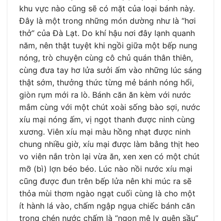
khu vực nào cũng sẽ có mặt của loại bánh này.
Đây là một trong những món dường như là “hơi
thở” của Đà Lạt. Do khí hậu nơi đây lạnh quanh
năm, nên thật tuyệt khi ngồi giữa một bếp nung
nóng, trò chuyện cùng cô chủ quán thân thiên,
cùng đưa tay hơ lửa sưởi ấm vào những lúc sáng
thật sớm, thưởng thức từng mẻ bánh nóng hổi,
giòn rụm mới ra lò. Bánh căn ăn kèm với nước
mắm cùng với một chút xoài sống bào sợi, nước
xíu mại nóng ấm, vị ngọt thanh được ninh cùng
xương. Viên xíu mại màu hồng nhạt được ninh
chung nhiều giờ, xíu mại được làm bằng thịt heo
vo viên nắn tròn lại vừa ăn, xen xen có một chút
mỡ (bì) lợn béo béo. Lúc nào nồi nước xíu mại
cũng được đun trên bếp lửa nên khi múc ra sẽ
thỏa mùi thơm ngào ngạt cuối cùng là cho một
ít hành lá vào, chấm ngập ngụa chiếc bánh căn
trong chén nước chấm là “ngon mê ly quên sầu”