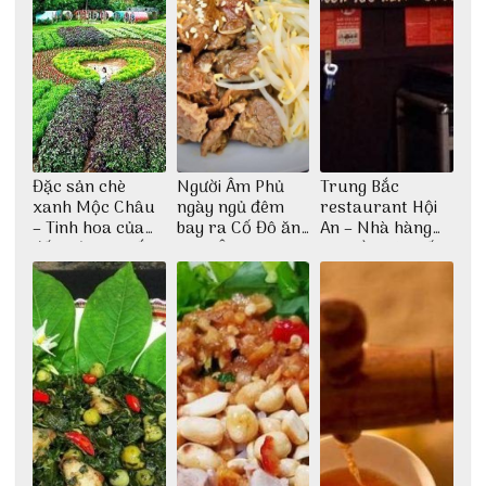
Đặc sản chè
Người Âm Phủ
Trung Bắc
xanh Mộc Châu
ngày ngủ đêm
restaurant Hội
– Tinh hoa của
bay ra Cố Đô ăn
An – Nhà hàng
đất trời Tây Bắc
Cơm Âm Phủ
cao lầu có thiết
Huế
kế vô cùng ấn
tượng giữa lòng
phố Hội