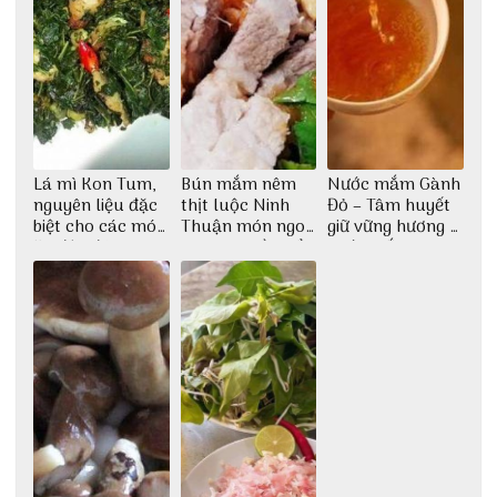
Lá mì Kon Tum,
Bún mắm nêm
Nước mắm Gành
nguyên liệu đặc
thịt luộc Ninh
Đỏ – Tâm huyết
biệt cho các món
Thuận món ngon
giữ vững hương vị
ăn độc đáo
dân dã miền biển
nước mắm sau
bao đời