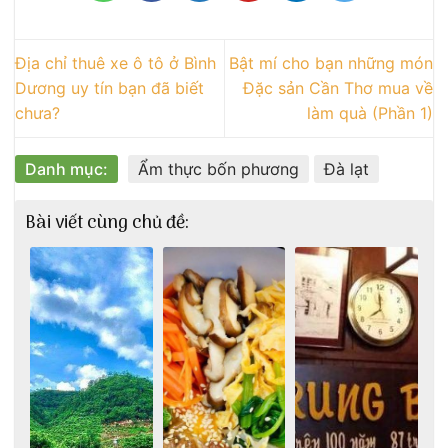
Địa chỉ thuê xe ô tô ở Bình
Bật mí cho bạn những món
Dương uy tín bạn đã biết
Đặc sản Cần Thơ mua về
chưa?
làm quà (Phần 1)
Danh mục:
Ẩm thực bốn phương
Đà lạt
Bài viết cùng chủ đề: