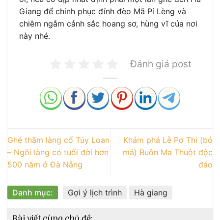
Giang để chinh phục đỉnh đèo Mã Pí Lèng và
chiêm ngắm cảnh sắc hoang sơ, hùng vĩ của nơi
này nhé.
Đánh giá post
Ghé thăm làng cổ Túy Loan
Khám phá Lễ Pơ Thi (bỏ
– Ngôi làng có tuổi đời hơn
mả) Buôn Ma Thuột độc
500 năm ở Đà Nẵng
đáo
Danh mục:
Gợi ý lịch trình
Hà giang
Bài viết cùng chủ đề: