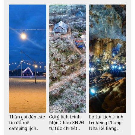
Châu 2N1Đ cực
1 ngày
ngày hè
chi tiết
Thân gửi đến các
Gợi ý lịch trình
Bỏ túi Lịch trình
tín đồ mê
Mộc Châu 3N2Đ
trekking Phong
camping lịch
tự túc chi tiết
Nha Kẻ Bàng
trình cắm trại
nhất
3N2Đ cực chi tiết