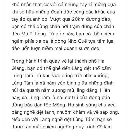
khó nhằn thật sự với cả những tay lái cứng cựa
khi sở hữu những đoạn dốc cùng các khúc cua
tay áo quanh co. Vượt qua 20km đường đèo,
bạn có thể dừng chân nơi trạm dừng của chân
đèo Mã Pí Lèng. Từ góc này, bạn có thể chiêm
ngắm phía xa xa là dòng Nho Quế tựa tấm lụa
đào uốn lượn mềm mại quanh sườn đèo.
Trong hành trình quay về lại thành phố Hà
Giang, bạn có thể ghé đến Làng dệt thổ cẩm
Lùng Tám. Từ khu vực cổng trời nhìn xuống,
Lùng Tám là xã nằm yên bình giữa những đỉnh
núi đá quanh năm sương mù lãng đãng. Hiện
nay, xã Lùng Tám là nơi cư trú của đông đảo
đồng bào dân tộc Mông. Họ sinh sống chủ yếu
bằng nghề dệt lanh, nhuộm chàm và vẽ sáp ong.
Nếu đến với Làng nghề dệt Lùng Tám, bạn sẽ
được tận mắt chiêm ngưỡng quy trình để làm