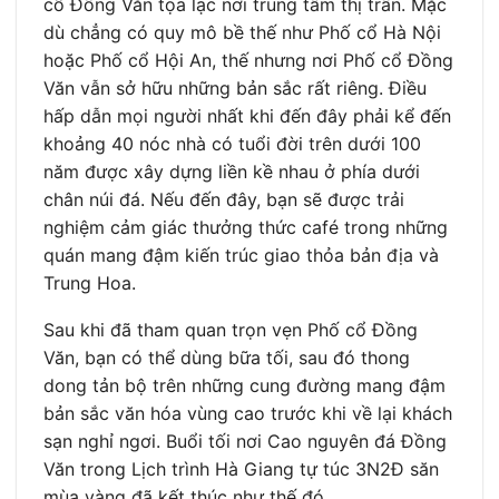
cổ Đồng Văn tọa lạc nơi trung tâm thị trấn. Mặc
dù chẳng có quy mô bề thế như Phố cổ Hà Nội
hoặc Phố cổ Hội An, thế nhưng nơi Phố cổ Đồng
Văn vẫn sở hữu những bản sắc rất riêng. Điều
hấp dẫn mọi người nhất khi đến đây phải kể đến
khoảng 40 nóc nhà có tuổi đời trên dưới 100
năm được xây dựng liền kề nhau ở phía dưới
chân núi đá. Nếu đến đây, bạn sẽ được trải
nghiệm cảm giác thưởng thức café trong những
quán mang đậm kiến trúc giao thỏa bản địa và
Trung Hoa.
Sau khi đã tham quan trọn vẹn Phố cổ Đồng
Văn, bạn có thể dùng bữa tối, sau đó thong
dong tản bộ trên những cung đường mang đậm
bản sắc văn hóa vùng cao trước khi về lại khách
sạn nghỉ ngơi. Buổi tối nơi Cao nguyên đá Đồng
Văn trong Lịch trình Hà Giang tự túc 3N2Đ săn
mùa vàng đã kết thúc như thế đó.