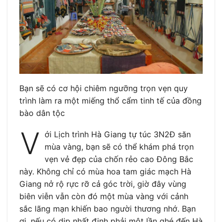
Bạn sẽ có cơ hội chiêm ngưỡng trọn vẹn quy
trình làm ra một miếng thổ cẩm tinh tế của đồng
bào dân tộc
V
ới Lịch trình Hà Giang tự túc 3N2Đ săn
mùa vàng, bạn sẽ có thể khám phá trọn
vẹn vẻ đẹp của chốn rẻo cao Đông Bắc
này. Không chỉ có mùa hoa tam giác mạch Hà
Giang nở rộ rực rỡ cả góc trời, giờ đây vùng
biên viễn vẫn còn đó một mùa vàng với cảnh
sắc lãng mạn khiến bao người thương nhớ. Bạn
ơi, nếu có dịp nhất định phải một lần ghé đến Hà