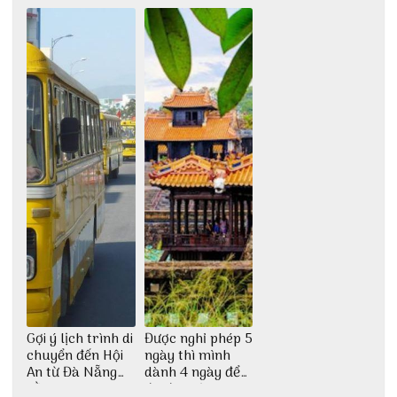
Huế tự túc 2N1Đ
từ 3vi.vn
chi tiết nhất
Gợi ý lịch trình di
Được nghỉ phép 5
chuyển đến Hội
ngày thì mình
An từ Đà Nẵng
dành 4 ngày để
bằng xe bus
đu đưa Lịch