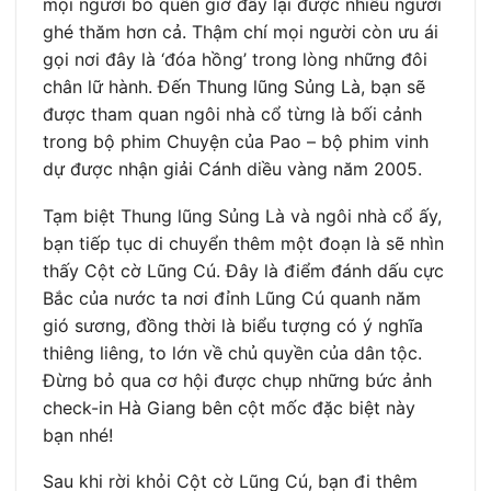
mọi người bỏ quên giờ đây lại được nhiều người
ghé thăm hơn cả. Thậm chí mọi người còn ưu ái
gọi nơi đây là ‘đóa hồng’ trong lòng những đôi
chân lữ hành. Đến Thung lũng Sủng Là, bạn sẽ
được tham quan ngôi nhà cổ từng là bối cảnh
trong bộ phim Chuyện của Pao – bộ phim vinh
dự được nhận giải Cánh diều vàng năm 2005.
Tạm biệt Thung lũng Sủng Là và ngôi nhà cổ ấy,
bạn tiếp tục di chuyển thêm một đoạn là sẽ nhìn
thấy Cột cờ Lũng Cú. Đây là điểm đánh dấu cực
Bắc của nước ta nơi đỉnh Lũng Cú quanh năm
gió sương, đồng thời là biểu tượng có ý nghĩa
thiêng liêng, to lớn về chủ quyền của dân tộc.
Đừng bỏ qua cơ hội được chụp những bức ảnh
check-in Hà Giang bên cột mốc đặc biệt này
bạn nhé!
Sau khi rời khỏi Cột cờ Lũng Cú, bạn đi thêm