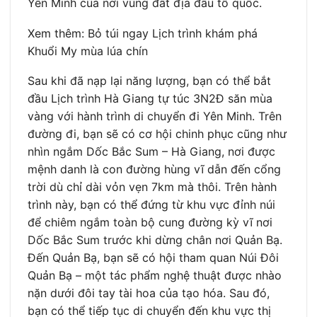
Yên Minh của nơi vùng đất địa đầu tổ quốc.
Xem thêm: Bỏ túi ngay Lịch trình khám phá
Khuổi My mùa lúa chín
Sau khi đã nạp lại năng lượng, bạn có thể bắt
đầu Lịch trình Hà Giang tự túc 3N2Đ săn mùa
vàng với hành trình di chuyển đi Yên Minh. Trên
đường đi, bạn sẽ có cơ hội chinh phục cũng như
nhìn ngắm Dốc Bắc Sum – Hà Giang, nơi được
mệnh danh là con đường hùng vĩ dẫn đến cổng
trời dù chỉ dài vỏn vẹn 7km mà thôi. Trên hành
trình này, bạn có thể đứng từ khu vực đỉnh núi
để chiêm ngắm toàn bộ cung đường kỳ vĩ nơi
Dốc Bắc Sum trước khi dừng chân nơi Quản Bạ.
Đến Quản Bạ, bạn sẽ có hội tham quan Núi Đôi
Quản Bạ – một tác phẩm nghệ thuật được nhào
nặn dưới đôi tay tài hoa của tạo hóa. Sau đó,
bạn có thể tiếp tục di chuyển đến khu vực thị