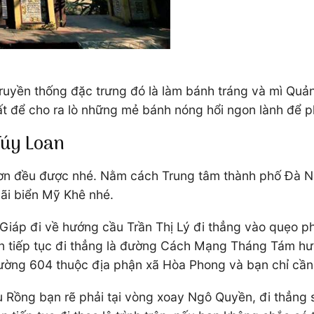
ruyền thống đặc trưng đó là làm bánh tráng và mì Quả
uất để cho ra lò những mẻ bánh nóng hổi ngon lành để
Túy Loan
Sơn đều được nhé. Nằm cách Trung tâm thành phố Đà 
bãi biển Mỹ Khê nhé.
Giáp đi về hướng cầu Trần Thị Lý đi thẳng vào quẹo p
Bạn tiếp tục đi thẳng là đường Cách Mạng Tháng Tám hư
ờng 604 thuộc địa phận xã Hòa Phong và bạn chỉ cần 
u Rồng bạn rẽ phải tại vòng xoay Ngô Quyền, đi thẳng 