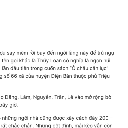
ượu say mèm rồi bay đến ngôi làng này để trú ngụ
 tên gọi khác là Thúy Loan có nghĩa là ngọn núi
 lần đầu tiên trong cuốn sách “Ô châu cận lục”
g số 66 xã của huyện Điện Bàn thuộc phủ Triệu
 họ Đăng, Lâm, Nguyễn, Trần, Lê vào mở rộng bờ
bây giờ.
có những ngôi nhà cũng được xây cách đây 200 –
 rất chắc chắn. Những cột đình, mái kèo vẫn còn