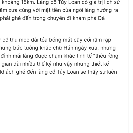
hoảng 15km. Làng cổ Túy Loan có giá trị lịch sử
năm xưa cùng với mặt tiền của ngôi làng hướng ra
 phải ghé đến trong chuyến đi khám phá Đà
 cổ thụ mọc dài tỏa bóng mát cây cối rậm rạp
 những bức tường khắc chữ Hán ngày xưa, những
đình mái làng được chạm khắc tinh tế “thêu rồng
 gian dài nhiều thế kỷ như vậy những thiết kế
khách ghé đến làng cổ Túy Loan sẽ thấy sự kiên