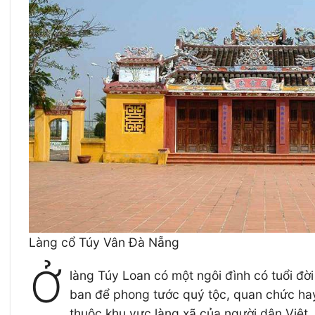
Làng cổ Túy Vân Đà Nẵng
Ở
làng Túy Loan có một ngôi đình có tuổi đ
ban để phong tước quý tộc, quan chức hay
thuộc khu vực làng xã của người dân Việt. 