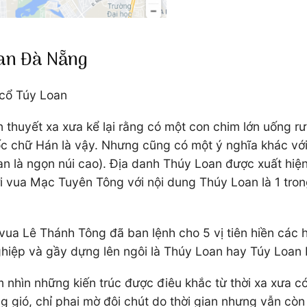
oan Đà Nẵng
 cổ Túy Loan
n thuyết xa xưa kể lại rằng có một con chim lớn uống r
gốc chữ Hán là vậy. Nhưng cũng có một ý nghĩa khác với
n là ngọn núi cao). Địa danh Thúy Loan được xuất hiện
 vua Mạc Tuyên Tông với nội dung Thúy Loan là 1 tron
vua Lê Thánh Tông đã ban lệnh cho 5 vị tiên hiền các
ghiệp và gầy dựng lên ngôi là Thúy Loan hay Túy Loan 
 nhìn những kiến trúc được điêu khắc từ thời xa xưa 
 gió, chỉ phai mờ đôi chút do thời gian nhưng vẫn còn