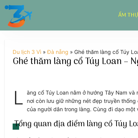
Chuyển
đến
ẨM TH
nội
dung
Du lịch 3 Vì
»
Đà nẵng
»
Ghé thăm làng cổ Túy Lo
Ghé thăm làng cổ Túy Loan – N
L
àng cổ Túy Loan nằm ở hướng Tây Nam và nằ
nơi còn lưu giữ những nét đẹp truyền thống c
của người dân trong làng. Cùng đi dạo một 
Tổng quan địa điểm làng cổ Túy L