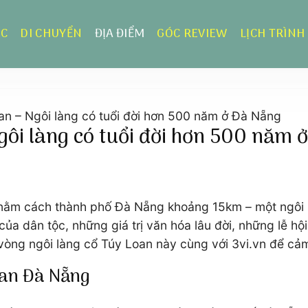
ỰC
DI CHUYỂN
ĐỊA ĐIỂM
GÓC REVIEW
LỊCH TRÌNH
an – Ngôi làng có tuổi đời hơn 500 năm ở Đà Nẵng
gôi làng có tuổi đời hơn 500 năm 
m cách thành phố Đà Nẵng khoảng 15km – một ngôi làn
ủa dân tộc, những giá trị văn hóa lâu đời, những lễ hội 
vòng ngôi làng cổ Túy Loan này cùng với 3vi.vn để cả
oan Đà Nẵng