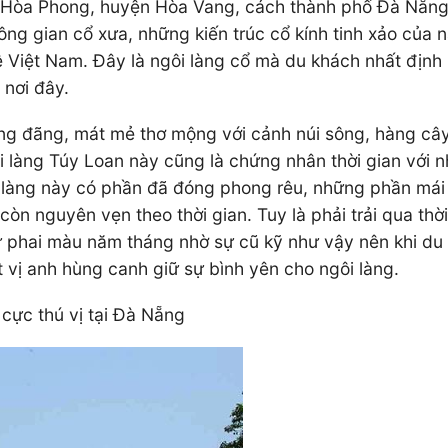
 Hòa Phong, huyện Hòa Vang, cách thành phố Đà Nẵng k
g gian cổ xưa, những kiến trúc cổ kính tinh xảo của 
 Việt Nam. Đây là ngôi làng cổ mà du khách nhất định
 nơi đây.
g đãng, mát mẻ thơ mộng với cảnh núi sông, hàng cây
 làng Túy Loan này cũng là chứng nhân thời gian với
i làng này có phần đã đóng phong rêu, những phần mái 
n nguyên vẹn theo thời gian. Tuy là phải trải qua thời
 phai màu năm tháng nhờ sự cũ kỹ như vậy nên khi du 
vị anh hùng canh giữ sự bình yên cho ngôi làng.
ực thú vị tại Đà Nẵng