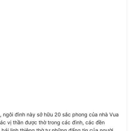
n, ngôi đình này sở hữu 20 sắc phong của nhà Vua
c vị thần được thờ trong các đình, các đền
bái linh thiêng thờ tự những đấng tin của người