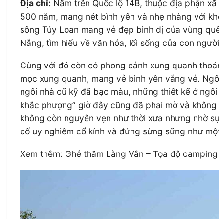
Địa chỉ:
Nằm trên Quốc lộ 14B, thuộc địa phận xã
500 năm, mang nét bình yên và nhẹ nhàng với khôn
sông Túy Loan mang vẻ đẹp bình dị của vùng quê
Nẵng, tìm hiểu về văn hóa, lối sống của con người
Cùng với đó còn có phong cảnh xung quanh thoán
mọc xung quanh, mang vẻ bình yên vắng vẻ. Ngôi
ngôi nhà cũ kỹ đã bạc màu, những thiết kế ở ngô
khắc phượng” giờ đây cũng đã phai mờ và không cò
không còn nguyên vẹn như thời xưa nhưng nhờ sự
cố uy nghiêm cổ kính và đứng sừng sững như một 
Xem thêm: Ghé thăm Làng Vân – Tọa độ camping c