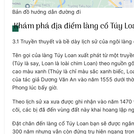
Bản đồ hướng dẫn đường đi
Khám phá địa điểm làng cổ Túy L
3.1 Truyền thuyết và bề dày lịch sử của ngôi làng
Tên gọi của làng Túy Loan xuất phát từ một truyề
(Túy là say, Loan là loài chim Loan) theo nguồn 
cao màu xanh (Thúy là chỉ màu sắc xanh biếc, Loa
của tác giả Dương Văn An vào năm 1555 dưới thời
Phong lúc bấy giờ.
Theo lịch sử xa xưa được ghi nhận vào năm 1470 
cõi, các bị đã đến vùng đất này khai hoang lập n
Đặt chân đến làng cổ Túy Loan bạn sẽ được ngắm
300 năm nhưng vẫn còn đứng trụ hiên ngang trong