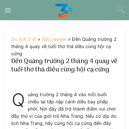
Chuyển
đến
nội
dung
Du lịch 3 Vì
»
Góc review
»
Đến Quảng trường 2
tháng 4 quay về tuổi thơ thả diều cùng hội cạ
cứng
Đến Quảng trường 2 tháng 4 quay về
tuổi thơ thả diều cùng hội cạ cứng
Q
uảng trường 2 tháng 4 vào mỗi buổi
chiều lại tấp nập cánh diều bay phấp
phới. Nơi đây đã trở thành điểm vui chơi
đầy thú vị của giới trẻ Nha Trang. Nếu có dịp du
lịch Nha Trang, hãy cùng hội cạ cứng đến đây