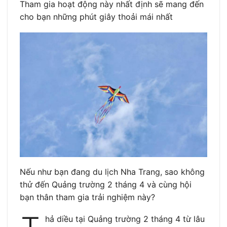
Tham gia hoạt động này nhất định sẽ mang đến
cho bạn những phút giây thoải mái nhất
Nếu như bạn đang du lịch Nha Trang, sao không
thử đến Quảng trường 2 tháng 4 và cùng hội
bạn thân tham gia trải nghiệm này?
hả diều tại Quảng trường 2 tháng 4 từ lâu