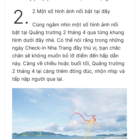
2.
2 Một số hình ảnh nổi bật tại đây
Cùng ngắm nhìn một số hình ảnh nổi
bật tại Quảng trường 2 tháng 4 qua từng khung
hình dưới đây nhé. Có thể nói rằng trong những
ngày Check-in Nha Trang đầy thú vị, bạn chắc
chắn sẽ không muốn bỏ lỡ điểm đến hấp dẫn
này. Càng về chiều hoặc buổi tối, Quảng trường
2 tháng 4 lại càng thêm đông đúc, nhộn nhịp và
tấp nập người qua lại.