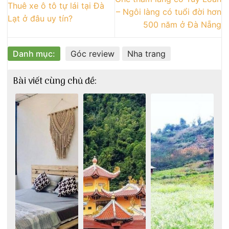
Thuê xe ô tô tự lái tại Đà
– Ngôi làng có tuổi đời hơn
Lạt ở đâu uy tín?
500 năm ở Đà Nẵng
Danh mục:
Góc review
Nha trang
Bài viết cùng chủ đề: