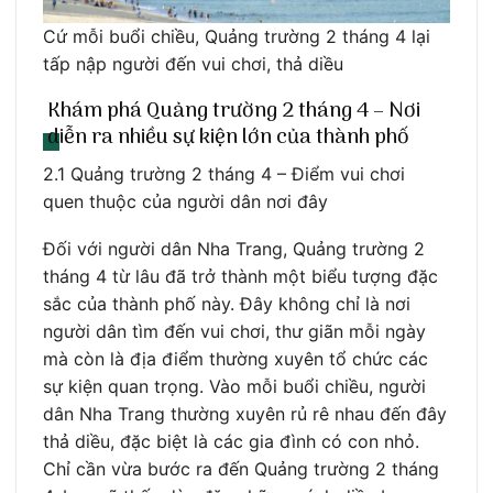
Cứ mỗi buổi chiều, Quảng trường 2 tháng 4 lại
tấp nập người đến vui chơi, thả diều
Khám phá Quảng trường 2 tháng 4 – Nơi
diễn ra nhiều sự kiện lớn của thành phố
2.1 Quảng trường 2 tháng 4 – Điểm vui chơi
quen thuộc của người dân nơi đây
Đối với người dân Nha Trang, Quảng trường 2
tháng 4 từ lâu đã trở thành một biểu tượng đặc
sắc của thành phố này. Đây không chỉ là nơi
người dân tìm đến vui chơi, thư giãn mỗi ngày
mà còn là địa điểm thường xuyên tổ chức các
sự kiện quan trọng. Vào mỗi buổi chiều, người
dân Nha Trang thường xuyên rủ rê nhau đến đây
thả diều, đặc biệt là các gia đình có con nhỏ.
Chỉ cần vừa bước ra đến Quảng trường 2 tháng