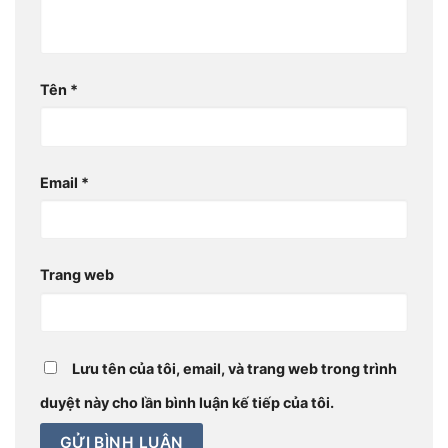
Tên
*
Email
*
Trang web
Lưu tên của tôi, email, và trang web trong trình
duyệt này cho lần bình luận kế tiếp của tôi.