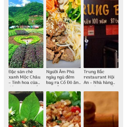
Đặc sản chè
Người Âm Phủ
Trung Bắc
xanh Mộc Châu
ngày ngủ đêm
restaurant Hội
– Tinh hoa của
bay ra Cố Đô ăn
An – Nhà hàng
đất trời Tây Bắc
Cơm Âm Phủ
cao lầu có thiết
Huế
kế vô cùng ấn
tượng giữa lòng
phố Hội