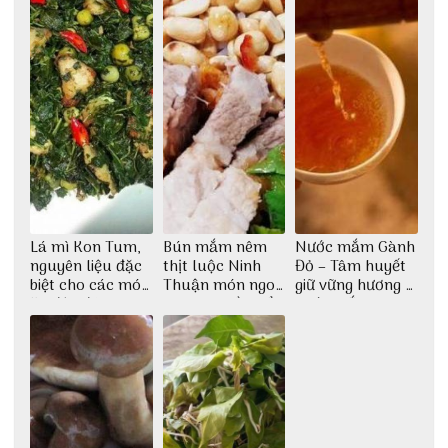
Lá mì Kon Tum,
Bún mắm nêm
Nước mắm Gành
nguyên liệu đặc
thịt luộc Ninh
Đỏ – Tâm huyết
biệt cho các món
Thuận món ngon
giữ vững hương vị
ăn độc đáo
dân dã miền biển
nước mắm sau
bao đời