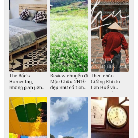
The Bấc’s
Review chuyến đi
Theo chân
Homestay,
Mộc Châu 2N1Đ
Cường Khỉ du
không gian yên
đẹp như cổ tích
lịch Huế và
bình tại Hòn Sơn
cùng nhóm bạn
check-in đúng
Thu Hà
những góc chụp
đẹp