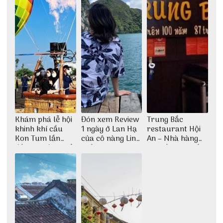
Khám phá lễ hội
Đón xem Review
Trung Bắc
khinh khí cầu
1 ngày ở Lan Hạ
restaurant Hội
Kon Tum lần
của cô nàng Linh
An – Nhà hàng
đầu tiên được tổ
Trần
cao lầu có thiết
chức
kế vô cùng ấn
tượng giữa lòng
phố Hội