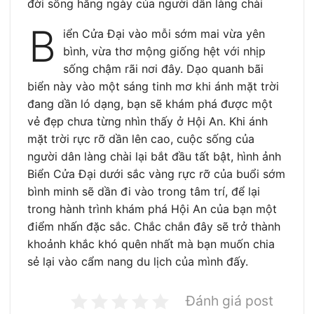
đời sống hằng ngày của người dân làng chài
B
iển Cửa Đại vào mỗi sớm mai vừa yên
bình, vừa thơ mộng giống hệt với nhịp
sống chậm rãi nơi đây. Dạo quanh bãi
biển này vào một sáng tinh mơ khi ánh mặt trời
đang dần ló dạng, bạn sẽ khám phá được một
vẻ đẹp chưa từng nhìn thấy ở Hội An. Khi ánh
mặt trời rực rỡ dần lên cao, cuộc sống của
người dân làng chài lại bắt đầu tất bật, hình ảnh
Biển Cửa Đại dưới sắc vàng rực rỡ của buổi sớm
bình minh sẽ dần đi vào trong tâm trí, để lại
trong hành trình khám phá Hội An của bạn một
điểm nhấn đặc sắc. Chắc chắn đây sẽ trở thành
khoảnh khắc khó quên nhất mà bạn muốn chia
sẻ lại vào cẩm nang du lịch của mình đấy.
Đánh giá post