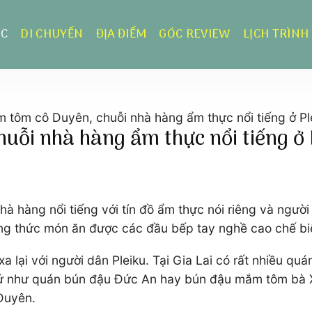
ỰC
DI CHUYỂN
ĐỊA ĐIỂM
GÓC REVIEW
LỊCH TRÌNH
 tôm cô Duyên, chuỗi nhà hàng ẩm thực nổi tiếng ở Pl
ỗi nhà hàng ẩm thực nổi tiếng ở 
hàng nổi tiếng với tín đồ ẩm thực nói riêng và người d
ng thức món ăn được các đầu bếp tay nghề cao chế bi
lại với người dân Pleiku. Tại Gia Lai có rất nhiều quá
ử như quán bún đậu Đức An hay bún đậu mắm tôm bà Xí
Duyên.