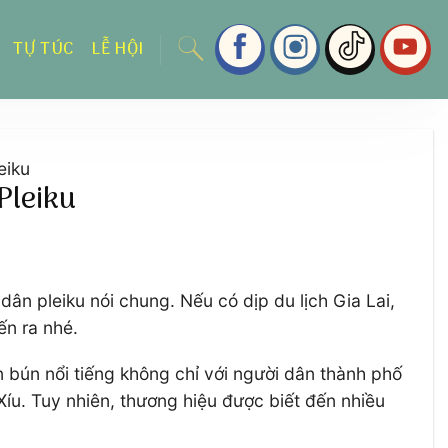
TỰ TÚC
LỄ HỘI
eiku
Pleiku
ân pleiku nói chung. Nếu có dịp du lịch Gia Lai,
ến ra nhé.
n bún nổi tiếng không chỉ với người dân thành phố
u. Tuy nhiên, thương hiệu được biết đến nhiều