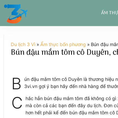
Chuyển
đến
ẨM TH
nội
dung
Du lịch 3 Vì
»
Ẩm thực bốn phương
»
Bún đậu mắm
Bún đậu mắm tôm cô Duyên, chu
B
ún đậu mắm tôm cô Duyên là thương hiệu nhà 
3vi.vn gợi ý bạn hãy đến nhà hàng để thưở
C
hắc hẳn bún đậu mắm tôm đã không có gì xa 
mà còn cả các bạn đến đây du lịch. Đơn c
hơn hết phải kể đến bún đậu mắm tôm cô 