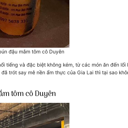
 bún đậu mắm tôm cô Duyên
nổi tiếng và đặc biệt không kém, từ các món ăn đến lố
ã trót say mê nền ẩm thực của Gia Lai thì tại sao kh
mắm tôm cô Duyên