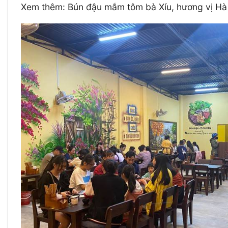
Xem thêm: Bún đậu mắm tôm bà Xíu, hương vị Hà 