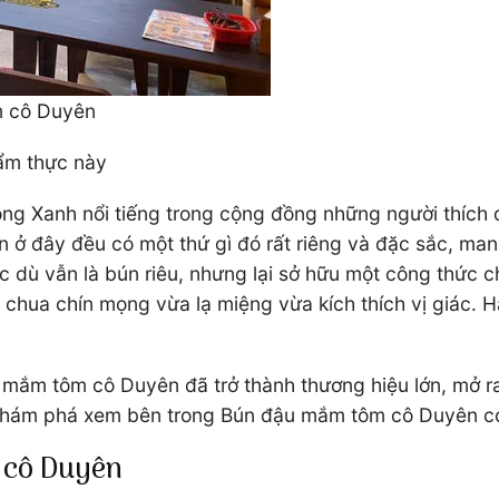
m cô Duyên
 ẩm thực này
g Xanh nổi tiếng trong cộng đồng những người thích d
 ở đây đều có một thứ gì đó rất riêng và đặc sắc, ma
 dù vẫn là bún riêu, nhưng lại sở hữu một công thức ch
chua chín mọng vừa lạ miệng vừa kích thích vị giác.
u mắm tôm cô Duyên đã trở thành thương hiệu lớn, mở 
n khám phá xem bên trong Bún đậu mắm tôm cô Duyên c
 cô Duyên