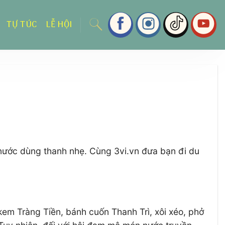
TỰ TÚC
LỄ HỘI
 nước dùng thanh nhẹ. Cùng 3vi.vn đưa bạn đi du
em Tràng Tiền, bánh cuốn Thanh Trì, xôi xéo, phở