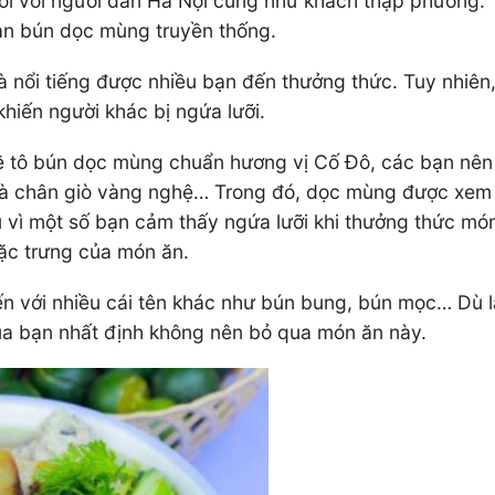
i với người dân Hà Nội cũng như khách thập phương. T
ản bún dọc mùng truyền thống.
 nổi tiếng được nhiều bạn đến thưởng thức. Tuy nhiên,
khiến người khác bị ngứa lưỡi.
về tô bún dọc mùng chuẩn hương vị Cố Đô, các bạn nên 
g và chân giò vàng nghệ… Trong đó, dọc mùng được xem 
ệu vì một số bạn cảm thấy ngứa lưỡi khi thưởng thức m
đặc trưng của món ăn.
 với nhiều cái tên khác như bún bung, bún mọc… Dù là t
ủa bạn nhất định không nên bỏ qua món ăn này.