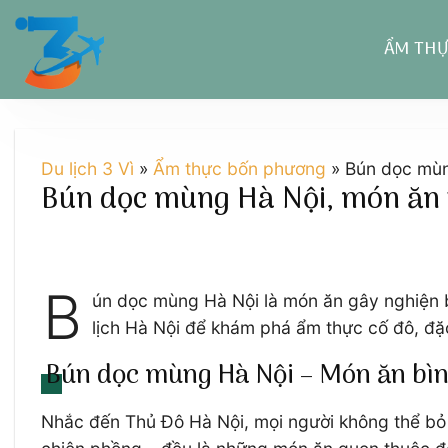
Chuyển
đến
ẨM TH
nội
dung
Du lịch 3 Vì
»
Ẩm thực bốn phương
»
Bún dọc mùn
Bún dọc mùng Hà Nội, món ăn 
B
ún dọc mùng Hà Nội là món ăn gây nghiện b
lịch Hà Nội để khám phá ẩm thực cố đô, đặ
Bún dọc mùng Hà Nội – Món ăn bình
Nhắc đến Thủ Đô Hà Nội, mọi người không thể bỏ q