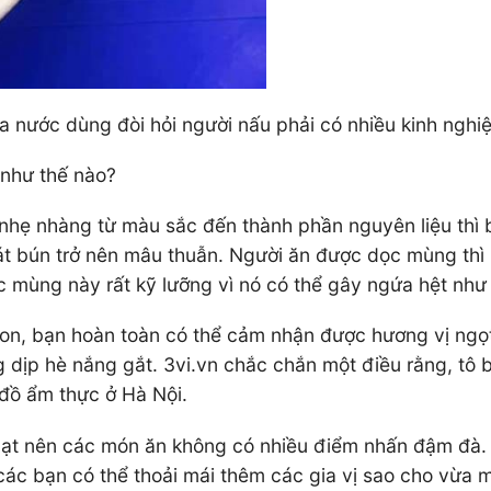
của nước dùng đòi hỏi người nấu phải có nhiều kinh ng
như thế nào?
nhẹ nhàng từ màu sắc đến thành phần nguyên liệu thì 
át bún trở nên mâu thuẫn. Người ăn được dọc mùng thì 
dọc mùng này rất kỹ lưỡng vì nó có thể gây ngứa hệt nh
n, bạn hoàn toàn có thể cảm nhận được hương vị ngọt
g dịp hè nắng gắt. 3vi.vn chắc chắn một điều rằng, t
đồ ẩm thực ở Hà Nội.
ạt nên các món ăn không có nhiều điểm nhấn đậm đà. V
ác bạn có thể thoải mái thêm các gia vị sao cho vừa m