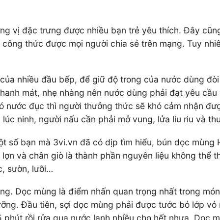
ng vị đặc trưng được nhiều bạn trẻ yêu thích. Đây cũn
 công thức được mọi người chia sẻ trên mạng. Tuy nhi
ủa nhiều đầu bếp, để giữ độ trong của nước dùng đòi 
anh mát, nhẹ nhàng nên nước dùng phải đạt yêu cầu về
 có nước đục thì người thưởng thức sẽ khó cảm nhận đ
 lúc ninh, người nấu cần phải mở vung, lửa liu riu và t
t số bạn mà 3vi.vn đã có dịp tìm hiểu, bún dọc mùng 
 lợn và chân giò là thành phần nguyên liệu không thể 
, sườn, lưỡi…
ng. Dọc mùng là điểm nhấn quan trọng nhất trong món 
ng. Đầu tiên, sợi dọc mùng phải được tước bỏ lớp vỏ mỏ
phút rồi rửa qua nước lạnh nhiều cho hết nhựa. Dọc m