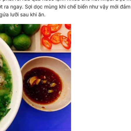
 vớt ra ngay. Sợi dọc mùng khi chế biến như vậy mới đả
ứa lưỡi sau khi ăn.