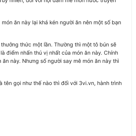
uy nhiên, đối với hội đam mê món nước truyền
 món ăn này lại khá kén người ăn nên một số bạn
thưởng thức một lần. Thường thì một tô bún sẽ
là điểm nhấn thú vị nhất của món ăn này. Chính
ón ăn này. Nhưng số người say mê món ăn này thì
ên gọi như thế nào thì đối với 3vi.vn, hành trình