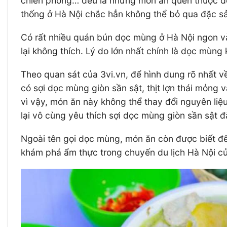
chiên phồng… đều là những món ăn quen thuộc đố
thống ở Hà Nội chắc hẳn không thể bỏ qua đặc s
Có rất nhiều quán bún dọc mùng ở Hà Nội ngon và
lại không thích. Lý do lớn nhất chính là dọc mùng 
Theo quan sát của 3vi.vn, để hình dung rõ nhất 
có sợi dọc mùng giòn sần sật, thịt lợn thái mỏn
vì vậy, món ăn này không thể thay đổi nguyên li
lại vô cùng yêu thích sợi dọc mùng giòn sần sật 
Ngoài tên gọi dọc mùng, món ăn còn được biết đến
khám phá ẩm thực trong chuyến du lịch Hà Nội c