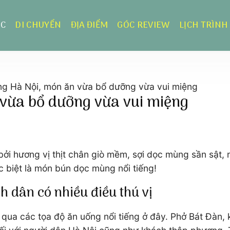
ỰC
DI CHUYỂN
ĐỊA ĐIỂM
GÓC REVIEW
LỊCH TRÌNH
g Hà Nội, món ăn vừa bổ dưỡng vừa vui miệng
vừa bổ dưỡng vừa vui miệng
ởi hương vị thịt chân giò mềm, sợi dọc mùng sần sật,
c biệt là món bún dọc mùng nổi tiếng!
 dân có nhiều điều thú vị
ua các tọa độ ăn uống nổi tiếng ở đây. Phở Bát Đàn, k