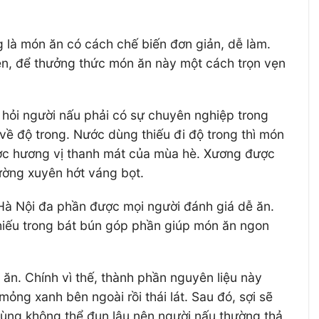
g là món ăn có cách chế biến đơn giản, dễ làm.
ên, để thưởng thức món ăn này một cách trọn vẹn
hỏi người nấu phải có sự chuyên nghiệp trong
 độ trong. Nước dùng thiếu đi độ trong thì món
ược hương vị thanh mát của mùa hè. Xương được
hường xuyên hớt váng bọt.
Hà Nội đa phần được mọi người đánh giá dễ ăn.
thiếu trong bát bún góp phần giúp món ăn ngon
ăn. Chính vì thế, thành phần nguyên liệu này
ng xanh bên ngoài rồi thái lát. Sau đó, sợi sẽ
ùng không thể đun lâu nên người nấu thường thả