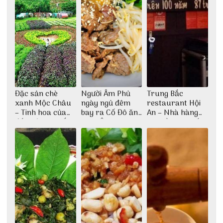
Đặc sản chè
Người Âm Phủ
Trung Bắc
xanh Mộc Châu
ngày ngủ đêm
restaurant Hội
– Tinh hoa của
bay ra Cố Đô ăn
An – Nhà hàng
đất trời Tây Bắc
Cơm Âm Phủ
cao lầu có thiết
Huế
kế vô cùng ấn
tượng giữa lòng
phố Hội