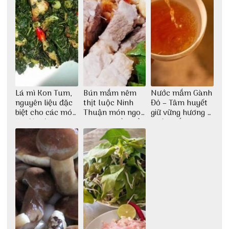
Lá mì Kon Tum,
Bún mắm nêm
Nước mắm Gành
nguyên liệu đặc
thịt luộc Ninh
Đỏ – Tâm huyết
biệt cho các món
Thuận món ngon
giữ vững hương vị
ăn độc đáo
dân dã miền biển
nước mắm sau
bao đời