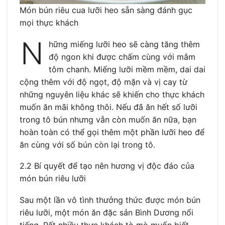
Món bún riêu cua lưỡi heo sẵn sàng đánh gục
mọi thực khách
N
hững miếng lưỡi heo sẽ càng tăng thêm
độ ngon khi được chấm cùng với mắm
tôm chanh. Miếng lưỡi mềm mềm, dai dai
cộng thêm với độ ngọt, độ mặn và vị cay từ
những nguyên liệu khác sẽ khiến cho thực khách
muốn ăn mãi không thôi. Nếu đã ăn hết số lưỡi
trong tô bún nhưng vẫn còn muốn ăn nữa, bạn
hoàn toàn có thể gọi thêm một phần lưỡi heo để
ăn cùng với số bún còn lại trong tô.
2.2 Bí quyết để tạo nên hương vị độc đáo của
món bún riêu lưỡi
Sau một lần vô tình thưởng thức được món bún
riêu lưỡi, một món ăn đặc sản Bình Dương nổi
tiếng. Rất nhiều thực khách tò mò muốn biết