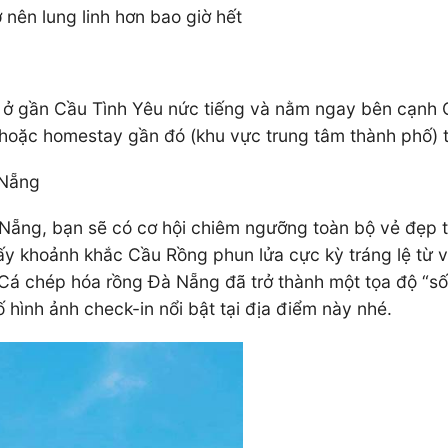
 nên lung linh hơn bao giờ hết
 ở gần Cầu Tình Yêu nức tiếng và nằm ngay bên cạnh
hoặc homestay gần đó (khu vực trung tâm thành phố) t
 Nẵng
Nẵng, bạn sẽ có cơ hội chiêm ngưỡng toàn bộ vẻ đẹp 
y khoảnh khắc Cầu Rồng phun lửa cực kỳ tráng lệ từ vị
á chép hóa rồng Đà Nẵng đã trở thành một tọa độ “sốn
hình ảnh check-in nổi bật tại địa điểm này nhé.