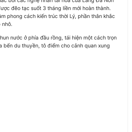
ắc bởi các nghệ nhân tài hoa của Làng Đá Non
ược đẽo tạc suốt 3 tháng liền mới hoàn thành.
 phong cách kiến trúc thời Lý, phần thân khắc
p nhô.
un nước ở phía đầu rồng, tái hiện một cách trọn
của bến du thuyền, tô điểm cho cảnh quan xung