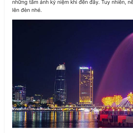
những tấm ảnh kỷ niệm khi đến đây. Tuy nhiên, nế
lên đèn nhé.