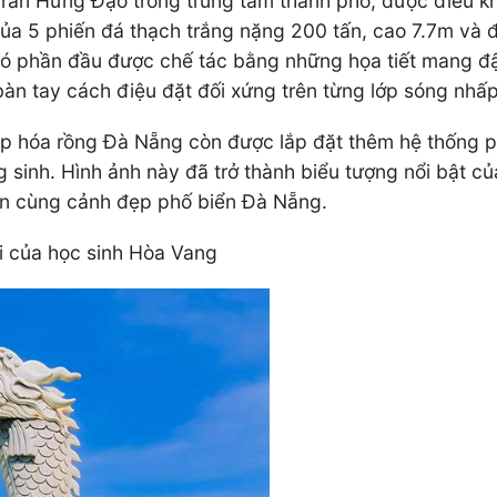
ần Hưng Đạo trong trung tâm thành phố, được điêu kh
ủa 5 phiến đá thạch trắng nặng 200 tấn, cao 7.7m và đ
 phần đầu được chế tác bằng những họa tiết mang đậm
 bàn tay cách điệu đặt đối xứng trên từng lớp sóng nhấ
p hóa rồng Đà Nẵng còn được lắp đặt thêm hệ thống ph
 sinh. Hình ảnh này đã trở thành biểu tượng nổi bật 
àn cùng cảnh đẹp phố biển Đà Nẵng.
i của học sinh Hòa Vang