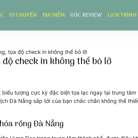
ỰC
DI CHUYỂN
ĐỊA ĐIỂM
GÓC REVIEW
LỊCH TRÌNH
, tọa độ check in không thể bỏ lỡ
độ check in không thể bỏ lỡ
biểu tượng cực kỳ đặc biệt tọa lạc ngay tại trung tâm
 lịch Đà Nẵng sắp tới của bạn chắc chắn không thể thi
p hóa rồng Đà Nẵng