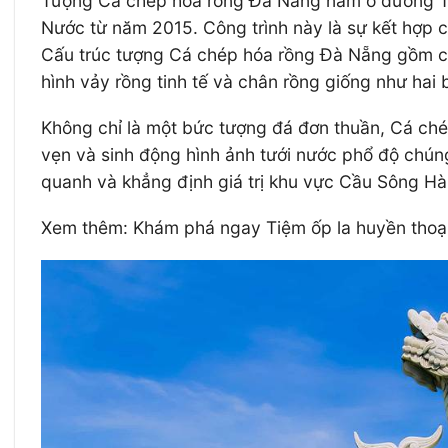
Tượng Cá chép hóa rồng Đà Nẵng nằm ở đường Tr
Nước từ năm 2015. Công trình này là sự kết hợp c
Cấu trúc tượng Cá chép hóa rồng Đà Nẵng gồm có
hình vảy rồng tinh tế và chân rồng giống như hai
Không chỉ là một bức tượng đá đơn thuần, Cá ché
vẹn và sinh động hình ảnh tưới nước phổ độ chúng
quanh và khẳng định giá trị khu vực Cầu Sông H
Xem thêm: Khám phá ngay Tiệm ốp la huyền thoạ