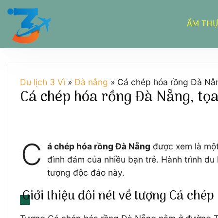
Chuyển
đến
ẨM TH
nội
dung
Du lịch 3 Vì
»
Đà nẵng
»
Cá chép hóa rồng Đà Nẵng
Cá chép hóa rồng Đà Nẵng, tọa 
C
á chép hóa rồng Đà Nẵng
được xem là một 
đình đám của nhiều bạn trẻ. Hành trình du
tượng độc đáo này.
Giới thiệu đôi nét về tượng Cá ché