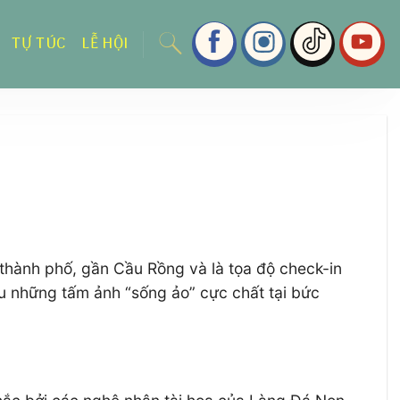
TỰ TÚC
LỄ HỘI
 thành phố, gần Cầu Rồng và là tọa độ check-in
ếu những tấm ảnh “sống ảo” cực chất tại bức