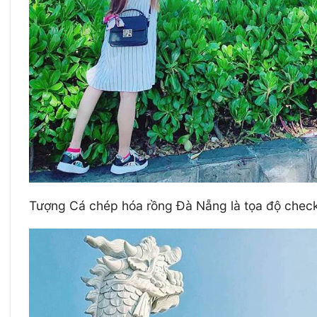
Tượng Cá chép hóa rồng Đà Nẵng là tọa độ check-