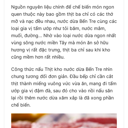
Nguồn nguyên liệu chính để chế biến món ngon
quen thuộc này bao gồm thịt ba chỉ có các thớ
mỡ và nạc đều nhau, nước dừa Bến Tre cùng các
loại gia vị tẩm ướp như tỏi băm, nước mắm,
muối, đường… Nhờ vào loại nước dừa ngon nhất
vùng sông nước miền Tây mà món ăn sở hữu
hương vị rất đặc trưng, thịt ba chỉ sau khi kho
cũng mềm hơn rất nhiều.
Công thức nấu Thịt kho nước dừa Bến Tre nhìn
chung tương đối đơn giản. Đầu bếp chỉ cần cắt
thịt thành miếng vuông vức vừa ăn, mang đi tẩm
ướp gia vị đậm đà, sau đó cho vào nồi nấu săn
lại rồi thêm nước dừa xăm xắp là đã xong phần
chế biến.