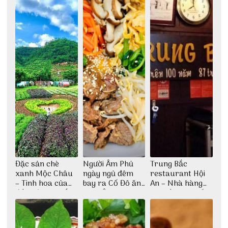
Đặc sản chè
Người Âm Phủ
Trung Bắc
xanh Mộc Châu
ngày ngủ đêm
restaurant Hội
– Tinh hoa của
bay ra Cố Đô ăn
An – Nhà hàng
đất trời Tây Bắc
Cơm Âm Phủ
cao lầu có thiết
Huế
kế vô cùng ấn
tượng giữa lòng
phố Hội