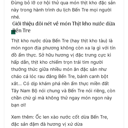
Đừng bỏ lỡ cơ hội thử qua món thịt kho đặc sản
này trong hành trình du lịch Bến Tre mọi người
nhé.
Giới thiệu đôi nét về món Thịt kho nước dừa
Bến Tre
Thịt kho nước dừa Bến Tre (hay thịt kho tàu) là
món ngon địa phương không còn xa lạ gì với tín
đồ ẩm thực. Sở hữu hương vị đặc trưng cực kì
hấp dẫn, thịt kho chiếm trọn trái tim người
thưởng thức giữa nhiều món ăn đặc sản như
cháo cá lóc rau đắng Bến Tre, bánh canh bột
xắt… Có dịp khám phá nền ẩm thực miền đất
Tây Nam Bộ nói chung và Bến Tre nói riêng, còn
chần chừ gì mà không thử ngay món ngon này
bạn ơi!
Xem thêm: Ốc len xào nước cốt dừa Bến Tre,
đặc sản đậm đà hương vị xứ dừa