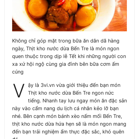
Không chỉ góp mặt trong bữa ăn dân dã hàng
ngày, Thịt kho nước dừa Bến Tre là món ngon
quen thuộc trong dịp lễ Tết khi những người con
xa xứ hội ngộ cùng gia đình bên bữa cơm ấm
cúng
V
ậy là 3vi.vn vừa giới thiệu đến bạn món
Thịt kho nước dừa Bến Tre ngon nức
tiếng. Nhanh tay lưu ngay món ăn đặc sản
này vào cẩm nang du lịch cá nhân kẻo lỡ bạn
nhé. Bên cạnh món bánh xèo nấm mối Bến Tre,
thịt kho nước dừa hứa hẹn sẽ là món ngon mang
đến bạn trải nghiệm ẩm thực đặc sắc, khó quên