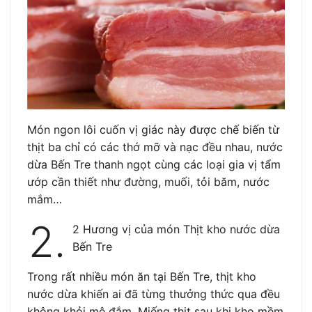
Món ngon lôi cuốn vị giác này được chế biến từ
thịt ba chỉ có các thớ mỡ và nạc đều nhau, nước
dừa Bến Tre thanh ngọt cùng các loại gia vị tẩm
ướp cần thiết như đường, muối, tỏi băm, nước
mắm…
2.
2 Hương vị của món Thịt kho nước dừa
Bến Tre
Trong rất nhiều món ăn tại Bến Tre, thịt kho
nước dừa khiến ai đã từng thưởng thức qua đều
không khỏi mê đắm. Miếng thịt sau khi kho mềm