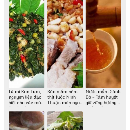
Lá mì Kon Tum,
Bún mắm nêm
Nước mắm Gành
nguyên liệu đặc
thịt luộc Ninh
Đỏ – Tâm huyết
biệt cho các món
Thuận món ngon
giữ vững hương vị
ăn độc đáo
dân dã miền biển
nước mắm sau
bao đời