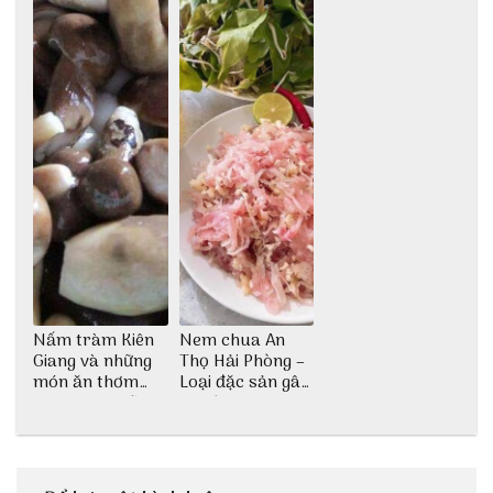
Nấm tràm Kiên
Nem chua An
Giang và những
Thọ Hải Phòng –
món ăn thơm
Loại đặc sản gây
ngon khó cưỡng
nghiện