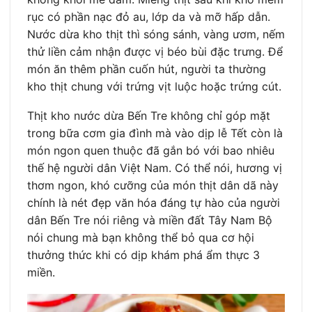
rục có phần nạc đỏ au, lớp da và mỡ hấp dẫn.
Nước dừa kho thịt thì sóng sánh, vàng ươm, nếm
thử liền cảm nhận được vị béo bùi đặc trưng. Để
món ăn thêm phần cuốn hút, người ta thường
kho thịt chung với trứng vịt luộc hoặc trứng cút.
Thịt kho nước dừa Bến Tre không chỉ góp mặt
trong bữa cơm gia đình mà vào dịp lễ Tết còn là
món ngon quen thuộc đã gắn bó với bao nhiêu
thế hệ người dân Việt Nam. Có thể nói, hương vị
thơm ngon, khó cưỡng của món thịt dân dã này
chính là nét đẹp văn hóa đáng tự hào của người
dân Bến Tre nói riêng và miền đất Tây Nam Bộ
nói chung mà bạn không thể bỏ qua cơ hội
thưởng thức khi có dịp khám phá ẩm thực 3
miền.