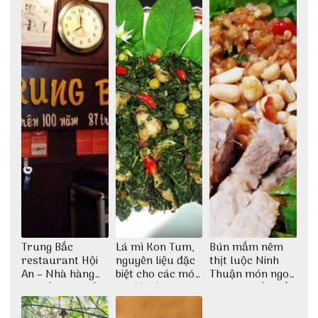
Trung Bắc
Lá mì Kon Tum,
Bún mắm nêm
restaurant Hội
nguyên liệu đặc
thịt luộc Ninh
An – Nhà hàng
biệt cho các món
Thuận món ngon
cao lầu có thiết
ăn độc đáo
dân dã miền biển
kế vô cùng ấn
tượng giữa lòng