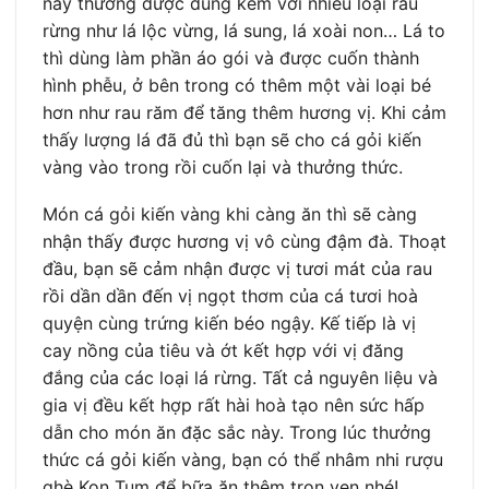
này thường được dùng kèm với nhiều loại rau
rừng như lá lộc vừng, lá sung, lá xoài non… Lá to
thì dùng làm phần áo gói và được cuốn thành
hình phễu, ở bên trong có thêm một vài loại bé
hơn như rau răm để tăng thêm hương vị. Khi cảm
thấy lượng lá đã đủ thì bạn sẽ cho cá gỏi kiến
vàng vào trong rồi cuốn lại và thưởng thức.
Món cá gỏi kiến vàng khi càng ăn thì sẽ càng
nhận thấy được hương vị vô cùng đậm đà. Thoạt
đầu, bạn sẽ cảm nhận được vị tươi mát của rau
rồi dần dần đến vị ngọt thơm của cá tươi hoà
quyện cùng trứng kiến béo ngậy. Kế tiếp là vị
cay nồng của tiêu và ớt kết hợp với vị đăng
đắng của các loại lá rừng. Tất cả nguyên liệu và
gia vị đều kết hợp rất hài hoà tạo nên sức hấp
dẫn cho món ăn đặc sắc này. Trong lúc thưởng
thức cá gỏi kiến vàng, bạn có thể nhâm nhi rượu
ghè Kon Tum để bữa ăn thêm trọn vẹn nhé!