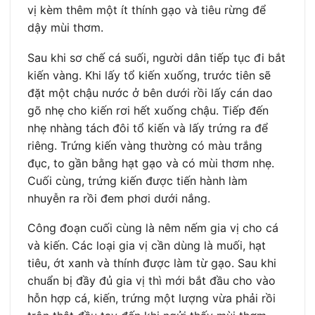
vị kèm thêm một ít thính gạo và tiêu rừng để
dậy mùi thơm.
Sau khi sơ chế cá suối, người dân tiếp tục đi bắt
kiến vàng. Khi lấy tổ kiến xuống, trước tiên sẽ
đặt một chậu nước ở bên dưới rồi lấy cán dao
gõ nhẹ cho kiến rơi hết xuống chậu. Tiếp đến
nhẹ nhàng tách đôi tổ kiến và lấy trứng ra để
riêng. Trứng kiến vàng thường có màu trắng
đục, to gần bằng hạt gạo và có mùi thơm nhẹ.
Cuối cùng, trứng kiến được tiến hành làm
nhuyễn ra rồi đem phơi dưới nắng.
Công đoạn cuối cùng là nêm nếm gia vị cho cá
và kiến. Các loại gia vị cần dùng là muối, hạt
tiêu, ớt xanh và thính được làm từ gạo. Sau khi
chuẩn bị đầy đủ gia vị thì mới bắt đầu cho vào
hỗn hợp cá, kiến, trứng một lượng vừa phải rồi