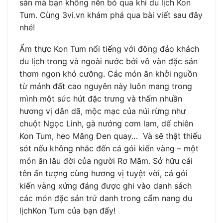
sản mà bạn không nên bỏ qua khi du lịch Kon
Tum. Cùng 3vi.vn khám phá qua bài viết sau đây
nhé!
Ẩm thực Kon Tum nổi tiếng với đông đảo khách
du lịch trong và ngoài nước bởi vô vàn đặc sản
thơm ngon khó cưỡng. Các món ăn khởi nguồn
từ mảnh đất cao nguyên này luôn mang trong
mình một sức hút đặc trưng và thấm nhuần
hương vị dân dã, mộc mạc của núi rừng như
chuột Ngọc Linh, gà nướng cơm lam, dế chiên
Kon Tum, heo Măng Đen quay… Và sẽ thật thiếu
sót nếu không nhắc đến cá gỏi kiến vàng – một
món ăn lâu đời của người Rơ Măm. Sở hữu cái
tên ấn tượng cùng hương vị tuyệt vời, cá gỏi
kiến vàng xứng đáng được ghi vào danh sách
các món đặc sản trứ danh trong cẩm nang du
lịchKon Tum của bạn đấy!