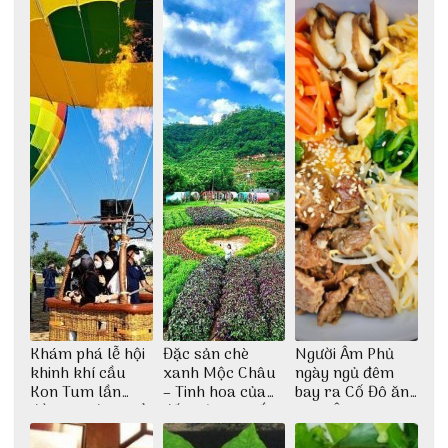
Khám phá lễ hội
Đặc sản chè
Người Âm Phủ
khinh khí cầu
xanh Mộc Châu
ngày ngủ đêm
Kon Tum lần
– Tinh hoa của
bay ra Cố Đô ăn
đầu tiên được tổ
đất trời Tây Bắc
Cơm Âm Phủ
chức
Huế