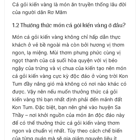
Cá gỏi kiến vàng là món ăn truyền thống lâu đời
của người dân Rơ Măm
1.2 Thưởng thức món cá gỏi kiến vàng ở đâu?
Món cá gỏi kiến vàng không chỉ hấp dẫn thực
khách ở vẻ bề ngoài mà còn bởi hương vị thơm
ngon, lạ miệng. Mùi thơm phưng phức cùng vị
ngọt thanh của cá suối hòa quyện với vị béo
ngậy của trứng và vị chua của kiến tạo nên món
cá gỏi kiến vàng cực kỳ độc đáo ở vùng trời Kon
Tum đầy nắng gió mà không có nơi nào khác có
được. Vậy nên nếu muốn thưởng thức cá gỏi
kiến vàng thì bạn nhất định phải đến mảnh đất
Kon Tum. Đặc biệt, bạn nên ghé vào huyện Sa
Thầy – nơi khởi nguồn của món ăn độc đáo này
để có thể thưởng thức cá gỏi kiến vàng thơm
ngon và chuẩn vị nhất. Tùy theo cách chế biến
của từng quán mà sẽ gia giảm nguyên liệu ít