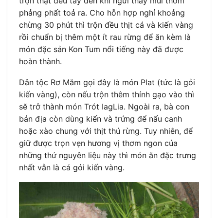
trộn thật đều tay đến khi ngửi thấy mùi thơm
phảng phất toả ra. Cho hỗn hợp nghỉ khoảng
chừng 30 phút thì trộn đều thịt cá và kiến vàng
rồi chuẩn bị thêm một ít rau rừng để ăn kèm là
món đặc sản Kon Tum nổi tiếng này đã được
hoàn thành.
Dân tộc Rơ Măm gọi đây là món Plat (tức là gỏi
kiến vàng), còn nếu trộn thêm thính gạo vào thì
sẽ trở thành món Trót IagLia. Ngoài ra, bà con
bản địa còn dùng kiến và trứng để nấu canh
hoặc xào chung với thịt thú rừng. Tuy nhiên, để
giữ được trọn vẹn hương vị thơm ngon của
những thứ nguyên liệu này thì món ăn đặc trưng
nhất vẫn là cá gỏi kiến vàng.