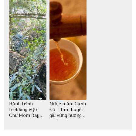
phố Hội
Hành trình
Nước mắm Gành
trekking VQG
Đỏ – Tâm huyết
Chư Mom Ray
giữ vững hương vị
tìm về núi rừng
nước mắm sau
đại ngàn
bao đời