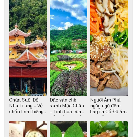
Chùa Suối Đổ
Đặc sản chè
Người Âm Phủ
Nha Trang – Về
xanh Mộc Châu
ngày ngủ đêm
chốn linh thiêng
– Tinh hoa của
bay ra Cố Đô ăn
giữa không gian
đất trời Tây Bắc
Cơm Âm Phủ
thiền định
Huế