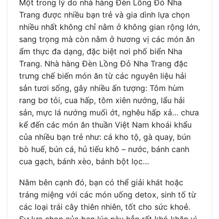
Một trong lý do nhà hàng Đèn Lồng Đỏ Nha
Trang được nhiều bạn trẻ và gia dình lựa chọn
nhiều nhất không chỉ nằm ở không gian rộng lớn,
sang trọng mà còn nằm ở hương vị các món ăn
ẩm thực đa dạng, đặc biệt nơi phố biển Nha
Trang. Nhà hàng Đèn Lồng Đỏ Nha Trang đặc
trưng chế biến món ăn từ các nguyên liệu hải
sản tươi sống, gây nhiều ấn tượng: Tôm hùm
rang bơ tỏi, cua hấp, tôm xiên nướng, lẩu hải
sản, mực lá nướng muối ớt, nghêu hấp xả… chưa
kể đến các món ăn thuần Việt Nam khoái khẩu
của nhiều bạn trẻ như: cá kho tộ, gà quay, bún
bò huế, bún cá, hủ tiếu khô – nước, bánh canh
cua gạch, bánh xèo, bánh bột lọc…
Nằm bên cạnh đó, bạn có thể giải khát hoặc
tráng miệng với các món uống detox, sinh tố từ
các loại trái cây thiên nhiên, tốt cho sức khoẻ.
Sự lựa chọn của bạn lúc này hẳn rất khó khăn vì