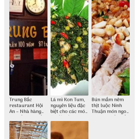
Trung Bắc
Lá mì Kon Tum,
Bún mắm nêm
restaurant Hội
nguyên liệu đặc
thịt luộc Ninh
An – Nhà hàng
biệt cho các món
Thuận món ngon
cao lầu có thiết
ăn độc đáo
dân dã miền biển
kế vô cùng ấn
tượng giữa lòng
phố Hội