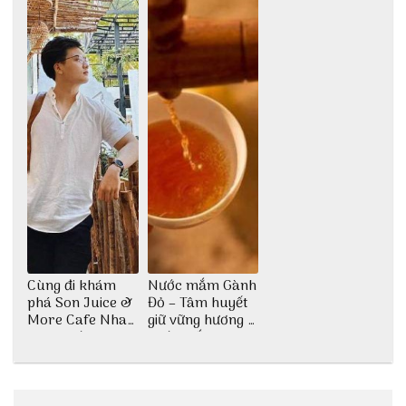
Cùng đi khám
Nước mắm Gành
phá Son Juice &
Đỏ – Tâm huyết
More Cafe Nha
giữ vững hương vị
Trang với anh
nước mắm sau
chàng Lộc Vũ
bao đời