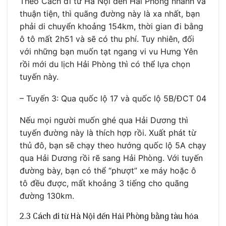
Theo Cách đi từ Hà Nội đến Hải Phòng nhanh và
thuận tiện, thì quãng đường này là xa nhất, bạn
phải di chuyển khoảng 154km, thời gian đi bằng
ô tô mất 2h51 và sẽ có thu phí. Tuy nhiên, đối
với những bạn muốn tạt ngang vi vu Hưng Yên
rồi mới du lịch Hải Phòng thì có thể lựa chọn
tuyến này.
– Tuyến 3: Qua quốc lộ 17 và quốc lộ 5B/ĐCT 04
Nếu mọi người muốn ghé qua Hải Dương thì
tuyến đường này là thích hợp rồi. Xuất phát từ
thủ đô, bạn sẽ chạy theo hướng quốc lộ 5A chạy
qua Hải Dương rồi rẽ sang Hải Phòng. Với tuyến
đường bày, bạn có thể “phượt” xe máy hoặc ô
tô đều được, mất khoảng 3 tiếng cho quãng
đường 130km.
2.3 Cách đi từ Hà Nội đến Hải Phòng bằng tàu hỏa