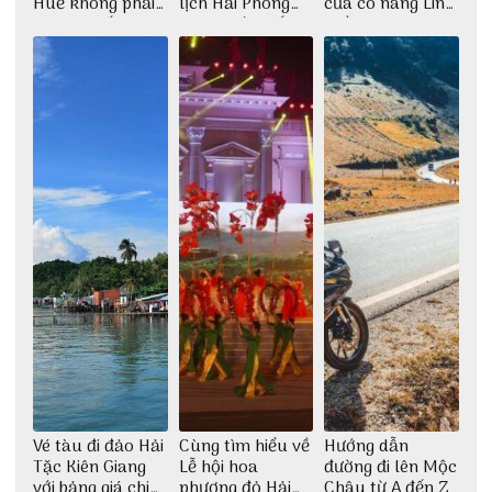
Huế không phải
lịch Hải Phòng
của cô nàng Linh
ai cũng biết
2022 mới nhất
Trần
Vé tàu đi đảo Hải
Cùng tìm hiểu về
Hướng dẫn
Tặc Kiên Giang
Lễ hội hoa
đường đi lên Mộc
với bảng giá chi
phượng đỏ Hải
Châu từ A đến Z