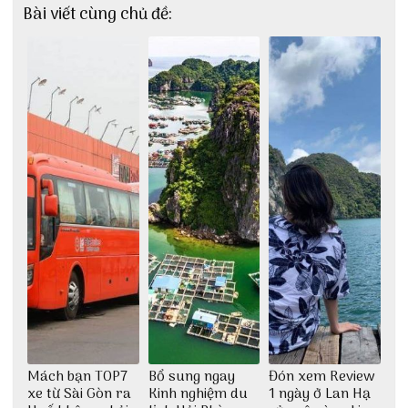
Bài viết cùng chủ đề:
Mách bạn TOP7
Bổ sung ngay
Đón xem Review
xe từ Sài Gòn ra
Kinh nghiệm du
1 ngày ở Lan Hạ