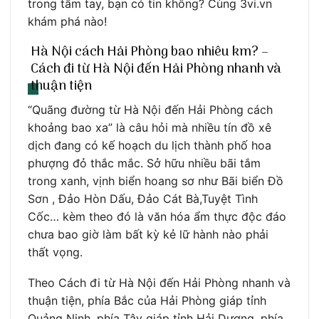
trong tầm tay, bạn có tin không? Cùng 3vi.vn
khám phá nào!
Hà Nội cách Hải Phòng bao nhiêu km? –
Cách đi từ Hà Nội đến Hải Phòng nhanh và
thuận tiện
“Quãng đường từ Hà Nội đến Hải Phòng cách
khoảng bao xa” là câu hỏi mà nhiều tín đồ xê
dịch đang có kế hoạch du lịch thành phố hoa
phượng đỏ thắc mắc. Sở hữu nhiều bãi tắm
trong xanh, vịnh biển hoang sơ như Bãi biển Đồ
Sơn , Đảo Hòn Dấu, Đảo Cát Bà,Tuyệt Tình
Cốc… kèm theo đó là văn hóa ẩm thực độc đáo
chưa bao giờ làm bất kỳ kẻ lữ hành nào phải
thất vọng.
Theo Cách đi từ Hà Nội đến Hải Phòng nhanh và
thuận tiện, phía Bắc của Hải Phòng giáp tỉnh
Quảng Ninh, phía Tây giáp tỉnh Hải Dương, phía