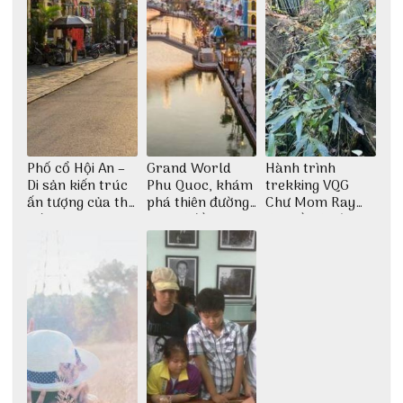
Phố cổ Hội An –
Grand World
Hành trình
Di sản kiến trúc
Phu Quoc, khám
trekking VQG
ấn tượng của thế
phá thiên đường
Chư Mom Ray
giới
giải trí đầy sôi
tìm về núi rừng
động
đại ngàn