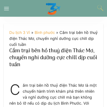
Chuyển
đến
nội
dung
Du lịch 3 Vì
»
Bình phước
»
Cắm trại bên hồ thuỷ
điện Thác Mơ, chuyến nghỉ dưỡng cực chill dịp
cuối tuần
Cắm trại bên hồ thuỷ điện Thác Mơ,
chuyến nghỉ dưỡng cực chill dịp cuối
tuần
C
ắm trại bên hồ thuỷ điện Thác Mơ là một
chuyến hành trình khám phá thiên nhiên
và nghỉ dưỡng cực chill mà bạn không
nên bỏ lỡ nếu có dịp du lịch Bình Phước. Với