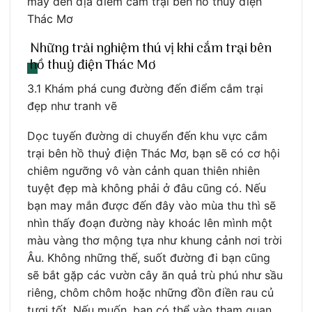
máy đến địa điểm cắm trại bên hồ thuỷ điện
Thác Mơ
Những trải nghiệm thú vị khi cắm trại bên
hồ thuỷ điện Thác Mơ
3.1 Khám phá cung đường đến điểm cắm trại
đẹp như tranh vẽ
Dọc tuyến đường di chuyển đến khu vực cắm
trại bên hồ thuỷ điện Thác Mơ, bạn sẽ có cơ hội
chiêm ngưỡng vô vàn cảnh quan thiên nhiên
tuyệt đẹp mà không phải ở đâu cũng có. Nếu
bạn may mắn được đến đây vào mùa thu thì sẽ
nhìn thấy đoạn đường này khoác lên mình một
màu vàng thơ mộng tựa như khung cảnh nơi trời
Âu. Không những thế, suốt đường đi bạn cũng
sẽ bắt gặp các vườn cây ăn quả trù phú như sầu
riêng, chôm chôm hoặc những đồn điền rau củ
tươi tốt. Nếu muốn, bạn có thể vào tham quan,