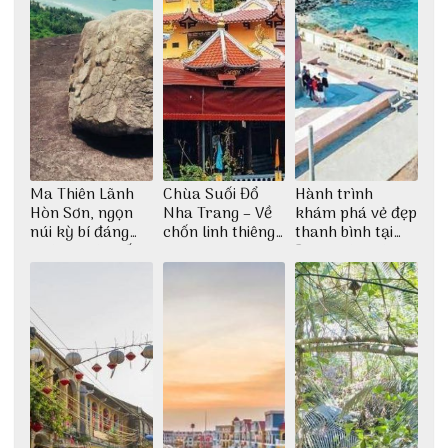
Ma Thiên Lãnh
Chùa Suối Đổ
Hành trình
Hòn Sơn, ngọn
Nha Trang – Về
khám phá vẻ đẹp
núi kỳ bí đáng
chốn linh thiêng
thanh bình tại
khám phá nhất
giữa không gian
Đảo Phú Quý
thiền định