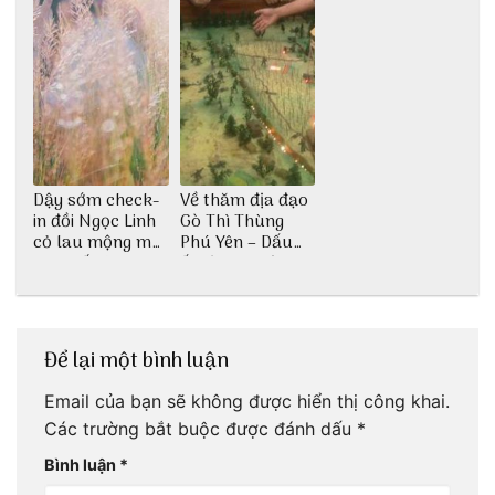
Dậy sớm check-
Về thăm địa đạo
in đồi Ngọc Linh
Gò Thì Thùng
cỏ lau mộng mơ
Phú Yên – Dấu
tại Huế nè bạn
ấn lịch sử còn
ơi!
mãi với thời gian
Để lại một bình luận
Email của bạn sẽ không được hiển thị công khai.
Các trường bắt buộc được đánh dấu
*
Bình luận
*