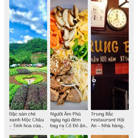
Đặc sản chè
Người Âm Phủ
Trung Bắc
xanh Mộc Châu
ngày ngủ đêm
restaurant Hội
– Tinh hoa của
bay ra Cố Đô ăn
An – Nhà hàng
đất trời Tây Bắc
Cơm Âm Phủ
cao lầu có thiết
Huế
kế vô cùng ấn