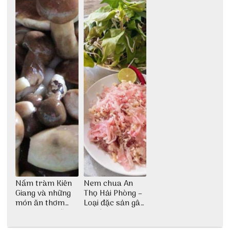
Nấm tràm Kiên
Nem chua An
Giang và những
Thọ Hải Phòng –
món ăn thơm
Loại đặc sản gây
ngon khó cưỡng
nghiện