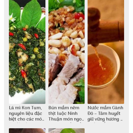
tượng giữa lòng
phố Hội
Lá mì Kon Tum,
Bún mắm nêm
Nước mắm Gành
nguyên liệu đặc
thịt luộc Ninh
Đỏ – Tâm huyết
biệt cho các món
Thuận món ngon
giữ vững hương vị
ăn độc đáo
dân dã miền biển
nước mắm sau
bao đời