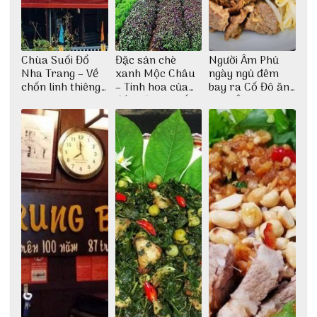
Chùa Suối Đổ
Đặc sản chè
Người Âm Phủ
Nha Trang – Về
xanh Mộc Châu
ngày ngủ đêm
chốn linh thiêng
– Tinh hoa của
bay ra Cố Đô ăn
giữa không gian
đất trời Tây Bắc
Cơm Âm Phủ
thiền định
Huế