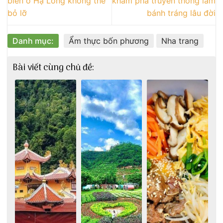
biển ở Hạ Long không thể
khám phá truyền thống làm
bỏ lỡ
bánh tráng lâu đời
Danh mục:
Ẩm thực bốn phương
Nha trang
Bài viết cùng chủ đề: