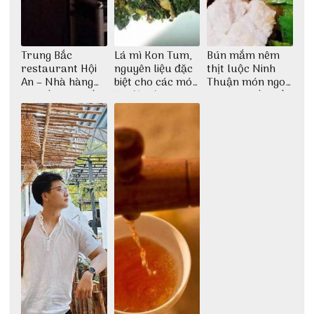
Trung Bắc
Lá mì Kon Tum,
Bún mắm nêm
restaurant Hội
nguyên liệu đặc
thịt luộc Ninh
An – Nhà hàng
biệt cho các món
Thuận món ngon
cao lầu có thiết
ăn độc đáo
dân dã miền biển
kế vô cùng ấn
tượng giữa lòng
phố Hội