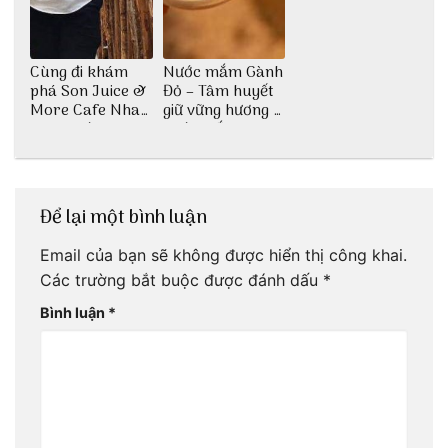
Cùng đi khám
Nước mắm Gành
phá Son Juice &
Đỏ – Tâm huyết
More Cafe Nha
giữ vững hương vị
Trang với anh
nước mắm sau
chàng Lộc Vũ
bao đời
Để lại một bình luận
Email của bạn sẽ không được hiển thị công khai.
Các trường bắt buộc được đánh dấu
*
Bình luận
*