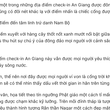
là một trong những địa điểm check-in An Giang được đô
ũng có đôi nét khác lạ với điểm nhấn là chiếc cổng đư
iểm đến tâm linh trứ danh Nam Bộ
ểm xuyết với hàng cây thốt nốt xanh mướt nổi bật giữa 
as thu hút sự chú ý của đông đảo mọi người với cảnh s
iểm check-in An Giang này vẫn được mọi người yêu thí
Tây sông nước.
 thế nên nơi đây được mọi người ví von là cổng trời k
sẽ có thể nhìn thấy dấu vết thời gian in hằn trên từng 
văn, họa tiết theo tín ngưỡng Phật giáo một cách tỉ mẩ
g được chạm khắc kỹ lưỡng. Trên mỗi đỉnh tháp là tượ
iệu thành hình tượng Rắn thần Nagar một cách đẹp mắt