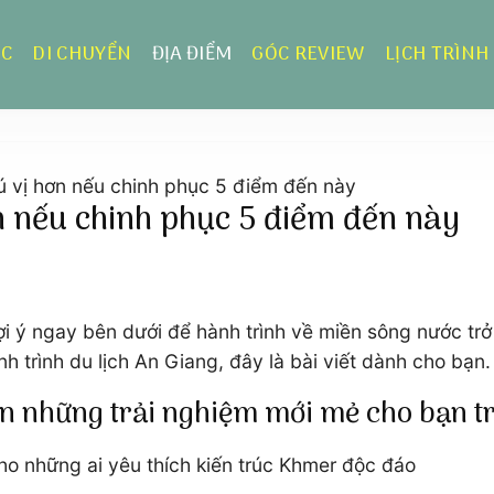
ỰC
DI CHUYỂN
ĐỊA ĐIỂM
GÓC REVIEW
LỊCH TRÌNH
ú vị hơn nếu chinh phục 5 điểm đến này
n nếu chinh phục 5 điểm đến này
i ý ngay bên dưới để hành trình về miền sông nước trở
h trình du lịch An Giang, đây là bài viết dành cho bạn.
n những trải nghiệm mới mẻ cho bạn tr
ho những ai yêu thích kiến trúc Khmer độc đáo