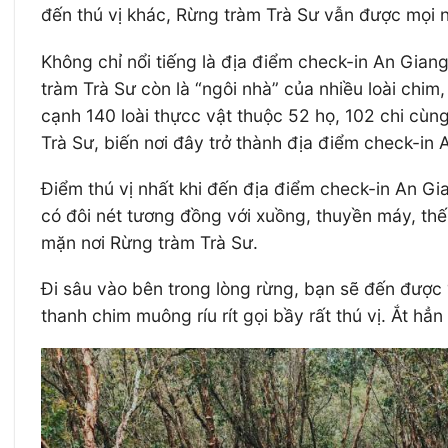
đến thú vị khác, Rừng tràm Trà Sư vẫn được mọi n
Không chỉ nổi tiếng là địa điểm check-in An Gian
tràm Trà Sư còn là “ngôi nhà” của nhiều loài chim, 
cạnh 140 loài thựcc vật thuộc 52 họ, 102 chi cùn
Trà Sư, biến nơi đây trở thành địa điểm check-in
Điểm thú vị nhất khi đến địa điểm check-in An Gi
có đôi nét tương đồng với xuồng, thuyền máy, thế
mặn nơi Rừng tràm Trà Sư.
Đi sâu vào bên trong lòng rừng, bạn sẽ đến được 
thanh chim muông ríu rít gọi bầy rất thú vị. Ắt h