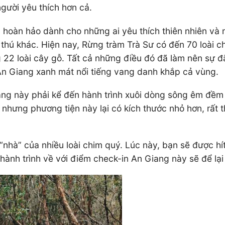
gười yêu thích hơn cả.
g hoàn hảo dành cho những ai yêu thích thiên nhiên và
thú khác. Hiện nay, Rừng tràm Trà Sư có đến 70 loài chim
g 22 loài cây gỗ. Tất cả những điều đó đã làm nên sự 
 An Giang xanh mát nổi tiếng vang danh khắp cả vùng.
ang này phải kể đến hành trình xuôi dòng sông êm đềm 
 nhưng phương tiện này lại có kích thước nhỏ hơn, rất
“nhà” của nhiều loài chim quý. Lúc này, bạn sẽ được hí
ẳn hành trình về với điểm check-in An Giang này sẽ để l