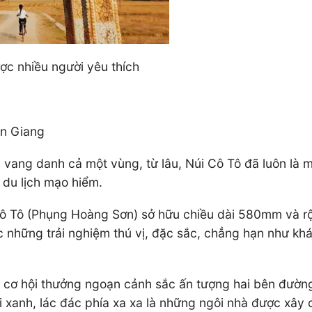
ợc nhiều người yêu thích
An Giang
g vang danh cả một vùng, từ lâu, Núi Cô Tô đã luôn là
 du lịch mạo hiểm.
 Cô Tô (Phụng Hoàng Sơn) sở hữu chiều dài 580mm và 
c những trải nghiệm thú vị, đặc sắc, chẳng hạn như 
ó cơ hội thưởng ngoạn cảnh sắc ấn tượng hai bên đường
 xanh, lác đác phía xa xa là những ngôi nhà được xây 