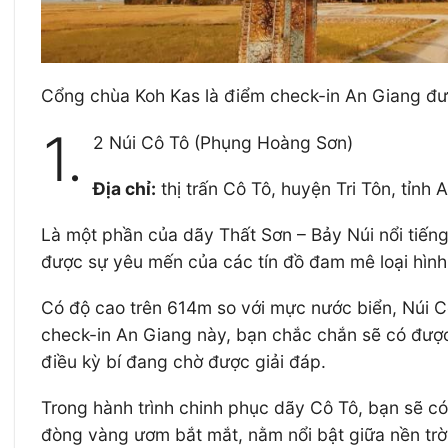
Cổng chùa Koh Kas là điểm check-in An Giang đư
1.
2 Núi Cô Tô (Phụng Hoàng Sơn)
Địa chỉ:
thị trấn Cô Tô, huyện Tri Tôn, tỉnh 
Là một phần của dãy Thất Sơn – Bảy Núi nổi tiến
được sự yêu mến của các tín đồ đam mê loại hình
Có độ cao trên 614m so với mực nước biển, Núi
check-in An Giang này, bạn chắc chắn sẽ có đượ
điều kỳ bí đang chờ được giải đáp.
Trong hành trình chinh phục dãy Cô Tô, bạn sẽ c
đòng vàng ươm bắt mắt, nằm nổi bật giữa nền trời