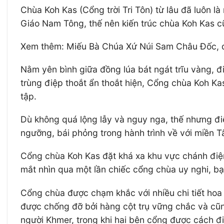
Chùa Koh Kas (Cổng trời Tri Tôn) từ lâu đã luôn 
Giáo Nam Tông, thế nên kiến trúc chùa Koh Kas c
Xem thêm: Miếu Bà Chúa Xứ Núi Sam Châu Đốc, đ
Nằm yên bình giữa đồng lúa bát ngát trĩu vàng, đi
trùng điệp thoắt ẩn thoắt hiện, Cổng chùa Koh K
tập.
Dù không quá lộng lẫy và nguy nga, thế nhưng đ
ngưỡng, bái phỏng trong hành trình về với miền 
Cổng chùa Koh Kas đặt khá xa khu vực chánh điện,
mắt nhìn qua một lần chiếc cổng chùa uy nghi, bạn 
Cổng chùa được chạm khắc với nhiều chi tiết hoa 
được chống đỡ bởi hàng cột trụ vững chắc và cũn
người Khmer, trong khi hai bên cổng được cách đ