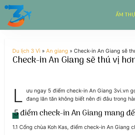
Chuyển
đến
ẨM TH
nội
dung
Du lịch 3 Vì
»
An giang
»
Check-in An Giang sẽ th
Check-in An Giang sẽ thú vị hơ
L
ưu ngay 5 điểm check-in An Giang 3vi.vn gợ
đang lăn tăn không biết nên đi đâu trong hàn
5 điểm check-in An Giang mang đế
1.1 Cổng chùa Koh Kas, điểm check-in An Giang c