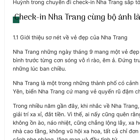
Huỳnh trong chuyến đi check-in Nha Trang sắp tớ
Check-in Nha Trang cùng bộ ảnh 
1.1 Giới thiệu sơ nét về vẻ đẹp của Nha Trang
Nha Trang những ngày tháng 9 mang một vẻ đẹp t
bình trước từng cơn sóng vỗ rì rào, êm ả. Đứng tr
những lúc ban chiều.
Nha Trang là một trong những thành phố có cảnh
Yên, biển Nha Trang cứ mang vẻ quyến rũ đậm chất
Trong nhiều năm gần đây, khi nhắc về Nha Trang, 
giải trí xa xỉ, đắt tiền. Vì thế, ai nấy cũng quê
không ồn ào, náo nhiệt, cũng chẳng lộng lẫy, xa
nhà cao tầng, không vũ hội xa hoa, tất cả chỉ đơn
cảnh nhẹ nhàng, lãng mạn và đầy tình tứ.