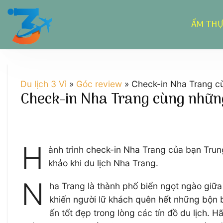
Chuyển
đến
ẨM TH
nội
dung
Du lịch 3 Vì
»
Góc review
»
Check-in Nha Trang c
Check-in Nha Trang cùng những
H
ành trình check-in Nha Trang của bạn Tru
khảo khi du lịch Nha Trang.
N
ha Trang là thành phố biển ngọt ngào giữa
khiến người lữ khách quên hết những bộn 
ấn tốt đẹp trong lòng các tín đồ du lịch. 