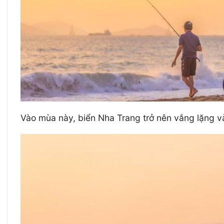
Vào mùa này, biển Nha Trang trở nên vắng lặng và