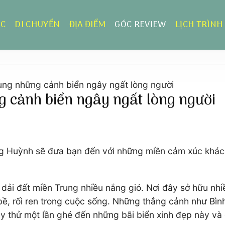
ỰC
DI CHUYỂN
ĐỊA ĐIỂM
GÓC REVIEW
LỊCH TRÌNH
ùng những cảnh biển ngây ngất lòng người
 cảnh biển ngây ngất lòng người
ng Huỳnh sẽ đưa bạn đến với những miền cảm xúc khác l
 dải đất miền Trung nhiều nắng gió. Nơi đây sở hữu nh
bề, rối ren trong cuộc sống. Những thắng cảnh như Bìn
Hãy thử một lần ghé đến những bãi biển xinh đẹp này và