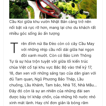
Cầu Koi giữa khu vườn Nhật Bản càng trở nên
nổi bật và rực rỡ hơn, mang lại cho du khách rất
nhiều góc sống ảo ấn tượng
T
rên đỉnh núi Ba Đèo còn có cây Cầu May
với những nhịp cầu nối dài giữa hai ngọn
đồi xanh mướt. Còn có Bảo Linh Thông
Tự là sự hòa trộn tuyệt vời giữa lối kiến trúc
chùa Việt cổ tại khu vực Bắc Bộ vào thế kỷ 17,
18, đan xen với những sáng tạo của dân gian với
đủ Tam quan, Ngũ Phương Bảo Tháp, Lầu
chuông, Lầu Khánh, Tam bảo, Nhà Tổ, Nhà Mẫu…
Đây đó còn là sự an nhiên của những đài sen
được bày trí khắp chốn, của những hồ nước nhỏ
xinh mát lành. Hay chỉ đơn giản là bóng râm