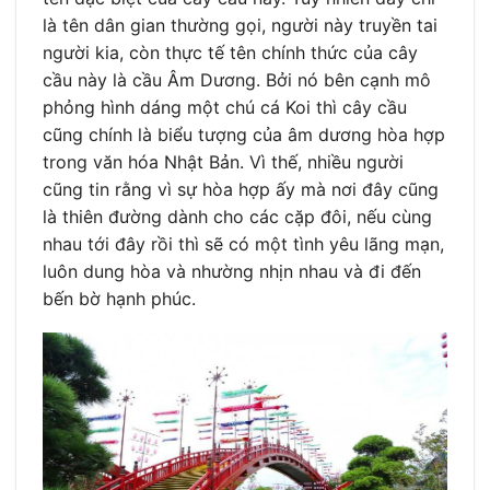
là tên dân gian thường gọi, người này truyền tai
người kia, còn thực tế tên chính thức của cây
cầu này là cầu Âm Dương. Bởi nó bên cạnh mô
phỏng hình dáng một chú cá Koi thì cây cầu
cũng chính là biểu tượng của âm dương hòa hợp
trong văn hóa Nhật Bản. Vì thế, nhiều người
cũng tin rằng vì sự hòa hợp ấy mà nơi đây cũng
là thiên đường dành cho các cặp đôi, nếu cùng
nhau tới đây rồi thì sẽ có một tình yêu lãng mạn,
luôn dung hòa và nhường nhịn nhau và đi đến
bến bờ hạnh phúc.