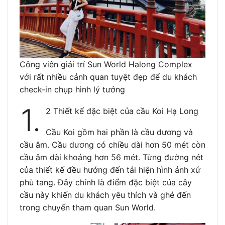
Công viên giải trí Sun World Halong Complex
với rất nhiều cảnh quan tuyệt đẹp để du khách
check-in chụp hình lý tưởng
1.
2 Thiết kế đặc biệt của cầu Koi Hạ Long
Cầu Koi gồm hai phần là cầu dương và
cầu âm. Cầu dương có chiều dài hơn 50 mét còn
cầu âm dài khoảng hơn 56 mét. Từng đường nét
của thiết kế đều hướng đến tái hiện hình ảnh xứ
phù tang. Đây chính là điểm đặc biệt của cây
cầu này khiến du khách yêu thích và ghé đến
trong chuyến tham quan Sun World.