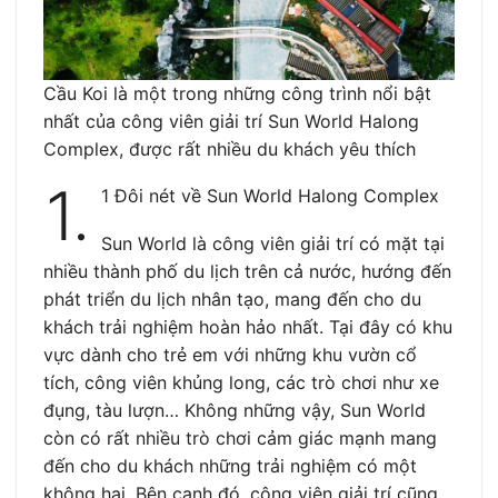
Cầu Koi là một trong những công trình nổi bật
nhất của công viên giải trí Sun World Halong
Complex, được rất nhiều du khách yêu thích
1.
1 Đôi nét về Sun World Halong Complex
Sun World là công viên giải trí có mặt tại
nhiều thành phố du lịch trên cả nước, hướng đến
phát triển du lịch nhân tạo, mang đến cho du
khách trải nghiệm hoàn hảo nhất. Tại đây có khu
vực dành cho trẻ em với những khu vườn cổ
tích, công viên khủng long, các trò chơi như xe
đụng, tàu lượn… Không những vậy, Sun World
còn có rất nhiều trò chơi cảm giác mạnh mang
đến cho du khách những trải nghiệm có một
không hai. Bên cạnh đó, công viên giải trí cũng