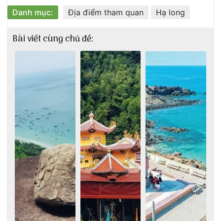
Danh mục:
Địa điểm tham quan
Hạ long
Bài viết cùng chủ đề: