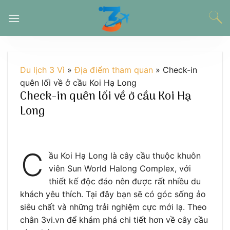
Chuyển
đến
nội
dung
Du lịch 3 Vì
»
Địa điểm tham quan
»
Check-in
quên lối về ở cầu Koi Hạ Long
Check-in quên lối về ở cầu Koi Hạ
Long
C
ầu Koi Hạ Long là cây cầu thuộc khuôn
viên Sun World Halong Complex, với
thiết kế độc đáo nên được rất nhiều du
khách yêu thích. Tại đây bạn sẽ có góc sống ảo
siêu chất và những trải nghiệm cực mới lạ. Theo
chân 3vi.vn để khám phá chi tiết hơn về cây cầu