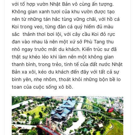
với tổ hợp vườn Nhật Bản vô cùng ấn tượng.
Không gian xanh tươi của khu vườn được tạo
nên từ những tán hắc tùng vững chãi, với hồ cá
Koi trong veo, từng đàn cá quý hiếm đủ màu
sắc thảnh thơi bơi lội, với cây cầu Koi đỏ rực
đan vào nhau là nên một xứ sở Phù Tang thu
nhỏ ngay trước mắt du khách. Kiến trúc sư đã
thật sự khéo léo khi làm nên một không gian
thanh bình, trong trẻo, tinh tế của đất nước Nhật
Bản xa xôi, kéo du khách đến đây với tất cả sự
bình yên, nhẹ nhõm, thoát khỏi những bộn bề lo
toan của cuộc sống xô bồ.