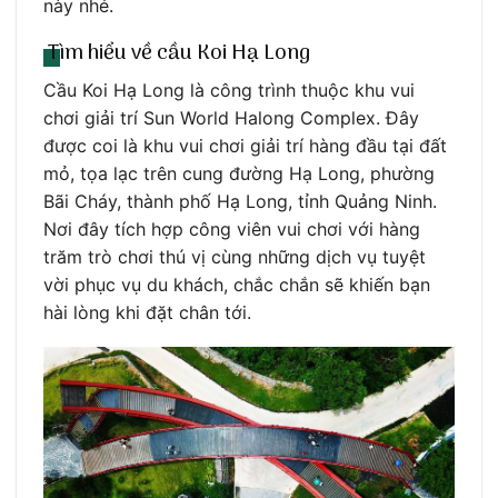
này nhé.
Tìm hiểu về cầu Koi Hạ Long
Cầu Koi Hạ Long là công trình thuộc khu vui
chơi giải trí Sun World Halong Complex. Đây
được coi là khu vui chơi giải trí hàng đầu tại đất
mỏ, tọa lạc trên cung đường Hạ Long, phường
Bãi Cháy, thành phố Hạ Long, tỉnh Quảng Ninh.
Nơi đây tích hợp công viên vui chơi với hàng
trăm trò chơi thú vị cùng những dịch vụ tuyệt
vời phục vụ du khách, chắc chắn sẽ khiến bạn
hài lòng khi đặt chân tới.