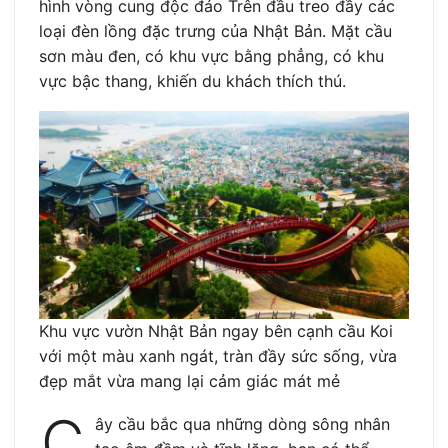
hình vòng cung độc đáo Trên đầu treo đầy các
loại đèn lồng đặc trưng của Nhật Bản. Mặt cầu
sơn màu đen, có khu vực bằng phẳng, có khu
vực bậc thang, khiến du khách thích thú.
Khu vực vườn Nhật Bản ngay bên cạnh cầu Koi
với một màu xanh ngát, tràn đầy sức sống, vừa
đẹp mắt vừa mang lại cảm giác mát mẻ
C
ây cầu bắc qua những dòng sông nhân