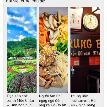
Bài viết cùng chủ đề:
Đặc sản chè
Người Âm Phủ
Trung Bắc
xanh Mộc Châu
ngày ngủ đêm
restaurant Hội
– Tinh hoa của
bay ra Cố Đô ăn
An – Nhà hàng