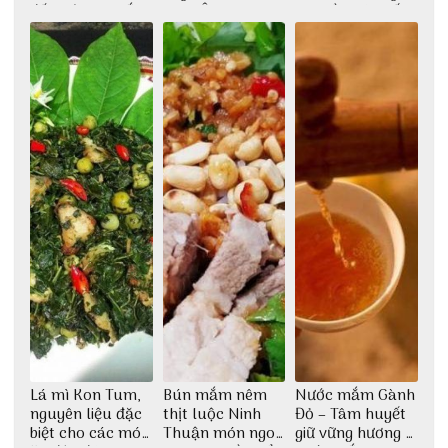
đất trời Tây Bắc
Cơm Âm Phủ
cao lầu có thiết
Huế
kế vô cùng ấn
tượng giữa lòng
phố Hội
Lá mì Kon Tum,
Bún mắm nêm
Nước mắm Gành
nguyên liệu đặc
thịt luộc Ninh
Đỏ – Tâm huyết
biệt cho các món
Thuận món ngon
giữ vững hương vị