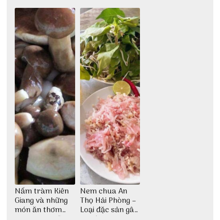
ăn độc đáo
dân dã miền biển
nước mắm sau
bao đời
Nấm tràm Kiên
Nem chua An
Giang và những
Thọ Hải Phòng –
món ăn thơm
Loại đặc sản gây
ngon khó cưỡng
nghiện