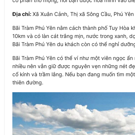
có phần thơ mộng, nơi bạn được hòa mình vào biể
Địa chỉ:
Xã Xuân Cảnh, Thị xã Sông Cầu, Phú Yên
Bãi Tràm Phú Yên nằm cách thành phố Tuy Hòa k
10km và có làn cát trắng mịn, nước trong xanh, dọ
Bãi Tràm Phú Yên du khách còn có thể nghỉ dưỡn
Bãi Tràm Phú Yên có thể ví như một viên ngọc ẩn
nhiều nên vẫn giữ được nguyên vẹn những nét đẹp 
cổ kính và trầm lắng. Nếu bạn đang muốn tìm một 
thiên đường.