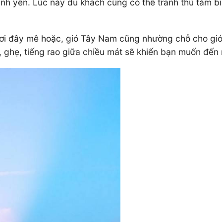
 bình yên. Lúc này du khách cũng có thể tranh thủ tắm 
nơi đây mê hoặc, gió Tây Nam cũng nhường chỗ cho gi
 ghẹ, tiếng rao giữa chiều mát sẽ khiến bạn muốn đến