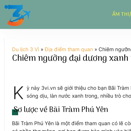
Chuyển
đến
ẨM TH
nội
dung
Du lịch 3 Vì
»
Địa điểm tham quan
»
Chiêm ngưỡng
Chiêm ngưỡng đại dương xanh t
K
ỳ này 3vi.vn sẽ giới thiệu cho bạn Bãi Tràm
sóng dịu, làn nước xanh trong, nhiều trò c
Sơ lược về Bãi Tràm Phú Yên
Bãi Tràm Phú Yên là một điểm tham quan có lẽ còn 