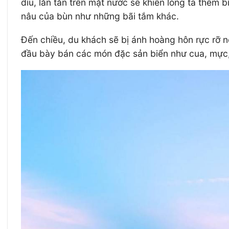
dìu, lăn tăn trên mặt nước sẽ khiến lòng ta thêm
nâu của bùn như những bãi tắm khác.
Đến chiều, du khách sẽ bị ánh hoàng hôn rực rỡ 
đầu bày bán các món đặc sản biển như cua, mực,