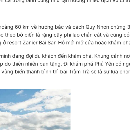
n cả trong lành cũng như tận hưởng nhiều dịch vụ chất
hoảng 60 km về hướng bắc và cách Quy Nhơn chừng 35 
c theo bờ biển là rặng cây phi lao chắn cát và cũng có
g ở resort Zanier Bãi San Hô mới mở cửa hoặc khám p
 mình đang đợi du khách đến khám phá. Khung cảnh nơi
do thiên nhiên ban tặng. Đi khám phá Phú Yên có người 
vùng biển thanh bình thì bãi Tràm Trà sẽ là sự lựa chọ