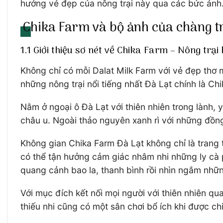
hưởng vẻ đẹp của nông trại này qua các bức ảnh
Chika Farm và bộ ảnh của chàng t
1.1 Giới thiệu sơ nét về Chika Farm – Nông trại
Không chỉ có mỗi Dalat Milk Farm với vẻ đẹp thơ 
những nông trại nổi tiếng nhất Đà Lạt chính là Ch
Nằm ở ngoại ô Đà Lạt với thiên nhiên trong lành,
châu u. Ngoài thảo nguyên xanh rì với những đồng 
Không gian Chika Farm Đà Lạt không chỉ là trang t
có thể tận hưởng cảm giác nhâm nhi những ly cà p
quang cảnh bao la, thanh bình rồi nhìn ngắm nhữ
Với mục đích kết nối mọi người với thiên nhiên qu
thiếu nhi cũng có một sân chơi bổ ích khi được c