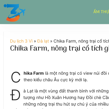
Chuyển
đến
ẨM TH
nội
dung
Du lịch 3 Vì
»
Đà lạt
»
Chika Farm, nông trại cổ tíc
Chika Farm, nông trại cổ tích g
C
hika Farm
là một nông trại có view núi đồi
theo kiểu châu Âu cực kỳ mới lạ.
Đ
à Lạt là một vùng đất thanh bình với nhữn
tượng như Hồ Xuân Hương hay Đồi chè Cầu Đ
những nông trại thu hút sự chú ý của nhiề