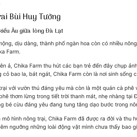
.
rai Bùi Huy Tưởng
 kiểu Âu giữa lòng Đà Lạt
mộng, dịu dàng, thành phố ngàn hoa còn có nhiều nông t
ika Farm.
 yên ả, Chika Farm thu hút các bạn trẻ đến đây chụp ản
cỏ bao la, bát ngát, Chika Farm còn là nơi sinh sống c
rại với vườn thú đáng yêu mà còn là một quán cà phê vớ
hê thơm lừng trong tiết trời thanh mát, nhẹ nhàng tại
ng bé cừu đáng yêu đang tung tăng dạo bước trong nôn
a mô hình nông trại, Chika Farm đã được ra đời và thu 
hiêm ngưỡng những loài động vật mình chưa thấy bao gi