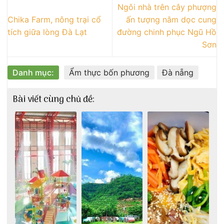
Ngôi nhà trên cây phượng
Chika Farm, nông trại cổ
ấn tượng nằm dọc cung
tích giữa lòng Đà Lạt
đường chinh phục Ngũ Hồ
Sơn
Danh mục:
Ẩm thực bốn phương
Đà nẵng
Bài viết cùng chủ đề: